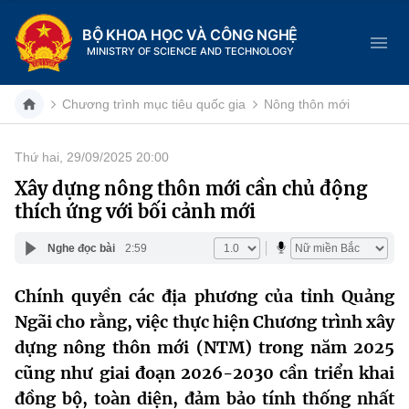
BỘ KHOA HỌC VÀ CÔNG NGHỆ
MINISTRY OF SCIENCE AND TECHNOLOGY
Chương trình mục tiêu quốc gia
Nông thôn mới
Thứ hai, 29/09/2025 20:00
Danh mục
Xây dựng nông thôn mới cần chủ động
thích ứng với bối cảnh mới
Trang chủ
Nghe đọc bài
2:59
Giới thiệu
Chính quyền các địa phương của tỉnh Quảng
Chức năng nhiệm vụ
Tin tức sự kiện
Ngãi cho rằng, việc thực hiện Chương trình xây
Dịch vụ công
dựng nông thôn mới (NTM) trong năm 2025
Cơ cấu tổ chức
Khoa học và Công nghệ
cũng như giai đoạn 2026-2030 cần triển khai
Hệ thống văn bản
Lịch sử phát triển
Đổi mới sáng tạo
đồng bộ, toàn diện, đảm bảo tính thống nhất