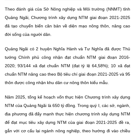
Chọn ngôn ngữ
Theo đánh giá của Sở Nông nghiệp và Môi trường (NNMT) tỉnh
Vietnamese
English
Quảng Ngãi, Chương trình xây dựng NTM giai đoạn 2021-2025
đã tạo chuyển biến căn bản về diện mạo nông thôn, nâng cao
đời sống của người dân.
BỘ KHOA HỌC VÀ CÔNG NGHỆ
Quảng Ngãi có 2 huyện Nghĩa Hành và Tư Nghĩa đã được Thủ
MINISTRY OF SCIENCE AND TECHNOLOGY
tướng Chính phủ công nhận đạt chuẩn NTM giai đoạn 2016-
Điều khoản sử dụng
Theo dõi MST:
Góp ý
2020; 93/144 xã đạt chuẩn NTM (đạt tỷ lệ 64,58%); 10 xã đạt
chuẩn NTM nâng cao theo Bộ tiêu chí giai đoạn 2021-2025 và 95
Cơ quan chủ quản: Bộ Khoa học và Công nghệ (MST)
thôn được công nhận khu dân cư nông thôn kiểu mẫu.
Chịu trách nhiệm nội dung: Nguyễn Thị Hải Hằng
Giám đốc Trung tâm Truyền thông Khoa học và Công nghệ.
Năm 2025, tổng kế hoạch vốn thực hiện Chương trình xây dựng
Liên hệ
NTM của Quảng Ngãi là 650 tỷ đồng. Trong quý I, các sở, ngành,
Địa chỉ: Ban Biên tập Cổng TTĐT - 18 Nguyễn Du, TP. Hà Nội
địa phương đã đẩy mạnh thực hiện chương trình xây dựng NTM
Điện thoại: 024 3936 9506
để đạt mục tiêu xây dựng NTM của giai đoạn 2021-2025 đề ra,
Email:
stc@mst.gov.vn
©2026 Bản quyền thuộc Bộ Khoa Học và Công Nghệ
gắn với cơ cấu lại ngành nông nghiệp, theo hướng đi vào chiều