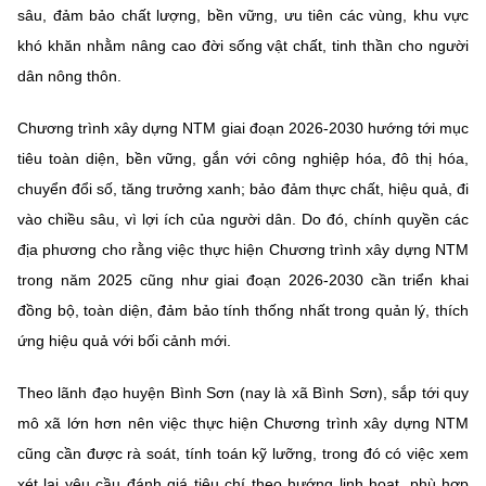
(Ghi rõ nguồn "https://mst.gov.vn" khi phát hành lại thông tin từ
sâu, đảm bảo chất lượng, bền vững, ưu tiên các vùng, khu vực
website này)
khó khăn nhằm nâng cao đời sống vật chất, tinh thần cho người
dân nông thôn.
Chương trình xây dựng NTM giai đoạn 2026-2030 hướng tới mục
tiêu toàn diện, bền vững, gắn với công nghiệp hóa, đô thị hóa,
chuyển đổi số, tăng trưởng xanh; bảo đảm thực chất, hiệu quả, đi
vào chiều sâu, vì lợi ích của người dân. Do đó, chính quyền các
địa phương cho rằng việc thực hiện Chương trình xây dựng NTM
trong năm 2025 cũng như giai đoạn 2026-2030 cần triển khai
đồng bộ, toàn diện, đảm bảo tính thống nhất trong quản lý, thích
ứng hiệu quả với bối cảnh mới.
Theo lãnh đạo huyện Bình Sơn (nay là xã Bình Sơn), sắp tới quy
mô xã lớn hơn nên việc thực hiện Chương trình xây dựng NTM
cũng cần được rà soát, tính toán kỹ lưỡng, trong đó có việc xem
xét lại yêu cầu đánh giá tiêu chí theo hướng linh hoạt, phù hợp