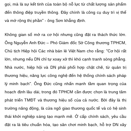
gọi, mà là sự kết tinh của toàn bộ nỗ lực từ chất lượng sản phẩm
đến thông điệp truyền thông. Đây chính là công cụ duy trì vị thế
và mở rộng thị phần" - ông Sơn khẳng định.
Không gian số mở ra cơ hội nhưng cũng đặt ra thách thức lớn.
Ông Nguyễn Anh Đức – Phó Giám đốc Sở Công thương TPHCM,
Chủ tịch Hiệp hội Các nhà bán lẻ Việt Nam cho rằng: "Cơ hội rất
lớn, nhưng nếu DN chỉ tự xoay xở thì khó cạnh tranh sòng phẳng.
Nhà nước, hiệp hội và DN phải phối hợp chặt chẽ, từ quản trị
thương hiệu, năng lực công nghệ đến hệ thống chính sách pháp
lý minh bạch". Ông Đức cũng nhấn mạnh tầm quan trọng của
hoạch định lâu dài, trong đó TPHCM cần được chọn là trung tâm
phát triển TMĐT và thương hiệu số của cả nước. Bởi đây là thị
trường năng động, là cửa ngõ giao thương quốc tế và có hệ sinh
thái khởi nghiệp sáng tạo mạnh mẽ. Ở cấp chính sách, yêu cầu
đặt ra là tiêu chuẩn hóa, tạo sân chơi minh bạch, hỗ trợ DN xây