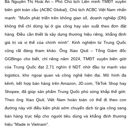
(Ghi rõ nguồn "https://mst.gov.vn" khi phát hành lại thông tin từ
Bà Nguyễn Thị Hoài An – Phó Chủ tịch Liên minh TMĐT xuyên
website này)
biên giới toàn cầu (ACBC Global), Chủ tịch ACBC Việt Nam nhấn
mạnh: "Muốn phát triển trên không gian số, doanh nghiệp (DN)
không thể chỉ dừng lại ở gia công hay sản xuất theo đơn đặt
hàng. Điều cần thiết là xây dựng thương hiệu riêng, khẳng định
giá trị và vị thế của chính mình". Kinh nghiệm từ Trung Quốc
cũng rất đáng tham khảo. Ông Xiao Qiuli – Tổng Giám đốc
GGBingo cho biết, chỉ riêng năm 2024, TMĐT xuyên biên giới
của Trung Quốc đạt 2,71 nghìn tỉ NDT nhờ đầu tư mạnh vào
logistics, kho ngoại quan và công nghệ hiện đại. Mô hình đa
kênh, kết hợp bán hàng trên Amazon, JD.com, TikTok Shop hay
Shopee, đã giúp sản phẩm Trung Quốc phủ sóng khắp thế giới.
Theo ông Xiao Qiuli, Việt Nam hoàn toàn có thể đi theo con
đường này với điều kiện phải sớm chuyển dịch từ gia công sang
bán hàng trực tiếp cho người tiêu dùng và khẳng định thương
hiệu "Made in Vietnam".