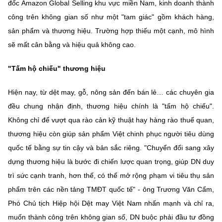
đốc Amazon Global Selling khu vực miền Nam, kinh doanh thành
công trên không gian số như một "tam giác" gồm khách hàng,
sản phẩm và thương hiệu. Trường hợp thiếu một cạnh, mô hình
sẽ mất cân bằng và hiệu quả không cao.
"Tấm hộ chiếu" thương hiệu
Hiện nay, từ dệt may, gỗ, nông sản đến bán lẻ… các chuyên gia
đều chung nhận định, thương hiệu chính là "tấm hộ chiếu".
Không chỉ để vượt qua rào cản kỹ thuật hay hàng rào thuế quan,
thương hiệu còn giúp sản phẩm Việt chinh phục người tiêu dùng
quốc tế bằng sự tin cậy và bản sắc riêng. "Chuyển đổi sang xây
dựng thương hiệu là bước đi chiến lược quan trọng, giúp DN duy
trì sức cạnh tranh, hơn thế, có thể mở rộng phạm vi tiêu thụ sản
phẩm trên các nền tảng TMĐT quốc tế" - ông Trương Văn Cẩm,
Phó Chủ tịch Hiệp hội Dệt may Việt Nam nhấn mạnh và chỉ ra,
muốn thành công trên không gian số, DN buộc phải đầu tư đồng