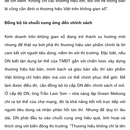
để tìm kiếm. Không chỉ các thương hiệu lớn, đối với hệ thống bán
lẻ cũng cần định vị thương hiệu Việt trên không gian số".
Đồng bộ từ chuỗi cung ứng đến chính sách
Kinh doanh trên không gian số đang trở thành xu hướng mới
nhưng để thật sự bứt phá thì thương hiệu sản phẩm chính là lời
cam kết với người tiêu dùng, niềm tin với thị trường. Đặc biệt, nếu
DN biết tận dụng lợi thế của TMĐT gắn với chiến lược xây dựng
thương hiệu bài bản, minh bạch và giàu bản sắc thì sản phẩm
Việt không chỉ hiện diện mà còn có thể chinh phục thế giới. Để
làm được điều đó, cần đồng bộ từ cấp DN đến chính sách vĩ mô.
Ở cấp độ DN, ông Trần Lam Sơn – nhà sáng lập Green Mekong
chỉ ra lợi thế của chợ mạng, đó là khả năng kết nối trực tiếp với
người tiêu dùng và nhận phản hồi tức thì. Nhưng để duy trì lâu
dài, DN phải đầu tư vào chuỗi cung ứng hiệu quả, linh hoạt và
thích ứng với biến động thị trường. "Thương hiệu không chỉ là tên