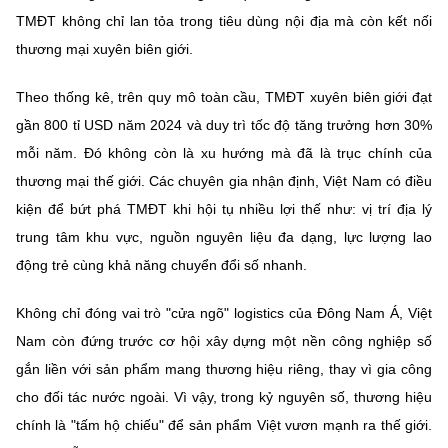
Chọn ngôn ngữ
TMĐT không chỉ lan tỏa trong tiêu dùng nội địa mà còn kết nối
thương mại xuyên biên giới.
Vietnamese
English
Theo thống kê, trên quy mô toàn cầu, TMĐT xuyên biên giới đạt
gần 800 tỉ USD năm 2024 và duy trì tốc độ tăng trưởng hơn 30%
mỗi năm. Đó không còn là xu hướng mà đã là trục chính của
BỘ KHOA HỌC VÀ CÔNG NGHỆ
MINISTRY OF SCIENCE AND TECHNOLOGY
thương mại thế giới. Các chuyên gia nhận định, Việt Nam có điều
kiện để bứt phá TMĐT khi hội tụ nhiều lợi thế như: vị trí địa lý
Điều khoản sử dụng
Theo dõi MST:
Góp ý
trung tâm khu vực, nguồn nguyên liệu đa dạng, lực lượng lao
động trẻ cùng khả năng chuyển đổi số nhanh.
Cơ quan chủ quản: Bộ Khoa học và Công nghệ (MST)
Chịu trách nhiệm nội dung: Nguyễn Thị Hải Hằng
Không chỉ đóng vai trò "cửa ngõ" logistics của Đông Nam Á, Việt
Giám đốc Trung tâm Truyền thông Khoa học và Công nghệ.
Nam còn đứng trước cơ hội xây dựng một nền công nghiệp số
Liên hệ
Địa chỉ: Ban Biên tập Cổng TTĐT - 18 Nguyễn Du, TP. Hà Nội
gắn liền với sản phẩm mang thương hiệu riêng, thay vì gia công
Điện thoại: 024 3936 9506
cho đối tác nước ngoài. Vì vậy, trong kỷ nguyên số, thương hiệu
Email:
stc@mst.gov.vn
chính là "tấm hộ chiếu" để sản phẩm Việt vươn mạnh ra thế giới.
©2026 Bản quyền thuộc Bộ Khoa Học và Công Nghệ