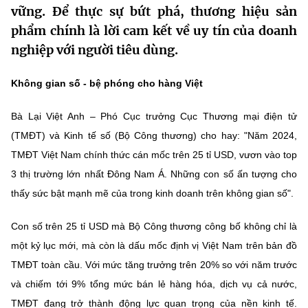
vững. Để thực sự bứt phá, thương hiệu sản
MST IOFFICE
Văn bản QPPL
Sở Khoa học và Công nghệ
Chuyển đổi số
phẩm chính là lời cam kết về uy tín của doanh
THỐNG KÊ
nghiệp với người tiêu dùng.
Văn bản chỉ đạo điều hành
Bưu chính, Viễn thông
Multimedia
Khoa học và Công nghệ
Không gian số - bệ phóng cho hàng Việt
Lấy ý kiến người dân về dự thảo VBQPPL
Sở hữu trí tuệ
THƯ ĐIỆN TỬ
Đổi mới sáng tạo
Bà Lại Việt Anh – Phó Cục trưởng Cục Thương mại điện tử
Tiêu chuẩn, đo lường, chất lượng
(TMĐT) và Kinh tế số (Bộ Công thương) cho hay: "Năm 2024,
Khác
Chuyển đổi số
TMĐT Việt Nam chính thức cán mốc trên 25 tỉ USD, vươn vào top
Năng lượng nguyên tử
Videos
3 thị trường lớn nhất Đông Nam Á. Những con số ấn tượng cho
Bưu chính, Viễn thông
Tin tổng hợp
thấy sức bật mạnh mẽ của trong kinh doanh trên không gian số".
Infographic
Sở hữu trí tuệ
Tin địa phương
Ảnh
Con số trên 25 tỉ USD mà Bộ Công thương công bố không chỉ là
một kỷ lục mới, mà còn là dấu mốc định vị Việt Nam trên bản đồ
Tiêu chuẩn, đo lường, chất lượng
Voice
TMĐT toàn cầu. Với mức tăng trưởng trên 20% so với năm trước
Năng lượng nguyên tử
Nhiệm vụ trọng tâm
và chiếm tới 9% tổng mức bán lẻ hàng hóa, dịch vụ cả nước,
TMĐT đang trở thành động lực quan trọng của nền kinh tế.