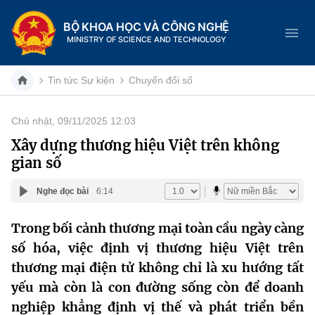
BỘ KHOA HỌC VÀ CÔNG NGHỆ
MINISTRY OF SCIENCE AND TECHNOLOGY
Tin tức Sự kiện
Chuyển đổi số
Chủ nhật, 09/11/2025 12:03
Danh mục
Xây dựng thương hiệu Việt trên không
gian số
Trang chủ
Nghe đọc bài
6:14
Giới thiệu
Trong bối cảnh thương mại toàn cầu ngày càng
Chức năng nhiệm vụ
Tin tức sự kiện
số hóa, việc định vị thương hiệu Việt trên
Dịch vụ công
thương mại điện tử không chỉ là xu hướng tất
Cơ cấu tổ chức
Khoa học và Công nghệ
yếu mà còn là con đường sống còn để doanh
Hệ thống văn bản
Lịch sử phát triển
Đổi mới sáng tạo
nghiệp khẳng định vị thế và phát triển bền