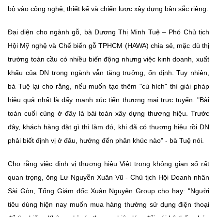
bộ vào công nghệ, thiết kế và chiến lược xây dựng bản sắc riêng.
Đại diện cho ngành gỗ, bà Dương Thị Minh Tuệ – Phó Chủ tịch
Hội Mỹ nghệ và Chế biến gỗ TPHCM (HAWA) chia sẻ, mặc dù thị
trường toàn cầu có nhiều biến động nhưng việc kinh doanh, xuất
khẩu của DN trong ngành vẫn tăng trưởng, ổn định. Tuy nhiên,
bà Tuệ lại cho rằng, nếu muốn tạo thêm "cú hích" thì giải pháp
hiệu quả nhất là đẩy mạnh xúc tiến thương mại trực tuyến. "Bài
toán cuối cùng ở đây là bài toán xây dựng thương hiệu. Trước
đây, khách hàng đặt gì thì làm đó, khi đã có thương hiệu rồi DN
phải biết định vị ở đâu, hướng đến phân khúc nào" - bà Tuệ nói.
Cho rằng việc định vị thương hiệu Việt trong không gian số rất
quan trọng, ông Lư Nguyễn Xuân Vũ - Chủ tịch Hội Doanh nhân
Sài Gòn, Tổng Giám đốc Xuân Nguyên Group cho hay: "Người
tiêu dùng hiện nay muốn mua hàng thường sử dụng điện thoại