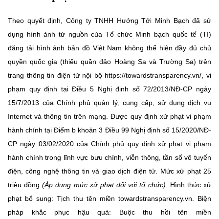
MST IOFFICE
Văn bản QPPL
Sở Khoa học và Công nghệ
Chuyển đổi số
Theo quyết định, Công ty TNHH Hướng Tới Minh Bạch đã sử
THỐNG KÊ
dụng hình ảnh từ nguồn của Tổ chức Minh bạch quốc tế (TI)
Văn bản chỉ đạo điều hành
Bưu chính, Viễn thông
đăng tải hình ảnh bản đồ Việt Nam không thể hiện đầy đủ chủ
Multimedia
Khoa học và Công nghệ
Lấy ý kiến người dân về dự thảo VBQPPL
quyền quốc gia (thiếu quần đảo Hoàng Sa và Trường Sa) trên
Sở hữu trí tuệ
trang thông tin điện tử nội bộ https://towardstransparency.vn/, vi
THƯ ĐIỆN TỬ
Đổi mới sáng tạo
Tiêu chuẩn, đo lường, chất lượng
phạm quy định tại Điều 5 Nghị định số 72/2013/NĐ-CP ngày
Khác
15/7/2013 của Chính phủ quản lý, cung cấp, sử dụng dịch vụ
Chuyển đổi số
Năng lượng nguyên tử
Internet và thông tin trên mạng. Được quy định xử phạt vi phạm
Videos
Bưu chính, Viễn thông
hành chính tại Điểm b khoản 3 Điều 99 Nghị định số 15/2020/NĐ-
Tin tổng hợp
Infographic
CP ngày 03/02/2020 của Chính phủ quy định xử phạt vi phạm
Sở hữu trí tuệ
hành chính trong lĩnh vực bưu chính, viễn thông, tần số vô tuyến
Tin địa phương
Ảnh
điện, công nghệ thông tin và giao dịch điện tử. Mức xử phạt 25
Tiêu chuẩn, đo lường, chất lượng
Voice
triệu đồng
(Áp dụng mức xử phạt đối với tổ chức).
Hình thức xử
phạt bổ sung: Tịch thu tên miền towardstransparency.vn. Biện
Năng lượng nguyên tử
Nhiệm vụ trọng tâm
pháp khắc phục hậu quả: Buộc thu hồi tên miền