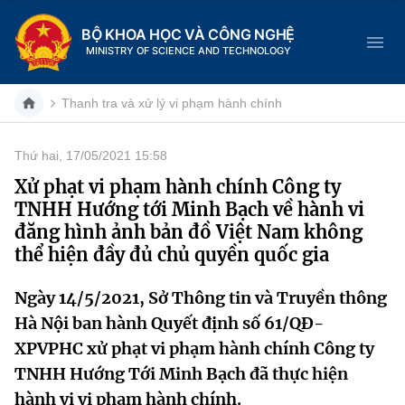
BỘ KHOA HỌC VÀ CÔNG NGHỆ
MINISTRY OF SCIENCE AND TECHNOLOGY
Thanh tra và xử lý vi phạm hành chính
Thứ hai, 17/05/2021 15:58
Danh mục
Xử phạt vi phạm hành chính Công ty
TNHH Hướng tới Minh Bạch về hành vi
Trang chủ
đăng hình ảnh bản đồ Việt Nam không
thể hiện đầy đủ chủ quyền quốc gia
Giới thiệu
Ngày 14/5/2021, Sở Thông tin và Truyền thông
Chức năng nhiệm vụ
Tin tức sự kiện
Hà Nội ban hành Quyết định số 61/QĐ-
Dịch vụ công
Cơ cấu tổ chức
Khoa học và Công nghệ
XPVPHC xử phạt vi phạm hành chính Công ty
TNHH Hướng Tới Minh Bạch đã thực hiện
Hệ thống văn bản
Lịch sử phát triển
Đổi mới sáng tạo
hành vi vi phạm hành chính.