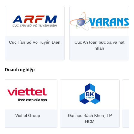
Cục Tần Số Vô Tuyến Điện
Cục An toàn bức xạ và hạt
nhân
Doanh nghiệp
Đại học Bách Khoa, TP
Bưu điện Việt Nam –
Công
HCM
Vietnam Post