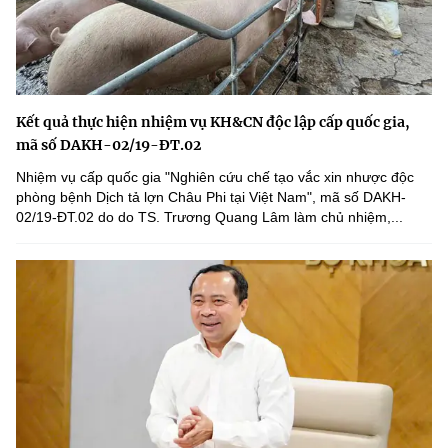
(Ghi rõ nguồn "https://mst.gov.vn" khi phát hành lại thông tin từ
website này)
Kết quả thực hiện nhiệm vụ KH&CN độc lập cấp quốc gia,
mã số DAKH-02/19-ĐT.02
Nhiệm vụ cấp quốc gia "Nghiên cứu chế tạo vắc xin nhược độc
phòng bệnh Dịch tả lợn Châu Phi tại Việt Nam", mã số DAKH-
02/19-ĐT.02 do do TS. Trương Quang Lâm làm chủ nhiệm,...