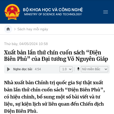
BỘ KHOA HỌC VÀ CÔNG NGHỆ
MINISTRY OF SCIENCE AND TECHNOLOGY
Sách hay mỗi ngày
Thứ bảy, 04/05/2024 10:58
Danh mục
Xuất bản lần thứ chín cuốn sách “Điện
Biên Phủ” của Đại tướng Võ Nguyên Giáp
Trang chủ
Nghe đọc bài
4:54
Giới thiệu
Nhà xuất bản Chính trị quốc gia Sự thật xuất
Chức năng nhiệm vụ
Tin tức sự kiện
bản lần thứ chín cuốn sách “Điện Biên Phủ”,
Dịch vụ công
có hiệu chỉnh, bổ sung một số bài viết và tư
Cơ cấu tổ chức
Khoa học và Công nghệ
liệu, sự kiện lịch sử liên quan đến Chiến dịch
Hệ thống văn bản
Lịch sử phát triển
Đổi mới sáng tạo
Điện Biên Phủ.