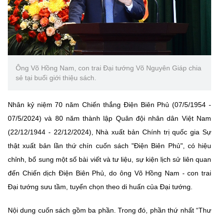
Ông Võ Hồng Nam, con trai Đại tướng Võ Nguyên Giáp chia
sẻ tại buổi giới thiệu sách.
Nhân kỷ niệm 70 năm Chiến thắng Điện Biên Phủ (07/5/1954 -
07/5/2024) và 80 năm thành lập Quân đội nhân dân Việt Nam
(22/12/1944 - 22/12/2024), Nhà xuất bản Chính trị quốc gia Sự
thật xuất bản lần thứ chín cuốn sách "Điện Biên Phủ", có hiệu
chỉnh, bổ sung một số bài viết và tư liệu, sự kiện lịch sử liên quan
đến Chiến dịch Điện Biên Phủ, do ông Võ Hồng Nam - con trai
Đại tướng sưu tầm, tuyển chọn theo di huấn của Đại tướng.
Nội dung cuốn sách gồm ba phần. Trong đó, phần thứ nhất “Thư