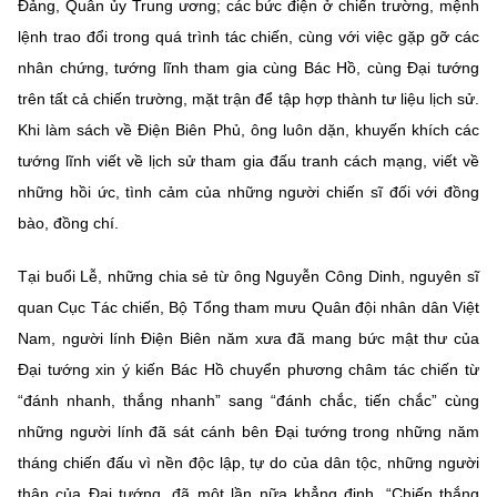
Đảng, Quân ủy Trung ương; các bức điện ở chiến trường, mệnh
lệnh trao đổi trong quá trình tác chiến, cùng với việc gặp gỡ các
nhân chứng, tướng lĩnh tham gia cùng Bác Hồ, cùng Đại tướng
trên tất cả chiến trường, mặt trận để tập hợp thành tư liệu lịch sử.
Khi làm sách về Điện Biên Phủ, ông luôn dặn, khuyến khích các
tướng lĩnh viết về lịch sử tham gia đấu tranh cách mạng, viết về
những hồi ức, tình cảm của những người chiến sĩ đối với đồng
bào, đồng chí.
Tại buổi Lễ, những chia sẻ từ ông Nguyễn Công Dinh, nguyên sĩ
quan Cục Tác chiến, Bộ Tổng tham mưu Quân đội nhân dân Việt
Nam, người lính Điện Biên năm xưa đã mang bức mật thư của
Đại tướng xin ý kiến Bác Hồ chuyển phương châm tác chiến từ
“đánh nhanh, thắng nhanh” sang “đánh chắc, tiến chắc” cùng
những người lính đã sát cánh bên Đại tướng trong những năm
tháng chiến đấu vì nền độc lập, tự do của dân tộc, những người
thân của Đại tướng, đã một lần nữa khẳng định, “Chiến thắng