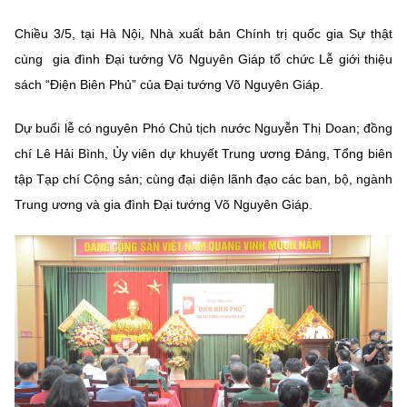
MST IOFFICE
Văn bản QPPL
Sở Khoa học và Công nghệ
Chuyển đổi số
Chiều 3/5, tại Hà Nội, Nhà xuất bản Chính trị quốc gia Sự thật
cùng gia đình Đại tướng Võ Nguyên Giáp tổ chức Lễ giới thiệu
THỐNG KÊ
Văn bản chỉ đạo điều hành
Bưu chính, Viễn thông
sách “Điện Biên Phủ” của Đại tướng Võ Nguyên Giáp.
Multimedia
Khoa học và Công nghệ
Lấy ý kiến người dân về dự thảo VBQPPL
Sở hữu trí tuệ
Dự buổi lễ có nguyên Phó Chủ tịch nước Nguyễn Thị Doan; đồng
THƯ ĐIỆN TỬ
Đổi mới sáng tạo
chí Lê Hải Bình, Ủy viên dự khuyết Trung ương Đảng, Tổng biên
Tiêu chuẩn, đo lường, chất lượng
tập Tạp chí Cộng sản; cùng đại diện lãnh đạo các ban, bộ, ngành
Khác
Chuyển đổi số
Trung ương và gia đình Đại tướng Võ Nguyên Giáp.
Năng lượng nguyên tử
Videos
Bưu chính, Viễn thông
Tin tổng hợp
Infographic
Sở hữu trí tuệ
Tin địa phương
Ảnh
Tiêu chuẩn, đo lường, chất lượng
Voice
Năng lượng nguyên tử
Nhiệm vụ trọng tâm