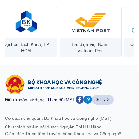
Bưu điện Việt Nam –
Công ty Cổ phần Hạ tầng
Hanoi 
Vietnam Post
Viễn Thông CMC
BỘ KHOA HỌC VÀ CÔNG NGHỆ
MINISTRY OF SCIENCE AND TECHNOLOGY
Điều khoản sử dụng
Theo dõi MST:
Góp ý
Cơ quan chủ quản: Bộ Khoa học và Công nghệ (MST)
Chịu trách nhiệm nội dung: Nguyễn Thị Hải Hằng
Giám đốc Trung tâm Truyền thông Khoa học và Công nghệ.