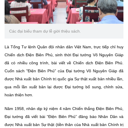
Chọn ngôn ngữ
Vietnamese
English
Các đại biểu tham dự lễ giới thiệu sách.
BỘ KHOA HỌC VÀ CÔNG NGHỆ
Là Tổng Tư lệnh Quân đội nhân dân Việt Nam, trực tiếp chỉ huy
MINISTRY OF SCIENCE AND TECHNOLOGY
Chiến dịch Điện Biên Phủ, sinh thời Đại tướng Võ Nguyên Giáp
Điều khoản sử dụng
Theo dõi MST:
Góp ý
đã có nhiều công trình, bài viết về Chiến dịch Điện Biên Phủ.
Cuốn sách "Điện Biên Phủ" của Đại tướng Võ Nguyên Giáp đã
Cơ quan chủ quản: Bộ Khoa học và Công nghệ (MST)
được Nhà xuất bản Chính trị quốc gia Sự thật xuất bản nhiều lần,
Chịu trách nhiệm nội dung: Nguyễn Thị Hải Hằng
qua mỗi lần xuất bản lại được Đại tướng bổ sung, chỉnh sửa,
Giám đốc Trung tâm Truyền thông Khoa học và Công nghệ.
hoàn thiện hơn.
Liên hệ
Địa chỉ: Ban Biên tập Cổng TTĐT - 18 Nguyễn Du, TP. Hà Nội
Năm 1958, nhân dịp kỷ niệm 4 năm Chiến thắng Điện Biên Phủ,
Điện thoại: 024 3936 9506
Email:
stc@mst.gov.vn
Đại tướng đã viết bài “Điện Biên Phủ” đăng báo Nhân Dân và
©2026 Bản quyền thuộc Bộ Khoa Học và Công Nghệ
được Nhà xuất bản Sự thật (tiền thân của Nhà xuất bản Chính trị