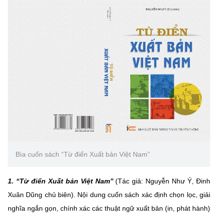
Chọn ngôn ngữ
Vietnamese
English
BỘ KHOA HỌC VÀ CÔNG NGHỆ
MINISTRY OF SCIENCE AND TECHNOLOGY
Điều khoản sử dụng
Theo dõi MST:
Góp ý
Cơ quan chủ quản: Bộ Khoa học và Công nghệ (MST)
Chịu trách nhiệm nội dung: Nguyễn Thị Hải Hằng
Bìa cuốn sách “Từ điển Xuất bản Việt Nam”
Giám đốc Trung tâm Truyền thông Khoa học và Công nghệ.
Liên hệ
Địa chỉ: Ban Biên tập Cổng TTĐT - 18 Nguyễn Du, TP. Hà Nội
1.
“Từ điển Xuất bản Việt Nam”
(Tác giả: Nguyễn Như Ý, Đinh
Điện thoại: 024 3936 9506
Xuân Dũng chủ biên). Nội dung cuốn sách xác định chọn lọc, giải
Email:
stc@mst.gov.vn
nghĩa ngắn gọn, chính xác các thuật ngữ xuất bản (in, phát hành)
©2026 Bản quyền thuộc Bộ Khoa Học và Công Nghệ