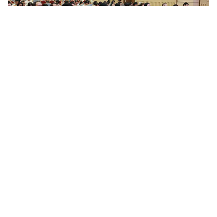
Nâng cao chất lượng công tác quán triệt, tuyên truyền và
triển khai thực hiện các chỉ thị, nghị quyết, quy định...
Trong thời gian qua, tại Đảng bộ Tổng công ty Bưu điện Việt
Nam, công tác tổ chức nghiên cứu, học tập, quán triệt và triển
khai các chỉ thị, nghị quyết, quy định của Đảng, đặc biệt là...