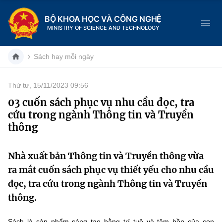
BỘ KHOA HỌC VÀ CÔNG NGHỆ
MINISTRY OF SCIENCE AND TECHNOLOGY
Sách hay mỗi ngày
Thứ tư, 15/11/2023 09:56
Danh mục
03 cuốn sách phục vụ nhu cầu đọc, tra
cứu trong ngành Thông tin và Truyền
Trang chủ
thông
Giới thiệu
Nhà xuất bản Thông tin và Truyền thông vừa
Chức năng nhiệm vụ
Tin tức sự kiện
ra mắt cuốn sách phục vụ thiết yếu cho nhu cầu
đọc, tra cứu trong ngành Thông tin và Truyền
Dịch vụ công
Cơ cấu tổ chức
Khoa học và Công nghệ
thông.
Hệ thống văn bản
Lịch sử phát triển
Đổi mới sáng tạo
Sách là sản phẩm sáng tạo bằng trí tuệ và tâm hồn của con