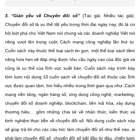
3. “Giản yếu về Chuyển đổi số”
(Tác giả: Nhiều tác giả).
Chuyển đổi số là xu thế tất yếu trong thời đại ngày nay, đó là cơ
hội bứt phá cho Việt Nam nói chung và các doanh nghiệp Việt nói
riêng vượt lên trong cuộc Cách mạng công nghiệp lần thứ tư.
Cuốn sách này thuộc thể loại sách tin gọn, một thể loại sách tiềm
năng hứa hẹn sẽ đáp ứng được nhu cầu ngày cao của độc giả và
cũng là xu thế của lĩnh vực xuất bản. Cuốn sách này trình bày
tóm lược nội dung 10 cuốn sách về chuyển đổi số thuộc các lĩnh
vực được quan tâm, tìm hiểu nhiều trong thời gian qua như: Cách
mạng nền tảng, ngân hàng số, ứng dụng công nghệ, marketing,
chuyển đổi số doanh nghiệp, blockchain, tiền mã hóa, xây dựng
thương hiệu… gồm những chia sẻ về nhận thức, kiến thức và
kinh nghiệm thực tiễn về chuyển đổi số. Nội dung cuốn sách này
sẽ giúp trả lời cho các câu hỏi: làm chuyển đổi số như thế nào, ai
phải làm chuyển đổi số, chuyển đổi số bắt đầu từ đâu, chiến lược