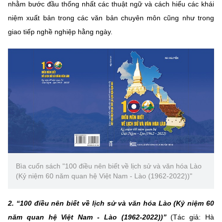
(Ghi rõ nguồn "https://mst.gov.vn" khi phát hành lại thông tin từ
nhằm bước đầu thống nhất các thuật ngữ và cách hiểu các khái
website này)
niệm xuất bản trong các văn bản chuyên môn cũng như trong
giao tiếp nghề nghiệp hằng ngày.
Bìa cuốn sách "100 điều nên biết về lịch sử và văn hóa Lào
(Kỷ niệm 60 năm quan hệ Việt Nam - Lào (1962-2022))"
2. “100 điều nên biết về lịch sử và văn hóa Lào (Kỷ niệm 60
năm quan hệ Việt Nam - Lào (1962-2022))”
(Tác giả: Hà