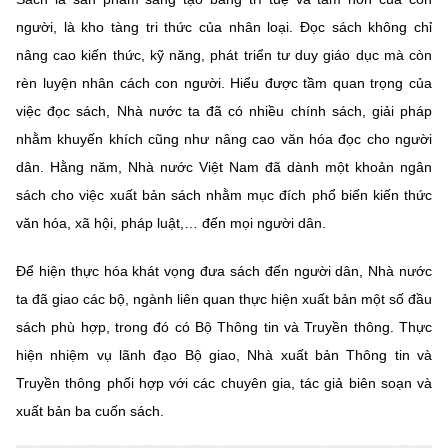
MST IOFFICE
Văn bản QPPL
người, là kho tàng tri thức của nhân loại. Đọc sách không chỉ
Sở Khoa học và Công nghệ
Chuyển đổi số
nâng cao kiến thức, kỹ năng, phát triển tư duy giáo dục mà còn
THỐNG KÊ
Văn bản chỉ đạo điều hành
Bưu chính, Viễn thông
rèn luyện nhân cách con người. Hiểu được tầm quan trọng của
việc đọc sách, Nhà nước ta đã có nhiều chính sách, giải pháp
Multimedia
Khoa học và Công nghệ
Lấy ý kiến người dân về dự thảo VBQPPL
Sở hữu trí tuệ
nhằm khuyến khích cũng như nâng cao văn hóa đọc cho người
THƯ ĐIỆN TỬ
Đổi mới sáng tạo
dân. Hằng năm, Nhà nước Việt Nam đã dành một khoản ngân
Tiêu chuẩn, đo lường, chất lượng
sách cho việc xuất bản sách nhằm mục đích phổ biến kiến thức
Khác
Chuyển đổi số
văn hóa, xã hội, pháp luật,… đến mọi người dân.
Năng lượng nguyên tử
Videos
Bưu chính, Viễn thông
Để hiện thực hóa khát vọng đưa sách đến người dân, Nhà nước
Tin tổng hợp
Infographic
ta đã giao các bộ, ngành liên quan thực hiện xuất bản một số đầu
Sở hữu trí tuệ
Tin địa phương
Ảnh
sách phù hợp, trong đó có Bộ Thông tin và Truyền thông. Thực
hiện nhiệm vụ lãnh đạo Bộ giao, Nhà xuất bản Thông tin và
Tiêu chuẩn, đo lường, chất lượng
Voice
Truyền thông phối hợp với các chuyên gia, tác giả biên soạn và
Năng lượng nguyên tử
xuất bản ba cuốn sách.
Nhiệm vụ trọng tâm