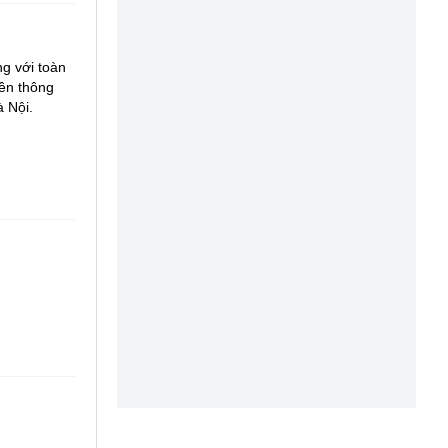
g với toàn
yền thông
 Nội.