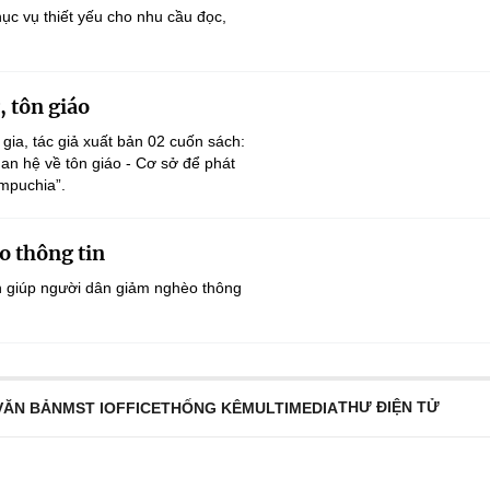
ục vụ thiết yếu cho nhu cầu đọc,
 tôn giáo
gia, tác giả xuất bản 02 cuốn sách:
uan hệ về tôn giáo - Cơ sở để phát
ampuchia”.
o thông tin
h giúp người dân giảm nghèo thông
THƯ ĐIỆN TỬ
VĂN BẢN
MST IOFFICE
THỐNG KÊ
MULTIMEDIA