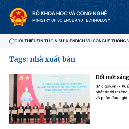
BỘ KHOA HỌC VÀ CÔNG NGHỆ
MINISTRY OF SCIENCE AND TECHNOLOGY
GIỚI THIỆU
TIN TỨC & SỰ KIỆN
DỊCH VỤ CÔNG
HỆ THỐNG 
Tags: nhà xuất bản
Đổi mới sáng
(Mic.gov.vn) - Xuấ
phát từ thị trườn
và phân đoạn giá t