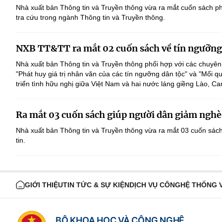
Nhà xuất bản Thông tin và Truyền thông vừa ra mắt cuốn sách ph
tra cứu trong ngành Thông tin và Truyền thông.
NXB TT&TT ra mắt 02 cuốn sách về tín ngưỡng,
Nhà xuất bản Thông tin và Truyền thông phối hợp với các chuyên 
"Phát huy giá trị nhân văn của các tín ngưỡng dân tộc" và "Mối q
triển tình hữu nghị giữa Việt Nam và hai nước láng giềng Lào, C
Ra mắt 03 cuốn sách giúp người dân giảm nghè
Nhà xuất bản Thông tin và Truyền thông vừa ra mắt 03 cuốn sác
tin.
GIỚI THIỆU
TIN TỨC & SỰ KIỆN
DỊCH VỤ CÔNG
HỆ THỐNG 
BỘ KHOA HỌC VÀ CÔNG NGHỆ