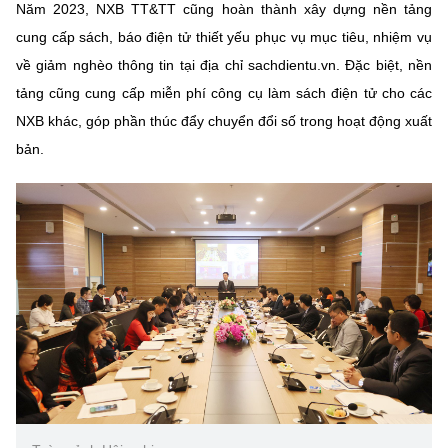
(Ghi rõ nguồn "https://mst.gov.vn" khi phát hành lại thông tin từ
Năm 2023, NXB TT&TT cũng hoàn thành xây dựng nền tảng
website này)
cung cấp sách, báo điện tử thiết yếu phục vụ mục tiêu, nhiệm vụ
về giảm nghèo thông tin tại địa chỉ sachdientu.vn. Đặc biệt, nền
tảng cũng cung cấp miễn phí công cụ làm sách điện tử cho các
NXB khác, góp phần thúc đẩy chuyển đổi số trong hoạt động xuất
bản.