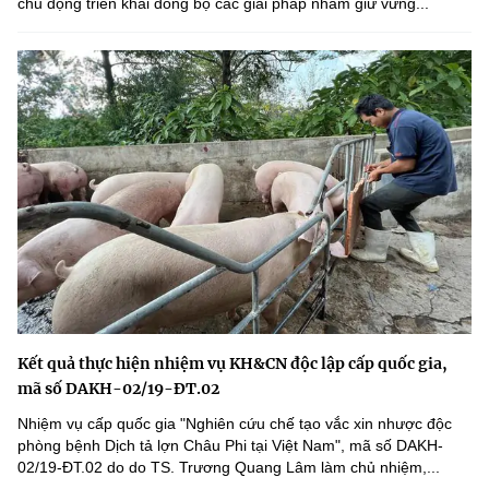
chủ động triển khai đồng bộ các giải pháp nhằm giữ vững...
Kết quả thực hiện nhiệm vụ KH&CN độc lập cấp quốc gia,
mã số DAKH-02/19-ĐT.02
Nhiệm vụ cấp quốc gia "Nghiên cứu chế tạo vắc xin nhược độc
phòng bệnh Dịch tả lợn Châu Phi tại Việt Nam", mã số DAKH-
02/19-ĐT.02 do do TS. Trương Quang Lâm làm chủ nhiệm,...