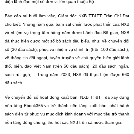
diện lãnh đạo một số đơn vị liên quan thuộc Bộ.
Chọn ngôn ngữ
Vietnamese
English
Báo cáo tại buổi làm việc, Giám đốc NXB TT&TT Trần Chí Đạt
cho biết: Những năm qua, bám sát chiến lược phát triển của NXB
và nhiệm vụ trọng tâm hàng năm được Lãnh đạo Bộ giao, NXB
đã thực hiện được một số bộ sách tiêu biểu, như: Về chuyển đổi
BỘ KHOA HỌC VÀ CÔNG NGHỆ
số (30 đầu sách); phục vụ nhiệm vụ chính trị (trên 100 đầu sách);
MINISTRY OF SCIENCE AND TECHNOLOGY
về thông tin đối ngoại, tuyên truyền về chủ quyền biên giới lãnh
Điều khoản sử dụng
Theo dõi MST:
Góp ý
thổ, biển, đảo Việt Nam (trên 50 đầu sách); 20 đầu sách ngắn,
sách rút gọn;… Trong năm 2023, NXB đã thực hiện được 660
Cơ quan chủ quản: Bộ Khoa học và Công nghệ (MST)
đầu sách.
Chịu trách nhiệm nội dung: Nguyễn Thị Hải Hằng
Giám đốc Trung tâm Truyền thông Khoa học và Công nghệ.
Về chuyển đổi số hoạt động xuất bản, NXB TT&TT đã xây dựng
Liên hệ
nền tảng Ebook365.vn trở thành nền tảng xuất bản, phát hành
Địa chỉ: Ban Biên tập Cổng TTĐT - 18 Nguyễn Du, TP. Hà Nội
sách điện tử phục vụ mục đích kinh doanh với mục tiêu trở thành
Điện thoại: 024 3936 9506
Email:
stc@mst.gov.vn
nền tảng dùng chung, thu hút các NXB trên cả nước tham gia.
©2026 Bản quyền thuộc Bộ Khoa Học và Công Nghệ