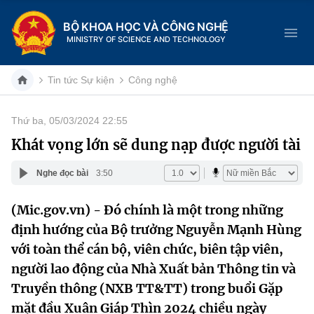
BỘ KHOA HỌC VÀ CÔNG NGHỆ
MINISTRY OF SCIENCE AND TECHNOLOGY
Tin tức Sự kiện
Công nghệ
Thứ ba, 05/03/2024 22:55
Danh mục
Khát vọng lớn sẽ dung nạp được người tài
Trang chủ
Nghe đọc bài
3:50
Giới thiệu
(Mic.gov.vn) - Đó chính là một trong những
định hướng của Bộ trưởng Nguyễn Mạnh Hùng
Chức năng nhiệm vụ
Tin tức sự kiện
với toàn thể cán bộ, viên chức, biên tập viên,
Dịch vụ công
Cơ cấu tổ chức
Khoa học và Công nghệ
người lao động của Nhà Xuất bản Thông tin và
Truyền thông (NXB TT&TT) trong buổi Gặp
Hệ thống văn bản
Lịch sử phát triển
Đổi mới sáng tạo
mặt đầu Xuân Giáp Thìn 2024 chiều ngày