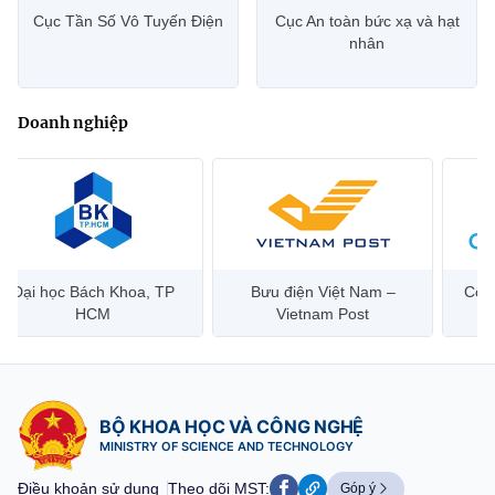
Cục Tần Số Vô Tuyến Điện
Cục An toàn bức xạ và hạt
nhân
Doanh nghiệp
Bưu điện Việt Nam –
Công ty Cổ phần Hạ tầng
Hanoi 
Vietnam Post
Viễn Thông CMC
BỘ KHOA HỌC VÀ CÔNG NGHỆ
MINISTRY OF SCIENCE AND TECHNOLOGY
Điều khoản sử dụng
Theo dõi MST:
Góp ý