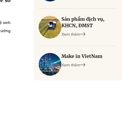
ế số
Sản phẩm dịch vụ,
ệ sinh
KHCN, ĐMST
trưởng
Xem thêm
Make in VietNam
Xem thêm