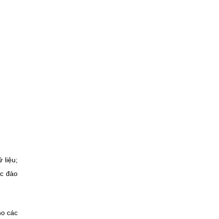
 liệu;
ợc đào
ho các