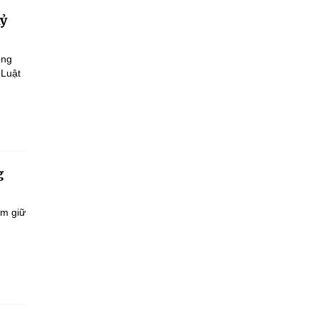
kỷ
ông
 Luật
g
ắm giữ
-