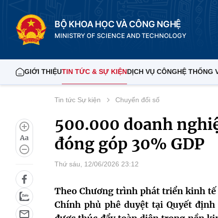
BỘ KHOA HỌC VÀ CÔNG NGHỆ
MINISTRY OF SCIENCE AND TECHNOLOGY
GIỚI THIỆU
TIN TỨC & SỰ KIỆN
DỊCH VỤ CÔNG
HỆ THỐNG 
Tin tức Sự kiện
Chuyển đổi số
500.000 doanh nghiệp
Aa
đóng góp 30% GDP
Thứ sáu, 12/06/2026 23:12
Theo Chương trình phát triển kinh tế
Chính phủ phê duyệt tại Quyết định