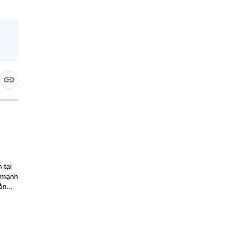
 tại
n mạnh
n...