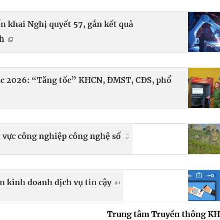
 khai Nghị quyết 57, gắn kết quả
h
ác 2026: “Tăng tốc” KHCN, ĐMST, CĐS, phổ
h vực công nghiệp công nghệ số
n kinh doanh dịch vụ tin cậy
Trung tâm Truyền thông K