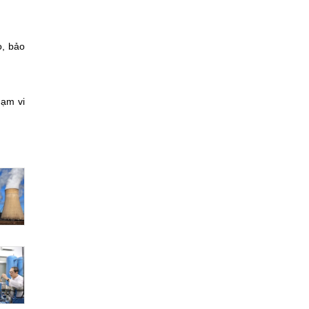
o, bảo
hạm vi