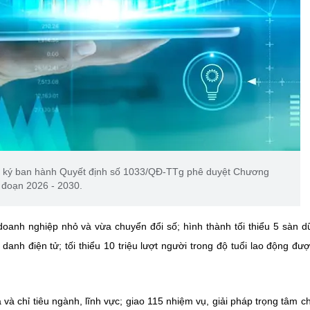
ã ký ban hành Quyết định số 1033/QĐ-TTg phê duyệt Chương
ai đoạn 2026 - 2030.
doanh nghiệp nhỏ và vừa chuyển đổi số; hình thành tối thiểu 5 sàn dữ
danh điện tử; tối thiểu 10 triệu lượt người trong độ tuổi lao động đư
a và chỉ tiêu ngành, lĩnh vực; giao 115 nhiệm vụ, giải pháp trọng tâm c