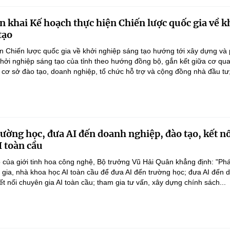
n khai Kế hoạch thực hiện Chiến lược quốc gia về k
tạo
n Chiến lược quốc gia về khởi nghiệp sáng tạo hướng tới xây dựng và 
 khởi nghiệp sáng tạo của tỉnh theo hướng đồng bộ, gắn kết giữa cơ qu
 cơ sở đào tạo, doanh nghiệp, tổ chức hỗ trợ và cộng đồng nhà đầu tư;
rường học, đưa AI đến doanh nghiệp, đào tạo, kết n
I toàn cầu
 của giới tinh hoa công nghệ, Bộ trưởng Vũ Hải Quân khẳng định: "Phá
n gia, nhà khoa học AI toàn cầu để đưa AI đến trường học; đưa AI đến 
ết nối chuyên gia AI toàn cầu; tham gia tư vấn, xây dựng chính sách...