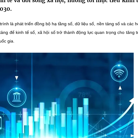
h tế và đời sống xã hội, hướng tới mục tiêu kinh t
030.
nh là phát triển đồng bộ hạ tầng số, dữ liệu số, nền tảng số và các h
tảng để kinh tế số, xã hội số trở thành động lực quan trọng cho tăng 
ốc gia.