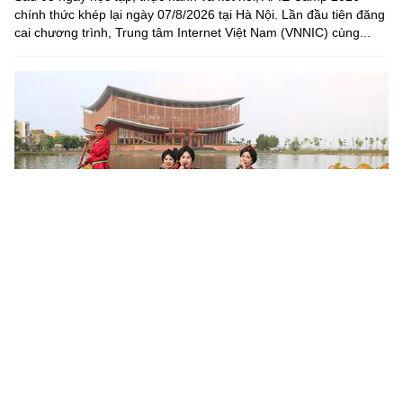
chính thức khép lại ngày 07/8/2026 tại Hà Nội. Lần đầu tiên đăng
cai chương trình, Trung tâm Internet Việt Nam (VNNIC) cùng...
Khoa học, công nghệ mở đường khai thác nguồn lực văn
hóa
Sau 6 tháng triển khai Nghị quyết số 80-NQ/TW của Bộ Chính trị,
nhiều địa phương đã cụ thể hóa chủ trương phát triển văn hóa