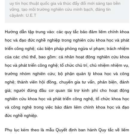
(Ghi rõ nguồn "https://mst.gov.vn" khi phát hành lại thông tin từ
uy tín học thuật quốc gia và thúc đẩy đổi mới sáng tạo bền
website này)
vững, tạo môi trường nghiên cứu minh bạch, đáng tin
cậyảnh: U.E.T
Hướng dẫn tập trung vào: các quy tắc bảo đảm liêm chính khoa
học và đạo đức nghề nghiệp trong nghiên cứu khoa học và phát
triển công nghệ; các biện pháp phòng ngừa vi phạm; trách nhiệm
của các chủ thể, bao gồm: cá nhân hoạt động nghiên cứu khoa
học và phát triển công nghệ; tổ chức chủ trì, chủ nhiệm nhiệm vụ,
trưởng nhóm nghiên cứu; bộ phận quản lý khoa học và công
nghệ; thành viên hội đồng, chuyên gia tư vấn, phản biện, đánh
giá; người đứng đầu cơ quan tài trợ kinh phí cho hoạt động
nghiên cứu khoa học và phát triển công nghệ, tổ chức khoa học
và công nghệ trong việc bảo đảm liêm chính khoa học và đạo
đức nghề nghiệp.
Phụ lục kèm theo là mẫu Quyết định ban hành Quy tắc về liêm