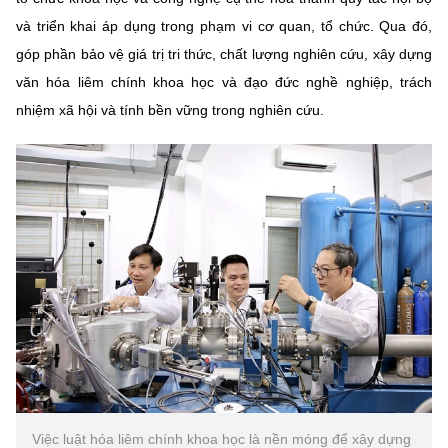
Chọn ngôn ngữ
và triển khai áp dụng trong phạm vi cơ quan, tổ chức. Qua đó,
Vietnamese
English
góp phần bảo vệ giá trị tri thức, chất lượng nghiên cứu, xây dựng
văn hóa liêm chính khoa học và đạo đức nghề nghiệp, trách
nhiệm xã hội và tính bền vững trong nghiên cứu.
BỘ KHOA HỌC VÀ CÔNG NGHỆ
MINISTRY OF SCIENCE AND TECHNOLOGY
Điều khoản sử dụng
Theo dõi MST:
Góp ý
Cơ quan chủ quản: Bộ Khoa học và Công nghệ (MST)
Chịu trách nhiệm nội dung: Nguyễn Thị Hải Hằng
Giám đốc Trung tâm Truyền thông Khoa học và Công nghệ.
Liên hệ
Địa chỉ: Ban Biên tập Cổng TTĐT - 18 Nguyễn Du, TP. Hà Nội
Điện thoại: 024 3936 9506
Email:
stc@mst.gov.vn
©2026 Bản quyền thuộc Bộ Khoa Học và Công Nghệ
Việc luật hóa liêm chính khoa học là nền móng để xây dựng