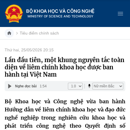
BỘ KHOA HỌC VÀ CÔNG NGHỆ
MINISTRY OF SCIENCE AND TECHNOLOGY
Tiêu điểm chính sách
Thứ hai, 25/05/2026 20:15
Danh mục
Lần đầu tiên, một khung nguyên tắc toàn
diện về liêm chính khoa học được ban
Trang chủ
hành tại Việt Nam
Giới thiệu
Nghe đọc bài
1:54
Chức năng nhiệm vụ
Tin tức sự kiện
Bộ Khoa học và Công nghệ vừa ban hành
Hướng dẫn về liêm chính khoa học và đạo đức
Dịch vụ công
Cơ cấu tổ chức
Khoa học và Công nghệ
nghề nghiệp trong nghiên cứu khoa học và
Hệ thống văn bản
Lịch sử phát triển
Đổi mới sáng tạo
phát triển công nghệ theo Quyết định số