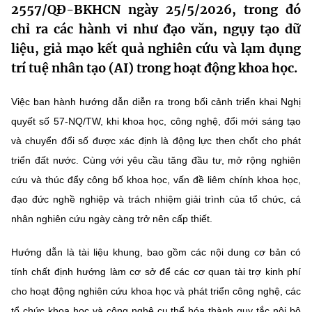
2557/QĐ-BKHCN ngày 25/5/2026, trong đó
MST IOFFICE
Văn bản QPPL
Sở Khoa học và Công nghệ
Chuyển đổi số
chỉ ra các hành vi như đạo văn, ngụy tạo dữ
liệu, giả mạo kết quả nghiên cứu và lạm dụng
THỐNG KÊ
Văn bản chỉ đạo điều hành
Bưu chính, Viễn thông
trí tuệ nhân tạo (AI) trong hoạt động khoa học.
Multimedia
Khoa học và Công nghệ
Lấy ý kiến người dân về dự thảo VBQPPL
Sở hữu trí tuệ
Việc ban hành hướng dẫn diễn ra trong bối cảnh triển khai Nghị
THƯ ĐIỆN TỬ
Đổi mới sáng tạo
quyết số 57-NQ/TW, khi khoa học, công nghệ, đổi mới sáng tạo
Tiêu chuẩn, đo lường, chất lượng
Khác
và chuyển đổi số được xác định là động lực then chốt cho phát
Chuyển đổi số
Năng lượng nguyên tử
triển đất nước. Cùng với yêu cầu tăng đầu tư, mở rộng nghiên
Videos
cứu và thúc đẩy công bố khoa học, vấn đề liêm chính khoa học,
Bưu chính, Viễn thông
Tin tổng hợp
Infographic
đạo đức nghề nghiệp và trách nhiệm giải trình của tổ chức, cá
Sở hữu trí tuệ
nhân nghiên cứu ngày càng trở nên cấp thiết.
Tin địa phương
Ảnh
Tiêu chuẩn, đo lường, chất lượng
Hướng dẫn là tài liệu khung, bao gồm các nội dung cơ bản có
Voice
tính chất định hướng làm cơ sở để các cơ quan tài trợ kinh phí
Năng lượng nguyên tử
Nhiệm vụ trọng tâm
cho hoạt động nghiên cứu khoa học và phát triển công nghệ, các
tổ chức khoa học và công nghệ cụ thể hóa thành quy tắc nội bộ