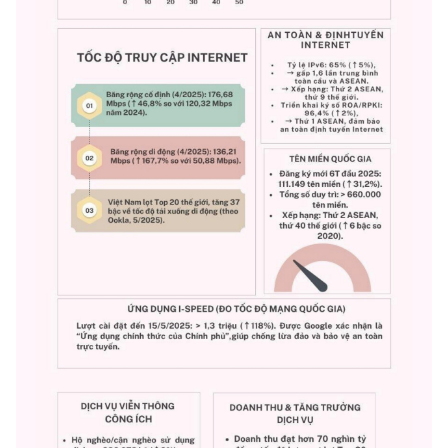
Chọn ngôn ngữ
Vietnamese
English
BỘ KHOA HỌC VÀ CÔNG NGHỆ
MINISTRY OF SCIENCE AND TECHNOLOGY
Điều khoản sử dụng
Theo dõi MST:
Góp ý
Cơ quan chủ quản: Bộ Khoa học và Công nghệ (MST)
Chịu trách nhiệm nội dung: Nguyễn Thị Hải Hằng
Giám đốc Trung tâm Truyền thông Khoa học và Công nghệ.
Liên hệ
Địa chỉ: Ban Biên tập Cổng TTĐT - 18 Nguyễn Du, TP. Hà Nội
Điện thoại: 024 3936 9506
Email:
stc@mst.gov.vn
©2026 Bản quyền thuộc Bộ Khoa Học và Công Nghệ