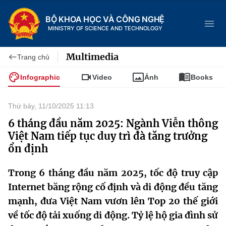
BỘ KHOA HỌC VÀ CÔNG NGHỆ
MINISTRY OF SCIENCE AND TECHNOLOGY
Multimedia
Trang chủ
Infographic
Video
Ảnh
Books
Danh mục
Thứ bảy, 11/10/2025 11:13
Trang chủ
6 tháng đầu năm 2025: Ngành Viễn thông
Việt Nam tiếp tục duy trì đà tăng trưởng
Giới thiệu
ổn định
Chức năng nhiệm vụ
Tin tức sự kiện
Trong 6 tháng đầu năm 2025, tốc độ truy cập
Internet băng rộng cố định và di động đều tăng
Dịch vụ công
Cơ cấu tổ chức
Khoa học và Công nghệ
mạnh, đưa Việt Nam vươn lên
Top 20 thế giới
Hệ thống văn bản
về tốc độ tải xuống di động. Tỷ lệ hộ gia đình sử
Lịch sử phát triển
Đổi mới sáng tạo