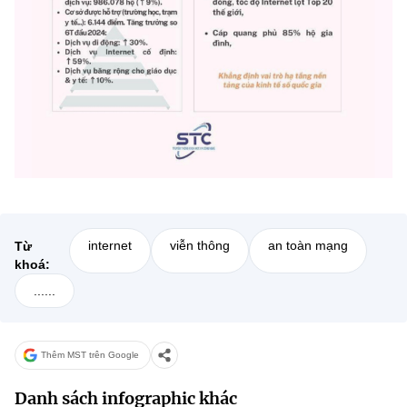
(Ghi rõ nguồn "https://mst.gov.vn" khi phát hành lại thông tin từ
website này)
internet
viễn thông
an toàn mạng
Từ
khoá:
......
Thêm MST trên Google
Danh sách infographic khác