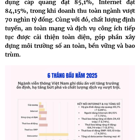
dụng cáp quang đạt
85,1%
, Internet đạt
MST IOFFICE
Văn bản QPPL
Sở Khoa học và Công nghệ
Chuyển đổi số
84,15%
, trong khi
doanh thu toàn ngành vượt
70 nghìn tỷ đồng
. Cùng với đó, chất lượng định
THỐNG KÊ
Văn bản chỉ đạo điều hành
Bưu chính, Viễn thông
tuyến, an toàn mạng và dịch vụ công ích tiếp
Multimedia
tục được cải thiện toàn diện, góp phần xây
Khoa học và Công nghệ
Lấy ý kiến người dân về dự thảo VBQPPL
Sở hữu trí tuệ
dựng môi trường số an toàn, bền vững và bao
THƯ ĐIỆN TỬ
Đổi mới sáng tạo
trùm.
Tiêu chuẩn, đo lường, chất lượng
Khác
Chuyển đổi số
Năng lượng nguyên tử
Videos
Bưu chính, Viễn thông
Tin tổng hợp
Infographic
Sở hữu trí tuệ
Tin địa phương
Ảnh
Tiêu chuẩn, đo lường, chất lượng
Voice
Năng lượng nguyên tử
Nhiệm vụ trọng tâm