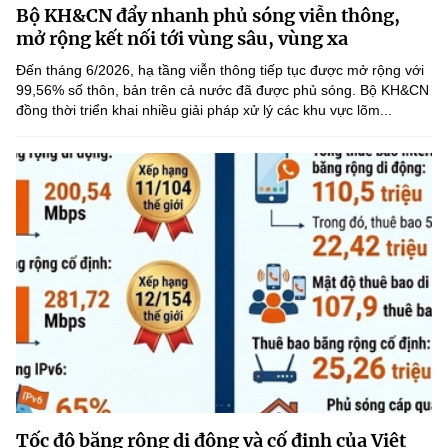
Bộ KH&CN đẩy nhanh phủ sóng viễn thông,
MST IOFFICE
Văn bản QPPL
Sở Khoa học và Công nghệ
Chuyển đổi số
mở rộng kết nối tới vùng sâu, vùng xa
THỐNG KÊ
Đến tháng 6/2026, hạ tầng viễn thông tiếp tục được mở rộng với
Văn bản chỉ đạo điều hành
Bưu chính, Viễn thông
99,56% số thôn, bản trên cả nước đã được phủ sóng. Bộ KH&CN
đồng thời triển khai nhiều giải pháp xử lý các khu vực lõm...
Multimedia
Khoa học và Công nghệ
Lấy ý kiến người dân về dự thảo VBQPPL
Sở hữu trí tuệ
THƯ ĐIỆN TỬ
Đổi mới sáng tạo
Tiêu chuẩn, đo lường, chất lượng
Khác
Chuyển đổi số
Năng lượng nguyên tử
Videos
Bưu chính, Viễn thông
Tin tổng hợp
Infographic
Sở hữu trí tuệ
Tin địa phương
Ảnh
Tiêu chuẩn, đo lường, chất lượng
Voice
Năng lượng nguyên tử
Nhiệm vụ trọng tâm
Tốc độ băng rộng di động và cố định của Việt