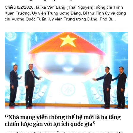
(Ghi rõ nguồn "https://mst.gov.vn" khi phát hành lại thông tin từ
Chiều 8/2/2026, tại xã Văn Lang (Thái Nguyên), đồng chí Trịnh
website này)
Xuân Trường, Ủy viên Trung ương Đảng, Bí thư Tỉnh ủy và đồng
chí Vương Quốc Tuấn, Ủy viên Trung ương Đảng, Phó Bí...
“Nhà mạng viễn thông thế hệ mới là hạ tầng
chiến lược gắn với lợi ích quốc gia”