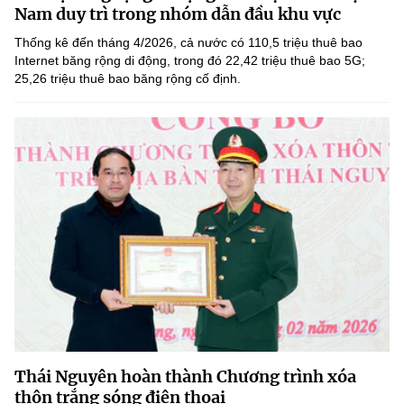
Chọn ngôn ngữ
Nam duy trì trong nhóm dẫn đầu khu vực
Thống kê đến tháng 4/2026, cả nước có 110,5 triệu thuê bao
Vietnamese
English
Internet băng rộng di động, trong đó 22,42 triệu thuê bao 5G;
25,26 triệu thuê bao băng rộng cố định.
BỘ KHOA HỌC VÀ CÔNG NGHỆ
MINISTRY OF SCIENCE AND TECHNOLOGY
Điều khoản sử dụng
Theo dõi MST:
Góp ý
Cơ quan chủ quản: Bộ Khoa học và Công nghệ (MST)
Chịu trách nhiệm nội dung: Nguyễn Thị Hải Hằng
Giám đốc Trung tâm Truyền thông Khoa học và Công nghệ.
Liên hệ
Địa chỉ: Ban Biên tập Cổng TTĐT - 18 Nguyễn Du, TP. Hà Nội
Điện thoại: 024 3936 9506
Email:
stc@mst.gov.vn
Thái Nguyên hoàn thành Chương trình xóa
©2026 Bản quyền thuộc Bộ Khoa Học và Công Nghệ
thôn trắng sóng điện thoại