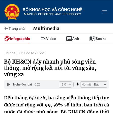
BỘ KHOA HỌC VÀ CÔNG NGHỆ
MINISTRY OF SCIENCE AND TECHNOLOGY
Multimedia
Trang chủ
Infographic
Video
Ảnh
Books
Danh mục
Thứ ba, 30/06/2026 15:21
Trang chủ
Bộ KH&CN đẩy nhanh phủ sóng viễn
thông, mở rộng kết nối tới vùng sâu,
Giới thiệu
vùng xa
Chức năng nhiệm vụ
Tin tức sự kiện
Nghe đọc bài
0:26
Dịch vụ công
Cơ cấu tổ chức
Khoa học và Công nghệ
Đến tháng 6/2026, hạ tầng viễn thông tiếp tục
được mở rộng với 99,56% số thôn, bản trên cả
Hệ thống văn bản
Lịch sử phát triển
Đổi mới sáng tạo
nước đã được phủ sóng. Bộ KH&CN đồng thời