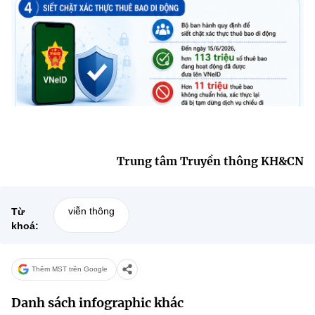
(Ghi rõ nguồn "https://mst.gov.vn" khi phát hành lại thông tin từ
website này)
Trung tâm Truyền thông KH&CN
viễn thông
Từ
khoá:
Thêm MST trên Google
Danh sách infographic khác