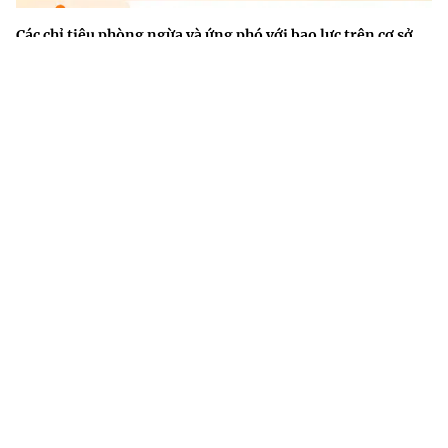
Các chỉ tiêu phòng ngừa và ứng phó với bạo lực trên cơ sở
giới đến năm 2030
Các hành vi bị nghiêm cấm trong phòng bệnh