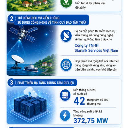
Chọn ngôn ngữ
Vietnamese
English
BỘ KHOA HỌC VÀ CÔNG NGHỆ
MINISTRY OF SCIENCE AND TECHNOLOGY
Điều khoản sử dụng
Theo dõi MST:
Góp ý
Cơ quan chủ quản: Bộ Khoa học và Công nghệ (MST)
Chịu trách nhiệm nội dung: Nguyễn Thị Hải Hằng
Giám đốc Trung tâm Truyền thông Khoa học và Công nghệ.
Liên hệ
Địa chỉ: Ban Biên tập Cổng TTĐT - 18 Nguyễn Du, TP. Hà Nội
Điện thoại: 024 3936 9506
Email:
stc@mst.gov.vn
©2026 Bản quyền thuộc Bộ Khoa Học và Công Nghệ