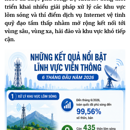
triển khai nhiều giải pháp xử lý các khu vực
MST IOFFICE
Văn bản QPPL
Sở Khoa học và Công nghệ
Chuyển đổi số
lõm sóng và thí điểm dịch vụ Internet vệ tinh
THỐNG KÊ
Văn bản chỉ đạo điều hành
quỹ đạo tầm thấp nhằm mở rộng kết nối tới
Bưu chính, Viễn thông
vùng sâu, vùng xa, hải đảo và khu vực khó tiếp
Multimedia
Khoa học và Công nghệ
Lấy ý kiến người dân về dự thảo VBQPPL
Sở hữu trí tuệ
cận.
THƯ ĐIỆN TỬ
Đổi mới sáng tạo
Tiêu chuẩn, đo lường, chất lượng
Khác
Chuyển đổi số
Năng lượng nguyên tử
Videos
Bưu chính, Viễn thông
Tin tổng hợp
Infographic
Sở hữu trí tuệ
Tin địa phương
Ảnh
Tiêu chuẩn, đo lường, chất lượng
Voice
Năng lượng nguyên tử
Nhiệm vụ trọng tâm