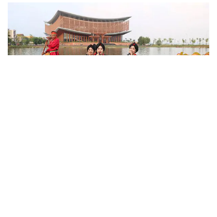
Khoa học, công nghệ mở đường khai thác nguồn lực văn
hóa
Sau 6 tháng triển khai Nghị quyết số 80-NQ/TW của Bộ Chính trị,
nhiều địa phương đã cụ thể hóa chủ trương phát triển văn hóa
bằng các chương trình, đề án và mô hình mới. Khoa học,...