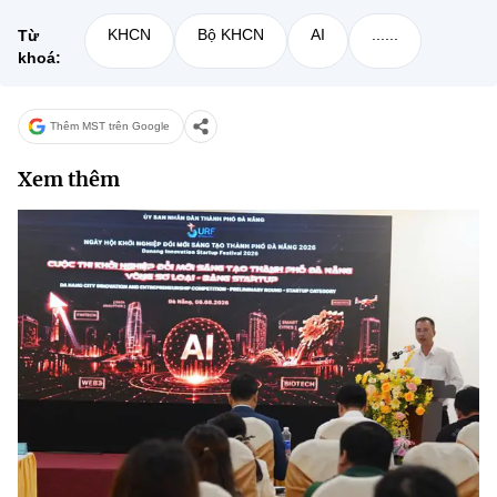
KHCN
Bộ KHCN
AI
......
Từ
khoá:
Thêm MST trên Google
Xem thêm