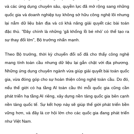
Chọn ngôn ngữ
và các ứng dụng chuyên sâu, quyền lực đã mở rộng sang những
quốc gia và doanh nghiệp tuy không sở hữu công nghệ lõi nhưng
Vietnamese
English
lại nắm dữ liệu bản địa và có khả năng giải quyết các bài toán
đặc thù. "Đây chính là những ‘gã khổng lồ bé nhỏ’ có thể tạo ra
sự thay đổi lớn", Bộ trưởng nhấn mạnh.
BỘ KHOA HỌC VÀ CÔNG NGHỆ
MINISTRY OF SCIENCE AND TECHNOLOGY
Theo Bộ trưởng, thời kỳ chuyển đổi số đã cho thấy công nghệ
mang tính toàn cầu nhưng dữ liệu lại gắn chặt với địa phương.
Điều khoản sử dụng
Theo dõi MST:
Góp ý
Những ứng dụng chuyên ngành vừa giúp giải quyết bài toán quốc
gia, vừa đóng góp cho sự hoàn thiện công nghệ toàn cầu. Do đó,
Cơ quan chủ quản: Bộ Khoa học và Công nghệ (MST)
nếu thế giới có hạ tầng AI toàn cầu thì mỗi quốc gia cũng cần
Chịu trách nhiệm nội dung: Nguyễn Thị Hải Hằng
Giám đốc Trung tâm Truyền thông Khoa học và Công nghệ.
phát triển hạ tầng AI riêng, xây dựng nền tảng quốc gia bên cạnh
Liên hệ
nền tảng quốc tế. Sự kết hợp này sẽ giúp thế giới phát triển bền
Địa chỉ: Ban Biên tập Cổng TTĐT - 18 Nguyễn Du, TP. Hà Nội
vững hơn, và đây là cơ hội lớn cho các quốc gia đang phát triển
Điện thoại: 024 3936 9506
như Việt Nam.
Email:
stc@mst.gov.vn
©2026 Bản quyền thuộc Bộ Khoa Học và Công Nghệ