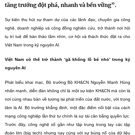
tăng trưởng đột phá, nhanh và bền vững”.
MST IOFFICE
Văn bản QPPL
Sở Khoa học và Công nghệ
Chuyển đổi số
Sự kiện thu hút sự tham dự của các lãnh đạo, chuyên gia công
THỐNG KÊ
Văn bản chỉ đạo điều hành
Bưu chính, Viễn thông
nghệ, doanh nghiệp và cộng đồng nghiên cứu, trở thành nơi hội
Multimedia
Khoa học và Công nghệ
tụ trí tuệ để bàn thảo tầm nhìn, cơ hội và thách thức đặt ra cho
Lấy ý kiến người dân về dự thảo VBQPPL
Sở hữu trí tuệ
Việt Nam trong kỷ nguyên AI.
THƯ ĐIỆN TỬ
Đổi mới sáng tạo
Tiêu chuẩn, đo lường, chất lượng
Việt Nam có thể trở thành ‘gã khổng lồ bé nhỏ’ trong kỷ
Khác
Chuyển đổi số
nguyên AI
Năng lượng nguyên tử
Videos
Bưu chính, Viễn thông
Phát biểu khai mạc, Bộ trưởng Bộ KH&CN Nguyễn Mạnh Hùng
Tin tổng hợp
Infographic
nhấn mạnh, diễn đàn không chỉ là một sự kiện KH&CN mà còn là
Sở hữu trí tuệ
Tin địa phương
Ảnh
nơi cùng nhau bàn về tương lai phát triển của đất nước, với trọng
tâm là AI. Bộ trưởng khẳng định, một đặc điểm nổi bật của cách
Tiêu chuẩn, đo lường, chất lượng
Voice
mạng công nghiệp lần thứ tư chính là sự tái cân bằng quyền lực.
Năng lượng nguyên tử
Nhiệm vụ trọng tâm
Trước đây, công nghệ số gần như tập trung trong tay các tập
đoàn lớn (big tech) nhưng nay cùng với sự bùng nổ của dữ liệu