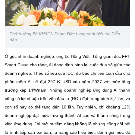
Thứ trưởng Bộ KH&CN Phạm Đức Long phát biểu tại Diễn
đàn.
Ở góc nhìn doanh nghiệp, ông Lê Hồng Việt, Tổng giám đốc FPT
Smart Cloud cho rằng, AI đang định hình lại cuộc đua số giữa các
doanh nghiệp. Theo số liệu của IDC, dự báo chi tiêu toàn cầu cho
phần mềm AI sẽ đạt 297 tỷ USD vào năm 2027 với mức tăng
trưởng kép 14%/năm. Những doanh nghiệp ứng dụng AI thành
công có lợi nhuận trên vốn đầu tư (ROI) đạt trung bình 3,7 lần, và
con số này có thể tăng đến 10 lần. Tuy nhiên, chỉ khoảng 12%
doanh nghiệp đạt mức trưởng thành AI cao và thành công trong
việc ứng dụng. "AI mở ra tiềm năng khổng lồ nhưng cũng đòi hỏi
lộ trình tiếp cận bài bản, từ nâng cao hiểu biết, đánh giá mức độ