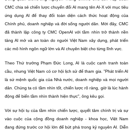
CMC chia sẻ chiến lược chuyển đổi AI mang tên AI-X với mục tiêu
ứng dụng AI để thay đổi toàn diện cách thức hoạt động của
Chính phủ, doanh nghiệp và đời sống người dân. Mới đây, CMC
đã thành lập công ty CMC OpenAI với tầm nhìn trở thành nền
tảng AI mở và an toàn do người Việt Nam xây dựng, phát triển
các mô hình ngôn ngữ lớn và AI chuyên biệt cho từng lĩnh vực.
Theo Thứ trưởng Phạm Đức Long, AI là cuộc cạnh tranh toàn
cầu, nhưng Việt Nam có cơ hội lịch sử để tham gia. "Phát triển AI
là sứ mệnh quốc gia của Nhà nước, doanh nghiệp và mọi người
dân. Chúng ta có tầm nhìn tốt, chiến lược rõ ràng, giờ là lúc hành
động để biến tầm nhìn thành hiện thực", ông kêu gọi.
Với sự hội tụ của tầm nhìn chiến lược, quyết tâm chính trị và sự
vào cuộc của cộng đồng doanh nghiệp - khoa học, Việt Nam
đang đứng trước cơ hội lớn để bứt phá trong kỷ nguyên AI. Diễn