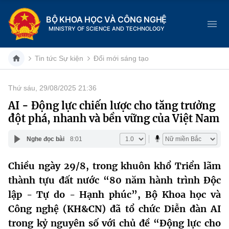
BỘ KHOA HỌC VÀ CÔNG NGHỆ
MINISTRY OF SCIENCE AND TECHNOLOGY
Tin tức Sự kiện
Đổi mới sáng tạo
Thứ sáu, 29/08/2025 21:36
Danh mục
AI - Động lực chiến lược cho tăng trưởng
đột phá, nhanh và bền vững của Việt Nam
Trang chủ
Nghe đọc bài
8:01
Giới thiệu
Chiều ngày 29/8, trong khuôn khổ Triển lãm
Chức năng nhiệm vụ
Tin tức sự kiện
thành tựu đất nước “80 năm hành trình Độc
Dịch vụ công
lập - Tự do - Hạnh phúc”, Bộ Khoa học và
Cơ cấu tổ chức
Khoa học và Công nghệ
Công nghệ (KH&CN) đã tổ chức Diễn đàn AI
Hệ thống văn bản
Lịch sử phát triển
Đổi mới sáng tạo
trong kỷ nguyên số với chủ đề “Động lực cho