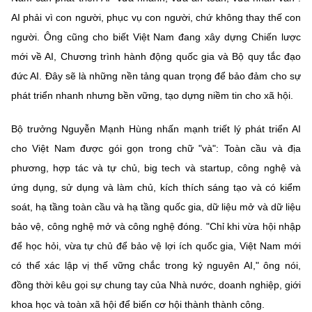
AI phải vì con người, phục vụ con người, chứ không thay thế con
người. Ông cũng cho biết Việt Nam đang xây dựng Chiến lược
mới về AI, Chương trình hành động quốc gia và Bộ quy tắc đạo
đức AI. Đây sẽ là những nền tảng quan trọng để bảo đảm cho sự
phát triển nhanh nhưng bền vững, tạo dựng niềm tin cho xã hội.
Bộ trưởng Nguyễn Mạnh Hùng nhấn mạnh triết lý phát triển AI
cho Việt Nam được gói gọn trong chữ "và": Toàn cầu và địa
phương, hợp tác và tự chủ, big tech và startup, công nghệ và
ứng dụng, sử dụng và làm chủ, kích thích sáng tạo và có kiểm
soát, hạ tầng toàn cầu và hạ tầng quốc gia, dữ liệu mở và dữ liệu
bảo vệ, công nghệ mở và công nghệ đóng. "Chỉ khi vừa hội nhập
để học hỏi, vừa tự chủ để bảo vệ lợi ích quốc gia, Việt Nam mới
có thể xác lập vị thế vững chắc trong kỷ nguyên AI," ông nói,
đồng thời kêu gọi sự chung tay của Nhà nước, doanh nghiệp, giới
khoa học và toàn xã hội để biến cơ hội thành thành công.