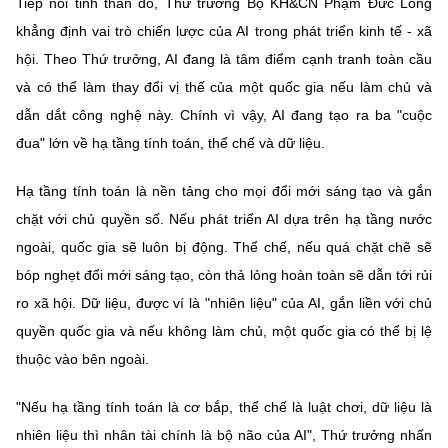
Tiếp nối tinh thần đó, Thứ trưởng Bộ KH&CN Phạm Đức Long
khẳng định vai trò chiến lược của AI trong phát triển kinh tế - xã
hội. Theo Thứ trưởng, AI đang là tâm điểm cạnh tranh toàn cầu
và có thể làm thay đổi vị thế của một quốc gia nếu làm chủ và
dẫn dắt công nghệ này. Chính vì vậy, AI đang tạo ra ba "cuộc
đua" lớn về hạ tầng tính toán, thể chế và dữ liệu.
Hạ tầng tính toán là nền tảng cho mọi đổi mới sáng tạo và gắn
chặt với chủ quyền số. Nếu phát triển AI dựa trên hạ tầng nước
ngoài, quốc gia sẽ luôn bị động. Thể chế, nếu quá chặt chẽ sẽ
bóp nghẹt đổi mới sáng tạo, còn thả lỏng hoàn toàn sẽ dẫn tới rủi
ro xã hội. Dữ liệu, được ví là "nhiên liệu" của AI, gắn liền với chủ
quyền quốc gia và nếu không làm chủ, một quốc gia có thể bị lệ
thuộc vào bên ngoài.
"Nếu hạ tầng tính toán là cơ bắp, thể chế là luật chơi, dữ liệu là
nhiên liệu thì nhân tài chính là bộ não của AI", Thứ trưởng nhấn