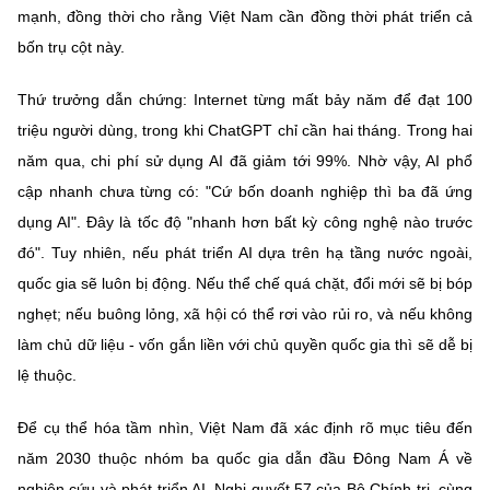
mạnh, đồng thời cho rằng Việt Nam cần đồng thời phát triển cả
bốn trụ cột này.
Thứ trưởng dẫn chứng: Internet từng mất bảy năm để đạt 100
triệu người dùng, trong khi ChatGPT chỉ cần hai tháng. Trong hai
năm qua, chi phí sử dụng AI đã giảm tới 99%. Nhờ vậy, AI phổ
cập nhanh chưa từng có: "Cứ bốn doanh nghiệp thì ba đã ứng
dụng AI". Đây là tốc độ "nhanh hơn bất kỳ công nghệ nào trước
đó". Tuy nhiên, nếu phát triển AI dựa trên hạ tầng nước ngoài,
quốc gia sẽ luôn bị động. Nếu thể chế quá chặt, đổi mới sẽ bị bóp
nghẹt; nếu buông lỏng, xã hội có thể rơi vào rủi ro, và nếu không
làm chủ dữ liệu - vốn gắn liền với chủ quyền quốc gia thì sẽ dễ bị
lệ thuộc.
Để cụ thể hóa tầm nhìn, Việt Nam đã xác định rõ mục tiêu đến
năm 2030 thuộc nhóm ba quốc gia dẫn đầu Đông Nam Á về
nghiên cứu và phát triển AI. Nghị quyết 57 của Bộ Chính trị, cùng