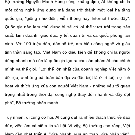
(Ghi rõ nguồn "https://mst.gov.vn" khi phát hành lại thông tin từ
Bộ trưởng Nguyễn Mạnh Hùng cũng khẳng định, AI không chỉ là
website này)
một công nghệ ứng dụng mà đang trở thành một loại hạ tầng
quốc gia, "giống như điện, viễn thông hay Internet trước đây".
Quốc gia nào làm chủ được AI sẽ có lợi thế vượt trội trong sản
xuất, kinh doanh, giáo dục, y tế, quản trị và cả quốc phòng, an
ninh. Với 100 triệu dân, dân số trẻ, am hiểu công nghệ và giàu
tinh thần sáng tạo, Việt Nam có điều kiện để không chỉ là người
dùng nhanh mà còn là quốc gia tạo ra các sản phẩm AI cho chính
mình và thế giới. "Lợi thế lớn nhất của doanh nghiệp Việt nằm ở
dữ liệu, ở những bài toán bản địa và đặc biệt là ở trí tuệ, sự linh
hoạt và thích ứng của con người Việt Nam - những yếu tố quan
trọng nhất trong thời đại công nghệ thay đổi nhanh và đầy đột
phá", Bộ trưởng nhấn mạnh.
Tuy nhiên, đi cùng cơ hội, AI cũng đặt ra nhiều thách thức về đạo
đức, việc làm và niềm tin xã hội. Vì vậy, Bộ trưởng cho rằng, Việt
Nam cần phát triển AI "vừa nhanh, vừa an toàn, vừa nhân văn".