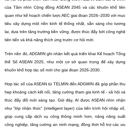
của
Tầm nhìn Cộng đồng ASEAN 2045
và các khuôn khổ liên
quan như kế hoạch chiến lược AEC giai đoạn 2026–2030 với mục
tiêu xây dựng
một nền kinh tế thống nhất, sẵn sàng cho tương
lai
, dựa trên tăng trưởng bền vững, được thúc đẩy bởi công nghệ
tiên tiến và khả năng thích ứng trước cơ hội mới.
Trên nền đó, ADGMIN ghi nhận kết quả triển khai
Kế hoạch Tổng
thể Số ASEAN 2025
, như một cơ sở quan trọng để xây dựng
khuôn khổ hợp tác số mới cho giai đoạn 2026-2030.
Hợp tác số của ASEAN từ TELMIN đến ADGMIN đã góp phần thu
hẹp khoảng cách kết nối, tăng cường tham gia kinh tế - xã hội và
thúc đẩy đổi mới sáng tạo. Giờ đây, AI được ASEAN nhìn nhận
như
“lớp nhận thức”
(intelligent layer) của tiến trình hội nhập số,
giúp cung cấp dịch vụ công thông minh hơn, nâng năng suất
công nghiệp, tăng cường an ninh mạng, đồng thời hỗ trợ các ưu