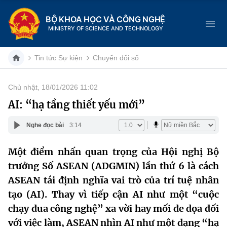
BỘ KHOA HỌC VÀ CÔNG NGHỆ
MINISTRY OF SCIENCE AND TECHNOLOGY
Tin tức Sự kiện
Chuyển đổi số
Chủ nhật, 18/01/2026 11:02
Danh mục
AI: “hạ tầng thiết yếu mới”
Trang chủ
Nghe đọc bài
3:14
Giới thiệu
Một điểm nhấn quan trọng của Hội nghị Bộ
trưởng Số ASEAN (ADGMIN) lần thứ 6 là cách
Chức năng nhiệm vụ
Tin tức sự kiện
ASEAN
tái định nghĩa vai trò của trí tuệ nhân
Dịch vụ công
Cơ cấu tổ chức
Khoa học và Công nghệ
tạo (AI)
. Thay vì tiếp cận AI như một “cuộc
chạy đua công nghệ” xa vời hay mối đe dọa đối
Hệ thống văn bản
Lịch sử phát triển
Đổi mới sáng tạo
với việc làm, ASEAN nhìn AI như
một dạng “hạ