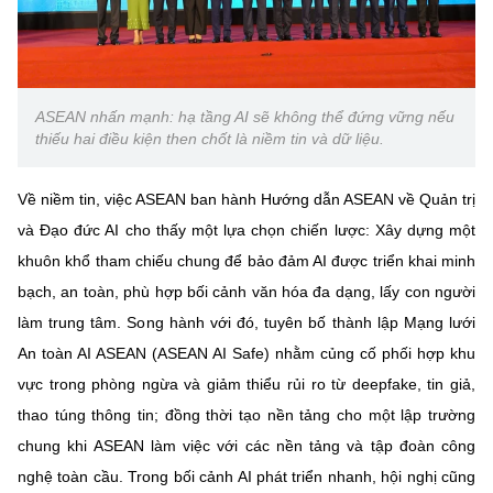
Chọn ngôn ngữ
Vietnamese
English
ASEAN nhấn mạnh: hạ tầng AI sẽ không thể đứng vững nếu
thiếu hai điều kiện then chốt là niềm tin và dữ liệu.
BỘ KHOA HỌC VÀ CÔNG NGHỆ
MINISTRY OF SCIENCE AND TECHNOLOGY
Về
niềm tin
, việc ASEAN ban hành
Hướng dẫn ASEAN về Quản trị
và Đạo đức AI
cho thấy một lựa chọn chiến lược: Xây dựng một
Điều khoản sử dụng
Theo dõi MST:
Góp ý
khuôn khổ tham chiếu chung
để bảo đảm AI được triển khai
minh
bạch, an toàn, phù hợp bối cảnh văn hóa đa dạng
, lấy con người
Cơ quan chủ quản: Bộ Khoa học và Công nghệ (MST)
làm trung tâm. Song hành với đó, tuyên bố thành lập
Mạng lưới
Chịu trách nhiệm nội dung: Nguyễn Thị Hải Hằng
Giám đốc Trung tâm Truyền thông Khoa học và Công nghệ.
An toàn AI ASEAN (ASEAN AI Safe)
nhằm củng cố phối hợp khu
Liên hệ
vực trong phòng ngừa và giảm thiểu rủi ro từ deepfake, tin giả,
Địa chỉ: Ban Biên tập Cổng TTĐT - 18 Nguyễn Du, TP. Hà Nội
thao túng thông tin; đồng thời tạo nền tảng cho một lập trường
Điện thoại: 024 3936 9506
chung khi ASEAN làm việc với các nền tảng và tập đoàn công
Email:
stc@mst.gov.vn
©2026 Bản quyền thuộc Bộ Khoa Học và Công Nghệ
nghệ toàn cầu. Trong bối cảnh AI phát triển nhanh, hội nghị cũng