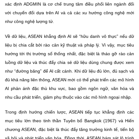
(Ghi rõ nguồn "https://mst.gov.vn" khi phát hành lại thông tin từ
xác định ADGMIN là
cơ chế trung tâm điều phối liên ngành
đối
website này)
với chuyển đổi dựa trên AI và cả các xu hướng công nghệ mới
như công nghệ lượng tử.
Về
dữ liệu
, ASEAN khẳng định AI sẽ “hữu danh vô thực” nếu dữ
liệu bị chia cắt bởi rào cản kỹ thuật và pháp lý. Vì vậy, mục tiêu
hướng tới
thị trường số thống nhất,
đặc biệt là tháo gỡ rào cản
luồng dữ liệu và thúc đẩy chia sẻ dữ liệu dùng chung được xem
như
“đường băng” để AI cất cánh
. Khi dữ liệu đủ lớn, đủ sạch và
đủ khả năng liên thông, ASEAN mới có thể phát triển các mô hình
AI phản ánh đặc thù khu vực, bao gồm ngôn ngữ, văn hóa và
nhu cầu phát triển, giảm phụ thuộc vào các mô hình ngoại nhập.
Trong định hướng chiến lược, ASEAN tiếp tục khẳng định các
mục tiêu lớn theo tinh thần Tuyên bố Bangkok (1967) và Hiến
chương ASEAN, đặc biệt là thúc đẩy tăng trưởng kinh tế, tiến bộ
xã hội và phát triển văn hóa. Đồng thời, ASEAN bám sát lộ trình