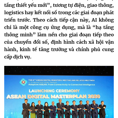
tầng thiết yếu mới”,
tương tự điện, giao thông,
MST IOFFICE
Văn bản QPPL
Sở Khoa học và Công nghệ
Chuyển đổi số
logistics hay kết nối số trong các giai đoạn phát
THỐNG KÊ
triển trước. Theo cách tiếp cận này, AI không
Văn bản chỉ đạo điều hành
Bưu chính, Viễn thông
chỉ là một công cụ ứng dụng, mà là
“hạ tầng
Multimedia
Khoa học và Công nghệ
Lấy ý kiến người dân về dự thảo VBQPPL
Sở hữu trí tuệ
thông minh”
làm nền cho giai đoạn tiếp theo
THƯ ĐIỆN TỬ
của chuyển đổi số, định hình cách xã hội vận
Đổi mới sáng tạo
Tiêu chuẩn, đo lường, chất lượng
hành, kinh tế tăng trưởng và chính phủ cung
Khác
cấp dịch vụ.
Chuyển đổi số
Năng lượng nguyên tử
Videos
Bưu chính, Viễn thông
Tin tổng hợp
Infographic
Sở hữu trí tuệ
Tin địa phương
Ảnh
Tiêu chuẩn, đo lường, chất lượng
Voice
Năng lượng nguyên tử
Nhiệm vụ trọng tâm