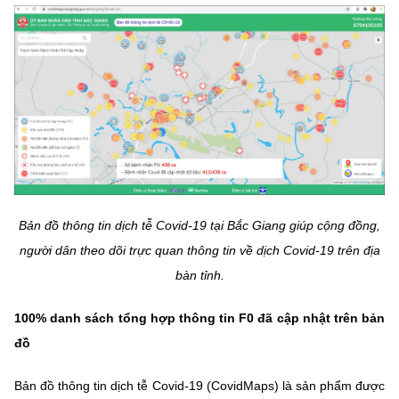
MST IOFFICE
Văn bản QPPL
Sở Khoa học và Công nghệ
Chuyển đổi số
THỐNG KÊ
Văn bản chỉ đạo điều hành
Bưu chính, Viễn thông
Multimedia
Khoa học và Công nghệ
Lấy ý kiến người dân về dự thảo VBQPPL
Sở hữu trí tuệ
THƯ ĐIỆN TỬ
Đổi mới sáng tạo
Tiêu chuẩn, đo lường, chất lượng
Khác
Chuyển đổi số
Năng lượng nguyên tử
Videos
Bản đồ thông tin dịch tễ Covid-19 tại Bắc Giang giúp cộng đồng,
Bưu chính, Viễn thông
Tin tổng hợp
người dân theo dõi trực quan thông tin về dịch Covid-19 trên địa
Infographic
bàn tỉnh.
Sở hữu trí tuệ
Tin địa phương
Ảnh
100% danh sách tổng hợp thông tin F0 đã cập nhật trên bản
Tiêu chuẩn, đo lường, chất lượng
Voice
đồ
Năng lượng nguyên tử
Nhiệm vụ trọng tâm
Bản đồ thông tin dịch tễ Covid-19 (CovidMaps) là sản phẩm được