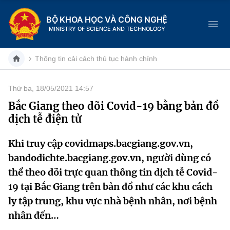
BỘ KHOA HỌC VÀ CÔNG NGHỆ
MINISTRY OF SCIENCE AND TECHNOLOGY
Thông tin cải cách thủ tục hành chính
Thứ ba, 18/05/2021 14:57
Danh mục
Bắc Giang theo dõi Covid-19 bằng bản đồ
dịch tễ điện tử
Trang chủ
Khi truy cập covidmaps.bacgiang.gov.vn,
Giới thiệu
bandodichte.bacgiang.gov.vn, người dùng có
Chức năng nhiệm vụ
Tin tức sự kiện
thể theo dõi trực quan thông tin dịch tễ Covid-
19 tại Bắc Giang trên bản đồ như các khu cách
Dịch vụ công
Cơ cấu tổ chức
Khoa học và Công nghệ
ly tập trung, khu vực nhà bệnh nhân, nơi bệnh
nhân đến…
Hệ thống văn bản
Lịch sử phát triển
Đổi mới sáng tạo