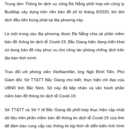
Chọn ngôn ngữ
Trung tâm Thông tin dịch vụ công Đà Nẵng phối hợp với công ty
BusMap xây dựng trên nền bản đồ số từ tháng 8/2020, khi đợt
Vietnamese
English
dịch đầu tiên bùng phát tại địa phương này.
Là một trong sáu địa phương được Đà Nẵng chia sẻ phần mềm
bản đồ thông tin dịch tễ Covid-19, Bắc Giang hiện đang triển khai
BỘ KHOA HỌC VÀ CÔNG NGHỆ
MINISTRY OF SCIENCE AND TECHNOLOGY
sử dụng bản đồ này phục vụ cho công tác phòng chống dịch trên
địa bàn tỉnh mình.
Điều khoản sử dụng
Theo dõi MST:
Góp ý
Trao đổi với phóng viên
VietNamNet
, ông Ngô Đình Tiến, Phó
Cơ quan chủ quản: Bộ Khoa học và Công nghệ (MST)
Giám đốc Sở TT&TT Bắc Giang cho biết, thực hiện chỉ đạo của
Chịu trách nhiệm nội dung: Nguyễn Thị Hải Hằng
UBND tỉnh Bắc Ninh, Sở này đã tiếp nhận và vận hành phần
Giám đốc Trung tâm Truyền thông Khoa học và Công nghệ.
mềm bản đồ thông tin dịch tễ Covid-19.
Liên hệ
Địa chỉ: Ban Biên tập Cổng TTĐT - 18 Nguyễn Du, TP. Hà Nội
Sở TT&TT và Sở Y tế Bắc Giang đã phối hợp thực hiện cập nhật
Điện thoại: 024 3936 9506
Email:
stc@mst.gov.vn
dữ liệu trên phần mềm bản đồ thông tin dịch tễ Covid-19 của tỉnh
©2026 Bản quyền thuộc Bộ Khoa Học và Công Nghệ
để đảm bảo cung cấp các thông tin kịp thời về diễn biến tình hình