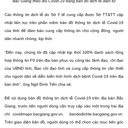
Bắc Giang theo dõi Covid-19 bằng bản đồ dịch tễ điện tử
Các thông tin dịch tễ do Sở Y tế cung cấp được Sở TT&TT cập
nhật liên tục trên phần mềm bản đồ thông tin dịch tễ Covid-19
của tỉnh để đảm bảo cung cấp thông tin cho cộng đồng, người
dân nhanh chóng, kịp thời.
“Đến nay, chúng tôi đã cập nhật kịp thời 100% danh sách tổng
hợp thông tin F0 trên địa bàn phục vụ công tác lãnh đạo, chỉ đạo
của UBND tỉnh, Ban chỉ đạo tỉnh và cung cấp thông tin cần thiết
cho người dân về diễn biến tình hình dịch bệnh Covid-19 trên địa
bàn tỉnh”, ông Ngô Đình Tiến chia sẻ.
Để sử dụng bản đồ thông tin dịch tễ Covid-19 trên địa bàn Bắc
Giang, trước tiên người dùng cần truy cập vào một trong hai địa
chỉ covidmaps.bacgiang.gov.vn, bandodichte.bacgiang.gov.vn.
Trên giao diện bản đồ, người dùng có thể chọn các mục bên góc