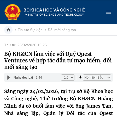
BỘ KHOA HỌC VÀ CÔNG NGHỆ
MINISTRY OF SCIENCE AND TECHNOLOGY
Tin tức Sự kiện
Đổi mới sáng tạo
Thứ tư, 25/02/2026 16:25
Danh mục
Bộ KH&CN làm việc với Quỹ Quest
Ventures về hợp tác đầu tư mạo hiểm, đổi
Trang chủ
mới sáng tạo
Giới thiệu
Nghe đọc bài
1:44
Chức năng nhiệm vụ
Tin tức sự kiện
Sáng ngày 24/02/2026, tại trụ sở Bộ Khoa học
và Công nghệ, Thứ trưởng Bộ KH&CN Hoàng
Dịch vụ công
Cơ cấu tổ chức
Khoa học và Công nghệ
Minh đã có buổi làm việc với ông James Tan,
Hệ thống văn bản
Lịch sử phát triển
Đổi mới sáng tạo
Nhà sáng lập, Quản lý Đối tác của Quest