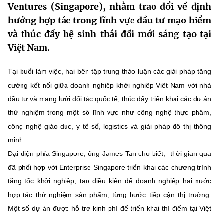
Ventures (Singapore), nhằm trao đổi về định
MST IOFFICE
Văn bản QPPL
Sở Khoa học và Công nghệ
Chuyển đổi số
hướng hợp tác trong lĩnh vực đầu tư mạo hiểm
và thúc đẩy hệ sinh thái đổi mới sáng tạo tại
THỐNG KÊ
Văn bản chỉ đạo điều hành
Bưu chính, Viễn thông
Việt Nam.
Multimedia
Khoa học và Công nghệ
Lấy ý kiến người dân về dự thảo VBQPPL
Sở hữu trí tuệ
Tại buổi làm việc, hai bên tập trung thảo luận các giải pháp tăng
THƯ ĐIỆN TỬ
Đổi mới sáng tạo
cường kết nối giữa doanh nghiệp khởi nghiệp Việt Nam với nhà
Tiêu chuẩn, đo lường, chất lượng
Khác
đầu tư và mạng lưới đối tác quốc tế; thúc đẩy triển khai các dự án
Chuyển đổi số
Năng lượng nguyên tử
thử nghiệm trong một số lĩnh vực như công nghệ thực phẩm,
Videos
công nghệ giáo dục, y tế số, logistics và giải pháp đô thị thông
Bưu chính, Viễn thông
Tin tổng hợp
Infographic
minh.
Sở hữu trí tuệ
Đại diện phía Singapore, ông James Tan
cho biết, thời gian qua
Tin địa phương
Ảnh
đã phối hợp với Enterprise Singapore triển khai các chương trình
Tiêu chuẩn, đo lường, chất lượng
Voice
tăng tốc khởi nghiệp, tạo điều kiện để doanh nghiệp hai nước
hợp tác thử nghiệm sản phẩm, từng bước tiếp cận thị trường.
Năng lượng nguyên tử
Nhiệm vụ trọng tâm
Một số dự án được hỗ trợ kinh phí để triển khai thí điểm tại Việt