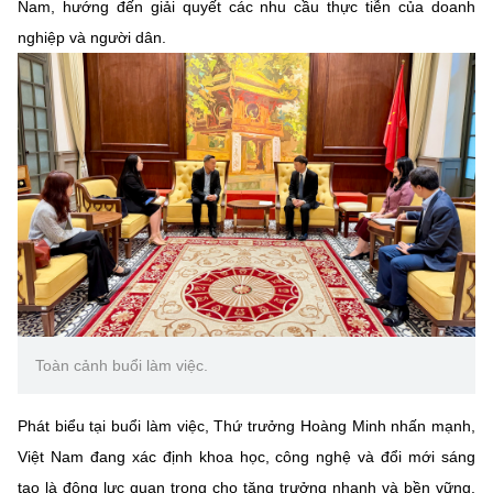
Nam, hướng đến giải quyết các nhu cầu thực tiễn của doanh
Chọn ngôn ngữ
nghiệp và người dân.
Vietnamese
English
BỘ KHOA HỌC VÀ CÔNG NGHỆ
MINISTRY OF SCIENCE AND TECHNOLOGY
Điều khoản sử dụng
Theo dõi MST:
Góp ý
Cơ quan chủ quản: Bộ Khoa học và Công nghệ (MST)
Chịu trách nhiệm nội dung: Nguyễn Thị Hải Hằng
Giám đốc Trung tâm Truyền thông Khoa học và Công nghệ.
Toàn cảnh buổi làm việc.
Liên hệ
Địa chỉ: Ban Biên tập Cổng TTĐT - 18 Nguyễn Du, TP. Hà Nội
Điện thoại: 024 3936 9506
Phát biểu tại buổi làm việc, Thứ trưởng Hoàng Minh nhấn mạnh,
Email:
stc@mst.gov.vn
Việt Nam đang xác định khoa học, công nghệ và đổi mới sáng
©2026 Bản quyền thuộc Bộ Khoa Học và Công Nghệ
tạo là động lực quan trọng cho tăng trưởng nhanh và bền vững.