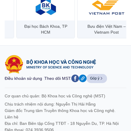
Đại học Bách Khoa, TP
Bưu điện Việt Nam –
Công
HCM
Vietnam Post
BỘ KHOA HỌC VÀ CÔNG NGHỆ
MINISTRY OF SCIENCE AND TECHNOLOGY
Điều khoản sử dụng
Theo dõi MST:
Góp ý
Cơ quan chủ quản: Bộ Khoa học và Công nghệ (MST)
Chịu trách nhiệm nội dung: Nguyễn Thị Hải Hằng
Giám đốc Trung tâm Truyền thông Khoa học và Công nghệ.
Liên hệ
Địa chỉ: Ban Biên tập Cổng TTĐT - 18 Nguyễn Du, TP. Hà Nội
Điện thoại: 024 3936 9506