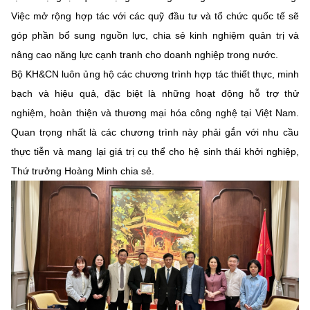
(Ghi rõ nguồn "https://mst.gov.vn" khi phát hành lại thông tin từ
Việc mở rộng hợp tác với các quỹ đầu tư và tổ chức quốc tế sẽ
website này)
góp phần bổ sung nguồn lực, chia sẻ kinh nghiệm quản trị và
nâng cao năng lực cạnh tranh cho doanh nghiệp trong nước.
Bộ KH&CN luôn ủng hộ các chương trình hợp tác thiết thực, minh
bạch và hiệu quả, đặc biệt là những hoạt động hỗ trợ thử
nghiệm, hoàn thiện và thương mại hóa công nghệ tại Việt Nam.
Quan trọng nhất là các chương trình này phải gắn với nhu cầu
thực tiễn và mang lại giá trị cụ thể cho hệ sinh thái khởi nghiệp,
Thứ trưởng Hoàng Minh chia sẻ.