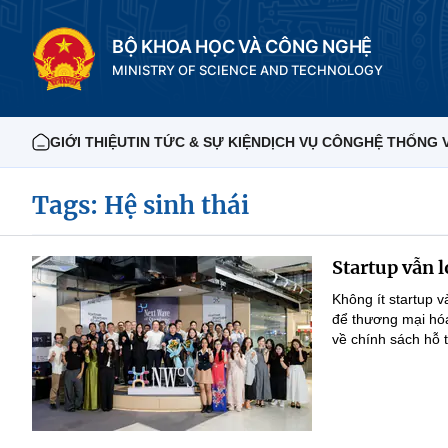
BỘ KHOA HỌC VÀ CÔNG NGHỆ
MINISTRY OF SCIENCE AND TECHNOLOGY
GIỚI THIỆU
TIN TỨC & SỰ KIỆN
DỊCH VỤ CÔNG
HỆ THỐNG 
Tags: Hệ sinh thái
Startup vẫn 
Không ít startup v
để thương mại hóa
về chính sách hỗ 