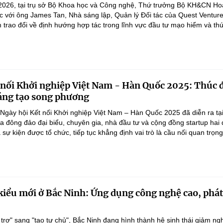
2026, tại trụ sở Bộ Khoa học và Công nghệ, Thứ trưởng Bộ KH&CN H
ệc với ông James Tan, Nhà sáng lập, Quản lý Đối tác của Quest Ventur
 trao đổi về định hướng hợp tác trong lĩnh vực đầu tư mạo hiểm và thú
 nối Khởi nghiệp Việt Nam - Hàn Quốc 2025: Thúc 
sáng tạo song phương
Ngày hội Kết nối Khởi nghiệp Việt Nam – Hàn Quốc 2025 đã diễn ra tại
a đông đảo đại biểu, chuyên gia, nhà đầu tư và cộng đồng startup hai 
sự kiện được tổ chức, tiếp tục khẳng định vai trò là cầu nối quan trọng
iểu mới ở Bắc Ninh: Ứng dụng công nghệ cao, phát
 trợ" sang "tạo tự chủ", Bắc Ninh đang hình thành hệ sinh thái giảm ng