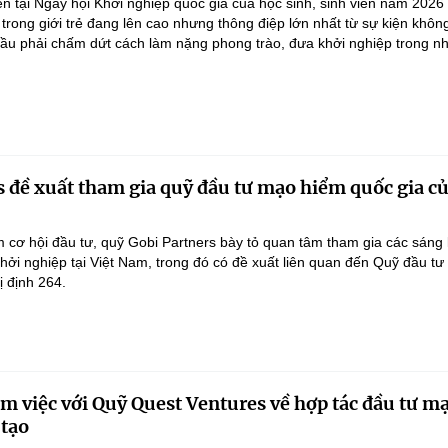
ện tại Ngày hội Khởi nghiệp quốc gia của học sinh, sinh viên năm 2026
 trong giới trẻ đang lên cao nhưng thông điệp lớn nhất từ sự kiện khô
ầu phải chấm dứt cách làm nặng phong trào, đưa khởi nghiệp trong nh
s đề xuất tham gia quỹ đầu tư mạo hiểm quốc gia củ
m cơ hội đầu tư, quỹ Gobi Partners bày tỏ quan tâm tham gia các sáng 
 khởi nghiệp tại Việt Nam, trong đó có đề xuất liên quan đến Quỹ đầu t
ị định 264.
 việc với Quỹ Quest Ventures về hợp tác đầu tư m
 tạo