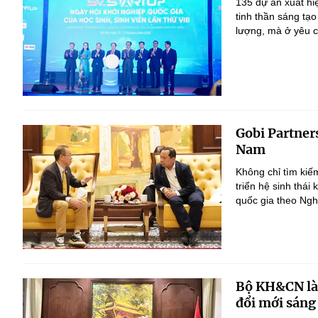
135 dự án xuất hi
tinh thần sáng tạo
lượng, mà ở yêu c
Gobi Partner
Nam
Không chỉ tìm kiế
triển hệ sinh thái
quốc gia theo Ngh
Bộ KH&CN làm
đổi mới sáng