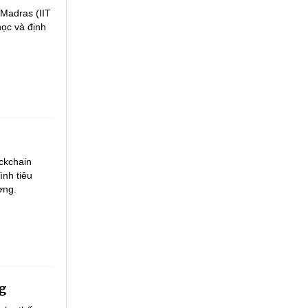
 Madras (IIT
học và định
ockchain
ình tiêu
ợng.
ng