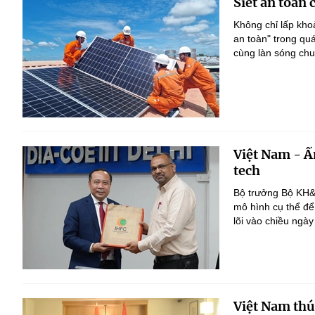
Siết an toàn 
Không chỉ lấp kho
an toàn" trong qu
cùng làn sóng chuy
Việt Nam - Ấ
tech
Bộ trưởng Bộ KH&C
mô hình cụ thể để 
lõi vào chiều ngày
Việt Nam thúc