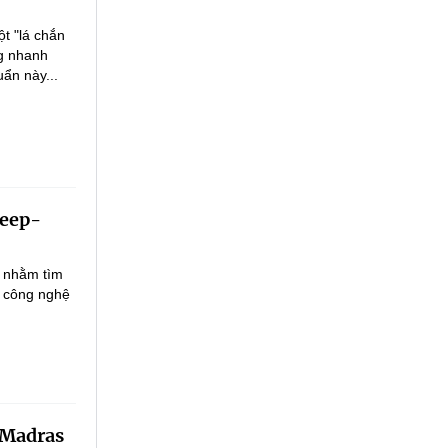
t "lá chắn
ng nhanh
uẩn này...
deep-
) nhằm tìm
ệp công nghệ
T Madras