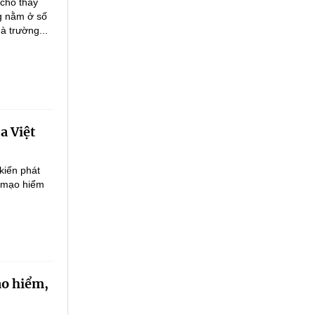
 cho thấy
ng nằm ở số
à trường...
a Việt
kiến phát
ư mạo hiểm
ạo hiểm,