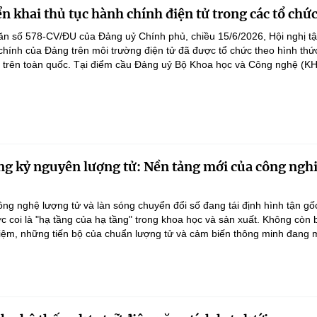
n khai thủ tục hành chính điện tử trong các tổ chứ
n số 578-CV/ĐU của Đảng uỷ Chính phủ, chiều 15/6/2026, Hội nghị tậ
chính của Đảng trên môi trường điện tử đã được tổ chức theo hình thức
n trên toàn quốc. Tại điểm cầu Đảng uỷ Bộ Khoa học và Công nghệ (KH
ng kỷ nguyên lượng tử: Nền tảng mới của công ngh
ng nghệ lượng tử và làn sóng chuyển đổi số đang tái định hình tận gốc
c coi là "hạ tầng của hạ tầng" trong khoa học và sản xuất. Không còn 
iệm, những tiến bộ của chuẩn lượng tử và cảm biến thông minh đang m