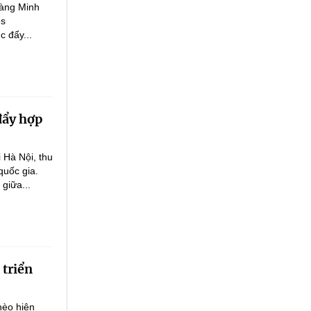
oàng Minh
es
c đẩy...
đẩy hợp
 Hà Nội, thu
quốc gia.
 giữa...
 triển
hèo hiện