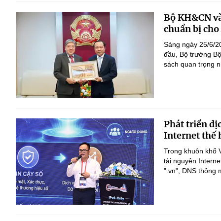
Bộ KH&CN và 
chuẩn bị ch
Sáng ngày 25/6/20
đầu, Bộ trưởng B
sách quan trọng n
Phát triển dị
Internet thế
Trong khuôn khổ V
tài nguyên Interne
".vn", DNS thông m