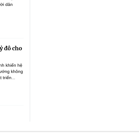
ười dân
tỷ đô cho
anh khiến hệ
 hướng không
triển...