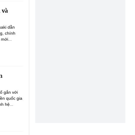
 và
saki dẫn
g, chính
mới...
n
ố gắn với
iền quốc gia
h hệ...