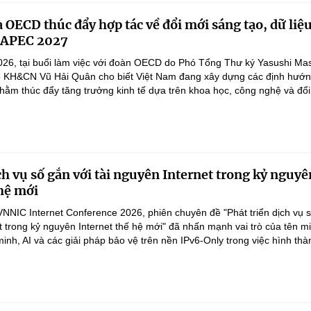
OECD thúc đẩy hợp tác về đổi mới sáng tạo, dữ liệu
o APEC 2027
26, tại buổi làm việc với đoàn OECD do Phó Tổng Thư ký Yasushi Ma
ộ KH&CN Vũ Hải Quân cho biết Việt Nam đang xây dựng các định hướn
hằm thúc đẩy tăng trưởng kinh tế dựa trên khoa học, công nghệ và đổi 
ch vụ số gắn với tài nguyên Internet trong kỷ nguyê
 hệ mới
NNIC Internet Conference 2026, phiên chuyên đề "Phát triển dịch vụ s
t trong kỷ nguyên Internet thế hệ mới" đã nhấn mạnh vai trò của tên m
inh, AI và các giải pháp bảo vệ trên nền IPv6-Only trong việc hình thàn