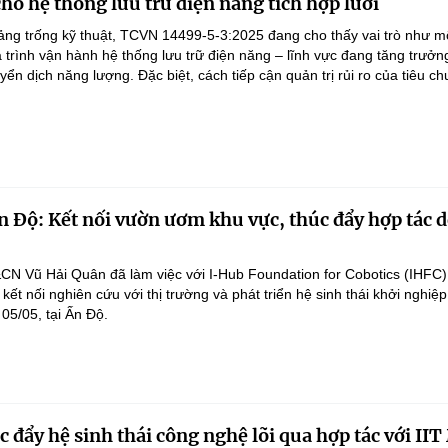
cho hệ thống lưu trữ điện năng tích hợp lưới
ảng trống kỹ thuật, TCVN 14499-5-3:2025 đang cho thấy vai trò như mộ
á trình vận hành hệ thống lưu trữ điện năng – lĩnh vực đang tăng trưở
ển dịch năng lượng. Đặc biệt, cách tiếp cận quản trị rủi ro của tiêu ch
n Độ: Kết nối vườn ươm khu vực, thúc đẩy hợp tác 
N Vũ Hải Quân đã làm việc với I-Hub Foundation for Cobotics (IHFC
kết nối nghiên cứu với thị trường và phát triển hệ sinh thái khởi nghi
 05/05, tại Ấn Độ.
 đẩy hệ sinh thái công nghệ lõi qua hợp tác với II