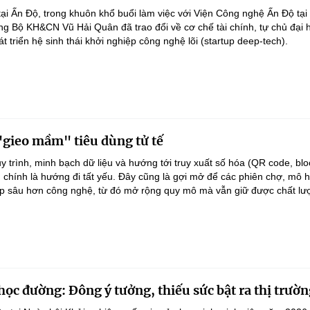
tại Ấn Độ, trong khuôn khổ buổi làm việc với Viện Công nghệ Ấn Độ tại
g Bộ KH&CN Vũ Hải Quân đã trao đổi về cơ chế tài chính, tự chủ đại 
 triển hệ sinh thái khởi nghiệp công nghệ lõi (startup deep-tech).
"gieo mầm" tiêu dùng tử tế
y trình, minh bạch dữ liệu và hướng tới truy xuất số hóa (QR code, bl
chính là hướng đi tất yếu. Đây cũng là gợi mở để các phiên chợ, mô h
ợp sâu hơn công nghệ, từ đó mở rộng quy mô mà vẫn giữ được chất lư
học đường: Đông ý tưởng, thiếu sức bật ra thị trườ