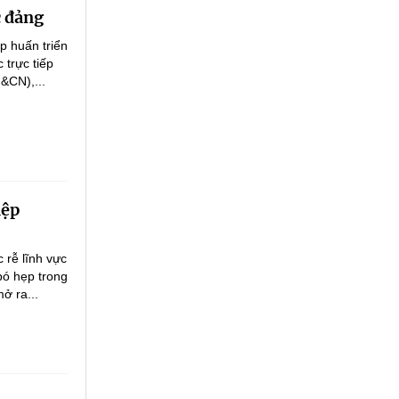
c đảng
p huấn triển
 trực tiếp
&CN),...
iệp
 rễ lĩnh vực
bó hẹp trong
ở ra...