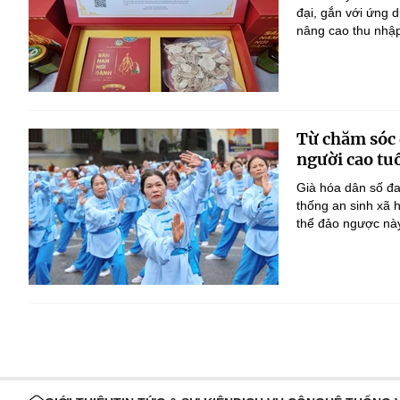
đại, gắn với ứng 
nâng cao thu nhập
Từ chăm sóc đ
người cao tu
Già hóa dân số đan
thống an sinh xã h
thể đảo ngược này