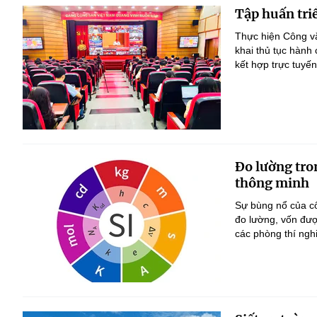
Tập huấn triể
Thực hiện Công vă
khai thủ tục hành 
kết hợp trực tuyế
Đo lường tro
thông minh
Sự bùng nổ của cô
đo lường, vốn đượ
các phòng thí ngh