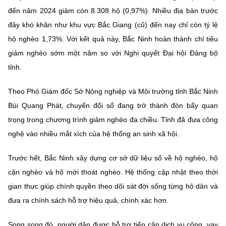
Chọn ngôn ngữ
đến năm 2024 giảm còn 8.308 hộ (0,97%). Nhiều địa bàn trước
đây khó khăn như khu vực Bắc Giang (cũ) đến nay chỉ còn tỷ lệ
Vietnamese
English
hộ nghèo 1,73%. Với kết quả này, Bắc Ninh hoàn thành chỉ tiêu
giảm nghèo sớm một năm so với Nghị quyết Đại hội Đảng bộ
tỉnh.
BỘ KHOA HỌC VÀ CÔNG NGHỆ
MINISTRY OF SCIENCE AND TECHNOLOGY
Theo Phó Giám đốc Sở Nông nghiệp và Môi trường tỉnh Bắc Ninh
Bùi Quang Phát, chuyển đổi số đang trở thành đòn bẩy quan
Điều khoản sử dụng
Theo dõi MST:
Góp ý
trọng trong chương trình giảm nghèo đa chiều. Tỉnh đã đưa công
nghệ vào nhiều mắt xích của hệ thống an sinh xã hội.
Cơ quan chủ quản: Bộ Khoa học và Công nghệ (MST)
Chịu trách nhiệm nội dung: Nguyễn Thị Hải Hằng
Trước hết, Bắc Ninh xây dựng cơ sở dữ liệu số về hộ nghèo, hộ
Giám đốc Trung tâm Truyền thông Khoa học và Công nghệ.
cận nghèo và hộ mới thoát nghèo. Hệ thống cập nhật theo thời
Liên hệ
Địa chỉ: Ban Biên tập Cổng TTĐT - 18 Nguyễn Du, TP. Hà Nội
gian thực giúp chính quyền theo dõi sát đời sống từng hộ dân và
Điện thoại: 024 3936 9506
đưa ra chính sách hỗ trợ hiệu quả, chính xác hơn.
Email:
stc@mst.gov.vn
©2026 Bản quyền thuộc Bộ Khoa Học và Công Nghệ
Song song đó, người dân được hỗ trợ tiếp cận dịch vụ công, vay