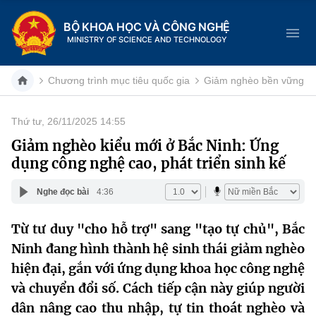
BỘ KHOA HỌC VÀ CÔNG NGHỆ
MINISTRY OF SCIENCE AND TECHNOLOGY
Chương trình mục tiêu quốc gia
Giảm nghèo bền vững
Thứ tư, 26/11/2025 14:55
Danh mục
Giảm nghèo kiểu mới ở Bắc Ninh: Ứng
dụng công nghệ cao, phát triển sinh kế
Trang chủ
Nghe đọc bài
4:36
Giới thiệu
Từ tư duy "cho hỗ trợ" sang "tạo tự chủ", Bắc
Chức năng nhiệm vụ
Tin tức sự kiện
Ninh đang hình thành hệ sinh thái giảm nghèo
Dịch vụ công
hiện đại, gắn với ứng dụng khoa học công nghệ
Cơ cấu tổ chức
Khoa học và Công nghệ
và chuyển đổi số. Cách tiếp cận này giúp người
Hệ thống văn bản
Lịch sử phát triển
Đổi mới sáng tạo
dân nâng cao thu nhập, tự tin thoát nghèo và