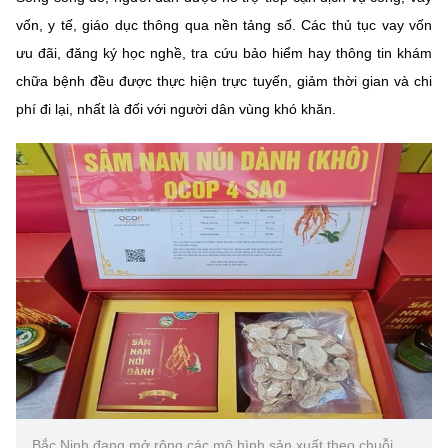
(Ghi rõ nguồn "https://mst.gov.vn" khi phát hành lại thông tin từ
vốn, y tế, giáo dục thông qua nền tảng số. Các thủ tục vay vốn
website này)
ưu đãi, đăng ký học nghề, tra cứu bảo hiểm hay thông tin khám
chữa bệnh đều được thực hiện trực tuyến, giảm thời gian và chi
phí đi lại, nhất là đối với người dân vùng khó khăn.
Bắc Ninh đang mở rộng các mô hình sản xuất theo chuỗi,