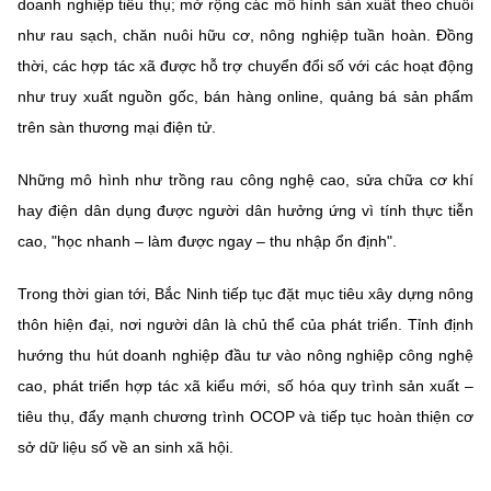
doanh nghiệp tiêu thụ; mở rộng các mô hình sản xuất theo chuỗi
như rau sạch, chăn nuôi hữu cơ, nông nghiệp tuần hoàn. Đồng
thời, các hợp tác xã được hỗ trợ chuyển đổi số với các hoạt động
như truy xuất nguồn gốc, bán hàng online, quảng bá sản phẩm
trên sàn thương mại điện tử.
Những mô hình như trồng rau công nghệ cao, sửa chữa cơ khí
hay điện dân dụng được người dân hưởng ứng vì tính thực tiễn
cao, "học nhanh – làm được ngay – thu nhập ổn định".
Trong thời gian tới, Bắc Ninh tiếp tục đặt mục tiêu xây dựng nông
thôn hiện đại, nơi người dân là chủ thể của phát triển. Tỉnh định
hướng thu hút doanh nghiệp đầu tư vào nông nghiệp công nghệ
cao, phát triển hợp tác xã kiểu mới, số hóa quy trình sản xuất –
tiêu thụ, đẩy mạnh chương trình OCOP và tiếp tục hoàn thiện cơ
sở dữ liệu số về an sinh xã hội.