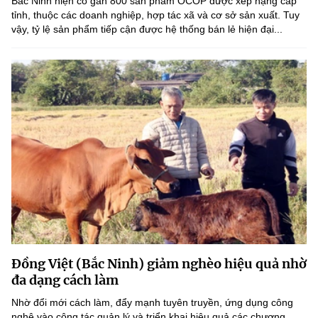
Bắc Ninh hiện có gần 800 sản phẩm OCOP được xếp hạng cấp
tỉnh, thuộc các doanh nghiệp, hợp tác xã và cơ sở sản xuất. Tuy
vậy, tỷ lệ sản phẩm tiếp cận được hệ thống bán lẻ hiện đại...
Đồng Việt (Bắc Ninh) giảm nghèo hiệu quả nhờ
đa dạng cách làm
Nhờ đổi mới cách làm, đẩy mạnh tuyên truyền, ứng dụng công
nghệ vào công tác quản lý và triển khai hiệu quả các chương