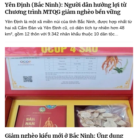
Yên Định (Bắc Ninh): Người dân hưởng lợi từ
MST IOFFICE
Văn bản QPPL
Sở Khoa học và Công nghệ
Chuyển đổi số
Chương trình MTQG giảm nghèo bền vững
THỐNG KÊ
Yên Định là một xã miền núi của tỉnh Bắc Ninh, được hợp nhất từ
Văn bản chỉ đạo điều hành
Bưu chính, Viễn thông
hai xã Cẩm Đàn và Yên Định cũ, có diện tích tự nhiên hơn 48
km², gồm 12 thôn với 9.342 nhân khẩu thuộc 10 dân tộc...
Multimedia
Khoa học và Công nghệ
Lấy ý kiến người dân về dự thảo VBQPPL
Sở hữu trí tuệ
THƯ ĐIỆN TỬ
Đổi mới sáng tạo
Tiêu chuẩn, đo lường, chất lượng
Khác
Chuyển đổi số
Năng lượng nguyên tử
Videos
Bưu chính, Viễn thông
Tin tổng hợp
Infographic
Sở hữu trí tuệ
Tin địa phương
Ảnh
Tiêu chuẩn, đo lường, chất lượng
Voice
Năng lượng nguyên tử
Nhiệm vụ trọng tâm
Giảm nghèo kiểu mới ở Bắc Ninh: Ứng dụng