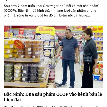
(Ghi rõ nguồn "https://mst.gov.vn" khi phát hành lại thông tin từ
Sau hơn 7 năm triển khai Chương trình "Mỗi xã một sản phẩm"
website này)
(OCOP), Bắc Ninh đã hình thành mạng lưới sản phẩm phong
phú, trải rộng từ vùng quê tới đô thị. Điểm nổi bật trong...
Bắc Ninh: Đưa sản phẩm OCOP vào kênh bán lẻ
hiện đại