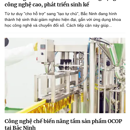
Chọn ngôn ngữ
công nghệ cao, phát triển sinh kế
Từ tư duy "cho hỗ trợ" sang "tạo tự chủ", Bắc Ninh đang hình
Vietnamese
English
thành hệ sinh thái giảm nghèo hiện đại, gắn với ứng dụng khoa
học công nghệ và chuyển đổi số. Cách tiếp cận này giúp...
BỘ KHOA HỌC VÀ CÔNG NGHỆ
MINISTRY OF SCIENCE AND TECHNOLOGY
Điều khoản sử dụng
Theo dõi MST:
Góp ý
Cơ quan chủ quản: Bộ Khoa học và Công nghệ (MST)
Chịu trách nhiệm nội dung: Nguyễn Thị Hải Hằng
Giám đốc Trung tâm Truyền thông Khoa học và Công nghệ.
Liên hệ
Địa chỉ: Ban Biên tập Cổng TTĐT - 18 Nguyễn Du, TP. Hà Nội
Điện thoại: 024 3936 9506
Email:
stc@mst.gov.vn
Công nghệ chế biến nâng tầm sản phẩm OCOP
©2026 Bản quyền thuộc Bộ Khoa Học và Công Nghệ
tại Bắc Ninh