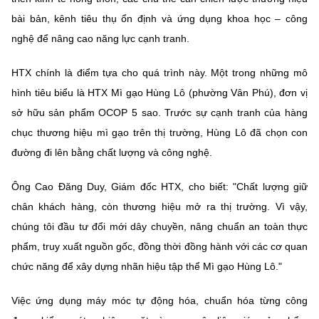
Chọn ngôn ngữ
bài bản
, kênh tiêu thụ ổn định và ứng dụng khoa học – công
Vietnamese
English
nghệ để nâng cao năng lực cạnh tranh.
HTX chính là điểm tựa cho quá trình này. Một trong những mô
hình tiêu biểu là
HTX Mì gạo Hùng Lô (phường Vân Phú),
đơn vị
BỘ KHOA HỌC VÀ CÔNG NGHỆ
sở hữu sản phẩm
OCOP 5 sao
. Trước sự cạnh tranh của hàng
MINISTRY OF SCIENCE AND TECHNOLOGY
chục thương hiệu mì gạo trên thị trường, Hùng Lô đã chọn con
Điều khoản sử dụng
Theo dõi MST:
Góp ý
đường đi lên bằng
chất lượng và công nghệ
.
Ông Cao Đăng Duy, Giám đốc HTX, cho biết:
"Chất lượng giữ
Cơ quan chủ quản: Bộ Khoa học và Công nghệ (MST)
chân khách hàng, còn thương hiệu mở ra thị trường. Vì vậy,
Chịu trách nhiệm nội dung: Nguyễn Thị Hải Hằng
chúng tôi đầu tư đổi mới dây chuyền, nâng chuẩn an toàn thực
Giám đốc Trung tâm Truyền thông Khoa học và Công nghệ.
Liên hệ
phẩm, truy xuất nguồn gốc, đồng thời đồng hành với các cơ quan
Địa chỉ: Ban Biên tập Cổng TTĐT - 18 Nguyễn Du, TP. Hà Nội
chức năng để xây dựng nhãn hiệu tập thể Mì gạo Hùng Lô."
Điện thoại: 024 3936 9506
Email:
stc@mst.gov.vn
Việc ứng dụng máy móc tự động hóa, chuẩn hóa từng công
©2026 Bản quyền thuộc Bộ Khoa Học và Công Nghệ