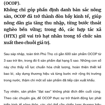
(OCOP).
MST IOFFICE
Văn bản QPPL
Sở Khoa học và Công nghệ
Chuyển đổi số
Không chỉ góp phần định danh bản sắc nông
sản, OCOP đã trở thành
đòn bẩy kinh tế
, giúp
THỐNG KÊ
Văn bản chỉ đạo điều hành
Bưu chính, Viễn thông
nông dân gia tăng thu nhập, từng bước thoát
Multimedia
Khoa học và Công nghệ
Lấy ý kiến người dân về dự thảo VBQPPL
nghèo bền vững; trong đó, các hợp tác xã
Sở hữu trí tuệ
(HTX) giữ vai trò hạt nhân trong tổ chức sản
THƯ ĐIỆN TỬ
Đổi mới sáng tạo
Tiêu chuẩn, đo lường, chất lượng
xuất theo chuỗi giá trị.
Khác
Chuyển đổi số
Năng lượng nguyên tử
Sau sáp nhập, toàn tỉnh Phú Thọ có gần
600 sản phẩm OCOP từ
Videos
3 sao trở lên
, trong đó
6 sản phẩm đạt hạng 5 sao
. Những con số
Bưu chính, Viễn thông
Tin tổng hợp
Infographic
này cho thấy nỗ lực chuẩn hóa chất lượng, hoàn thiện thiết kế
Sở hữu trí tuệ
bao bì, xây dựng thương hiệu và từng bước mở rộng thị trường
Tin địa phương
Ảnh
trong nước, thậm chí một số sản phẩm đã tiếp cận xuất khẩu.
Tiêu chuẩn, đo lường, chất lượng
Voice
Tuy nhiên, sản phẩm "đạt sao" không phải đích đến cuối cùng.
Năng lượng nguyên tử
Nhiệm vụ trọng tâm
Theo các chuyên gia, để OCOP thực sự trở thành động lực phát
triển kinh tế nông thôn, các chủ thể cần
chiến lược thương hiệu