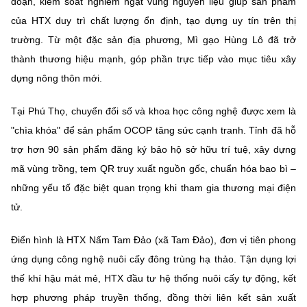
đoạn, kiểm soát nghiêm ngặt vùng nguyên liệu giúp sản phẩm
(Ghi rõ nguồn "https://mst.gov.vn" khi phát hành lại thông tin từ
website này)
của HTX duy trì chất lượng ổn định, tạo dựng uy tín trên thị
trường. Từ một đặc sản địa phương, Mì gạo Hùng Lô đã trở
thành thương hiệu mạnh, góp phần trực tiếp vào mục tiêu xây
dựng nông thôn mới.
Tại Phú Thọ, chuyển đổi số và khoa học công nghệ được xem là
"chìa khóa" để sản phẩm OCOP tăng sức cạnh tranh. Tỉnh đã hỗ
trợ hơn
90 sản phẩm
đăng ký bảo hộ sở hữu trí tuệ, xây dựng
mã vùng trồng, tem QR truy xuất nguồn gốc, chuẩn hóa bao bì –
những yếu tố đặc biệt quan trọng khi tham gia thương mại điện
tử.
Điển hình là
HTX Nấm Tam Đảo (xã Tam Đảo)
, đơn vị tiên phong
ứng dụng công nghệ nuôi cấy đông trùng hạ thảo. Tận dụng lợi
thế khí hậu mát mẻ, HTX đầu tư hệ thống nuôi cấy tự động, kết
hợp phương pháp truyền thống, đồng thời liên kết sản xuất