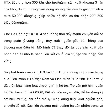
HTX tiêu thụ hơn
300 tấn chè tươi/năm
, sản xuất khoảng
3 tấn
chè khô
; dù thị trường biến động nhưng vẫn duy trì giá ổn định ở
mức 50.000 đồng/kg, giúp nhiều hộ dân có thu nhập
200–300
triệu đồng/năm
.
Chè Đá Hen đạt
OCOP 4 sao
, đồng thời đẩy mạnh chuyển đổi số
trong quản lý vùng trồng, truy xuất nguồn gốc, bán hàng qua
thương mại điện tử. Mô hình đã thay đổi tư duy sản xuất của
nông dân từ nhỏ lẻ sang liên kết chuỗi giá trị, tạo thu nhập bền
vững.
Sự phát triển của các HTX tại Phú Thọ có đóng góp quan trọng
của Liên minh HTX Việt Nam và Liên minh HTX tỉnh. Hai đơn vị
đã triển khai hàng loạt chương trình hỗ trợ: Tư vấn mô hình quản
trị, đào tạo chủ thể OCOP; Kết nối vốn vay ưu đãi; Hỗ trợ đăng ký
sở hữu trí tuệ, chỉ dẫn địa lý; Ứng dụng truy xuất nguồn gốc,
chuyển đổi số; Xúc tiến thương mại, quảng bá sản phẩm trong và