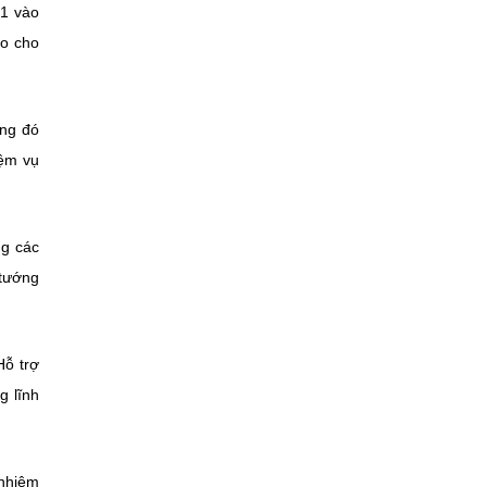
21 vào
ao cho
ong đó
iệm vụ
ng các
 tướng
Hỗ trợ
g lĩnh
 nhiệm