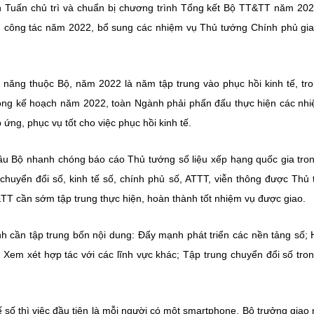
 Tuấn chủ trì và chuẩn bị chương trình Tổng kết Bộ TT&TT năm 20
ch công tác năm 2022, bổ sung các nhiệm vụ Thủ tướng Chính phủ gi
 năng thuộc Bộ, năm 2022 là năm tập trung vào phục hồi kinh tế, tr
trong kế hoạch năm 2022, toàn Ngành phải phấn đấu thực hiện các nh
ng, phục vụ tốt cho việc phục hồi kinh tế.
ầu Bộ nhanh chóng báo cáo Thủ tướng số liệu xếp hạng quốc gia tro
chuyển đổi số, kinh tế số, chính phủ số, ATTT, viễn thông được Thủ
&TT cần sớm tập trung thực hiện, hoàn thành tốt nhiệm vụ được giao.
nh cần tập trung bốn nội dung: Đẩy mạnh phát triển các nền tảng số; 
Xem xét hợp tác với các lĩnh vực khác; Tập trung chuyển đổi số tron
ế số thì việc đầu tiên là mỗi người có một smartphone. Bộ trưởng giao