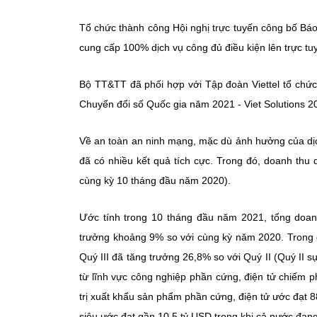
Tổ chức thành công Hội nghị trực tuyến công bố Báo
cung cấp 100% dịch vụ công đủ điều kiện lên trực t
Bộ TT&TT đã phối hợp với Tập đoàn Viettel tổ chức 
Chuyển đổi số Quốc gia năm 2021 - Viet Solutions 2
Về an toàn an ninh mạng, mặc dù ảnh hưởng của dịc
đã có nhiều kết quả tích cực. Trong đó, doanh thu
cùng kỳ 10 tháng đầu năm 2020).
Ước tính trong 10 tháng đầu năm 2021, tổng doanh
trưởng khoảng 9% so với cùng kỳ năm 2020. Trong 
Quý III đã tăng trưởng 26,8% so với Quý II (Quý II 
từ lĩnh vực công nghiệp phần cứng, điện tử chiếm p
trị xuất khẩu sản phẩm phần cứng, điện tử ước đạt 88
siêu ước đạt gần 10,5 tỷ USD trong khi cả nước đang