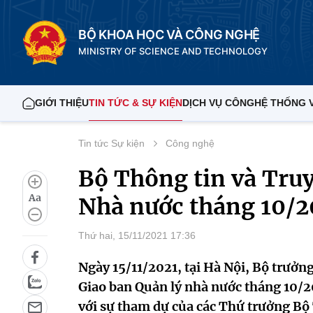
BỘ KHOA HỌC VÀ CÔNG NGHỆ
MINISTRY OF SCIENCE AND TECHNOLOGY
GIỚI THIỆU
TIN TỨC & SỰ KIỆN
DỊCH VỤ CÔNG
HỆ THỐNG 
Tin tức Sự kiện
Công nghệ
Bộ Thông tin và Truy
Aa
Nhà nước tháng 10/2
Thứ hai, 15/11/2021 17:36
Ngày 15/11/2021, tại Hà Nội, Bộ trư
Giao ban Quản lý nhà nước tháng 10/20
với sự tham dự của các Thứ trưởng Bộ