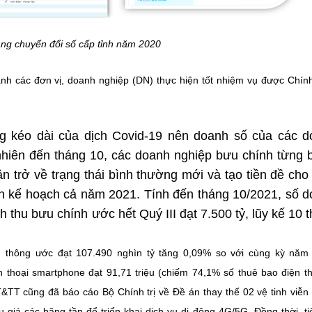
ng chuyển đổi số cấp tỉnh năm 2020
nh các đơn vị, doanh nghiệp (DN) thực hiện tốt nhiệm vụ được Chín
g kéo dài của dịch Covid-19 nên doanh số của các d
 nhiên đến tháng 10, các doanh nghiệp bưu chính từng
n trở về trạng thái bình thường mới và tạo tiền đề cho
nh kế hoạch cả năm 2021. Tính đến tháng 10/2021, số 
thu bưu chính ước hết Quý III đạt 7.500 tỷ, lũy kế 10 
n thông ước đạt 107.490 nghìn tỷ tăng 0,09% so với cùng kỳ năm
 thoại smartphone đạt 91,71 triệu (chiếm 74,1% số thuê bao điện th
&TT cũng đã báo cáo Bộ Chính trị về Đề án thay thế 02 vệ tinh viễn
á các băng tần để triển khai dịch vụ di động 4G/5G. Đồng thời, ti