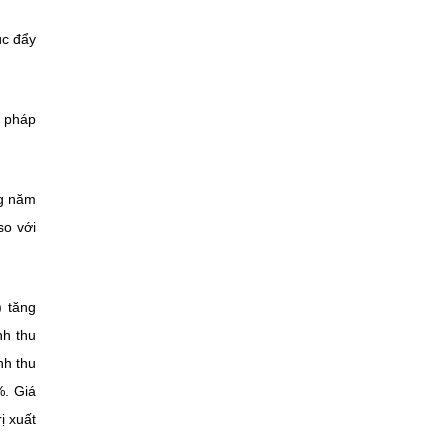
úc đẩy
i pháp
ng năm
so với
) tăng
nh thu
nh thu
%. Giá
ị xuất