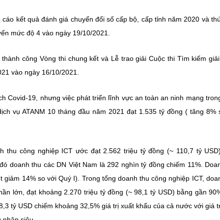
 cáo kết quả đánh giá chuyển đổi số cấp bộ, cấp tỉnh năm 2020 và th
uyến mức độ 4 vào ngày 19/10/2021.
thành công Vòng thi chung kết và Lễ trao giải Cuộc thi Tìm kiếm giả
021 vào ngày 16/10/2021.
h Covid-19, nhưng việc phát triển lĩnh vực an toàn an ninh mạng tro
 dịch vụ ATANM 10 tháng đầu năm 2021 đạt 1.535 tỷ đồng ( tăng 8% 
 thu công nghiệp ICT ước đạt 2.562 triệu tỷ đồng (~ 110,7 tỷ USD
đó doanh thu các DN Việt Nam là 292 nghìn tỷ đồng chiếm 11%. Doa
sụt giảm 14% so với Quý I). Trong tổng doanh thu công nghiệp ICT, doa
hần lớn, đạt khoảng 2.270 triệu tỷ đồng (~ 98,1 tỷ USD) bằng gần 90
,3 tỷ USD chiếm khoảng 32,5% giá trị xuất khẩu của cả nước với giá tr
 nhập siêu.