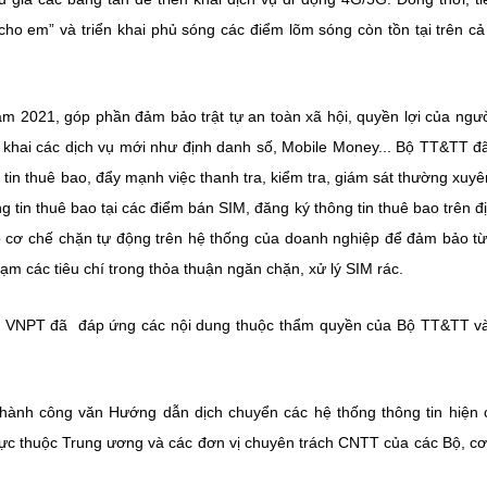
 cho em” và triển khai phủ sóng các điểm lõm sóng còn tồn tại trên c
 năm 2021, góp phần đảm bảo trật tự an toàn xã hội, quyền lợi của ngư
n khai các dịch vụ mới như định danh số, Mobile Money... Bộ TT&TT đã
 tin thuê bao, đẩy mạnh việc thanh tra, kiểm tra, giám sát thường xuyên
g tin thuê bao tại các điểm bán SIM, đăng ký thông tin thuê bao trên đ
áp cơ chế chặn tự động trên hệ thống của doanh nghiệp để đảm bảo t
hạm các tiêu chí trong thỏa thuận ngăn chặn, xử lý SIM rác.
 và VNPT đã đáp ứng các nội dung thuộc thẩm quyền của Bộ TT&TT v
ành công văn Hướng dẫn dịch chuyển các hệ thống thông tin hiện 
trực thuộc Trung ương và các đơn vị chuyên trách CNTT của các Bộ, c