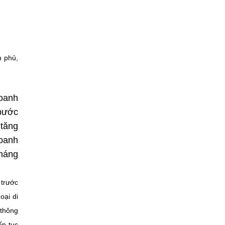
h phủ,
oanh
 bước
 tăng
doanh
tháng
 trước
oại di
 thông
ếp tục