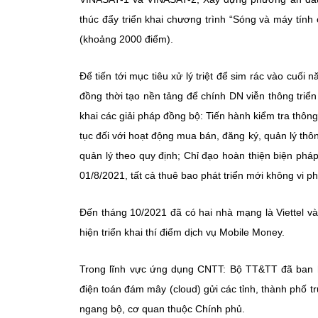
thúc đẩy triển khai chương trình “Sóng và máy tính
(khoảng 2000 điểm).
Để tiến tới mục tiêu xử lý triệt để sim rác vào cuối
đồng thời tạo nền tảng để chính DN viễn thông triể
khai các giải pháp đồng bộ: Tiến hành kiểm tra thông
tục đối với hoạt động mua bán, đăng ký, quản lý thôn
quản lý theo quy định; Chỉ đạo hoàn thiện biện ph
01/8/2021, tất cả thuê bao phát triển mới không vi p
Đến tháng 10/2021 đã có hai nhà mạng là Viettel
hiện triển khai thí điểm dịch vụ Mobile Money.
Trong lĩnh vực ứng dụng CNTT: Bộ TT&TT đã ban h
điện toán đám mây (cloud) gửi các tỉnh, thành phố 
ngang bộ, cơ quan thuộc Chính phủ.