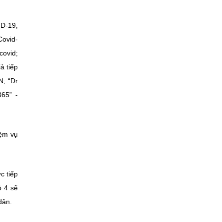
ID-19,
Covid-
covid;
ả tiếp
N; “Dr
65” -
iệm vụ
c tiếp
ộ 4 sẽ
dân.