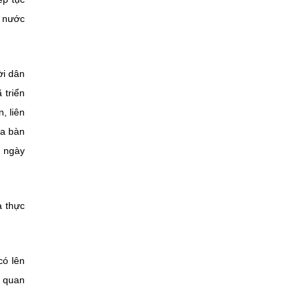
ả nước
ời dân
 triển
, liên
ịa bàn
ừ ngày
à thực
có lên
ơ quan