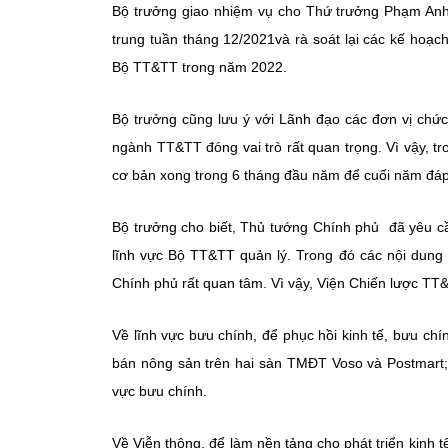
Bộ trưởng giao nhiệm vụ cho Thứ trưởng Phạm Anh
trung tuần tháng 12/2021và rà soát lại các kế hoạ
Bộ TT&TT trong năm 2022.
Bộ trưởng cũng lưu ý với Lãnh đạo các đơn vị chức
ngành TT&TT đóng vai trò rất quan trọng. Vì vậy, 
cơ bản xong trong 6 tháng đầu năm để cuối năm đáp ứ
Bộ trưởng cho biết, Thủ tướng Chính phủ đã yêu c
lĩnh vực Bộ TT&TT quản lý. Trong đó các nội dung 
Chính phủ rất quan tâm. Vì vậy, Viện Chiến lược TT
Về lĩnh vực bưu chính, để phục hồi kinh tế, bưu chí
bán nông sản trên hai sàn TMĐT Voso và Postmart; 
vực bưu chính.
Về Viễn thông, để làm nền tảng cho phát triển kinh t