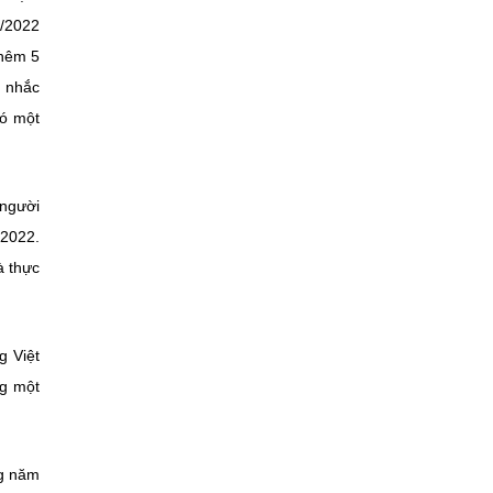
6/2022
thêm 5
g nhắc
có một
 người
 2022.
à thực
g Việt
ng một
ng năm