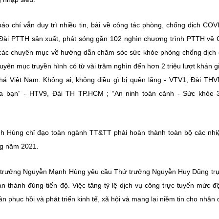
báo chí vẫn duy trì nhiều tin, bài về công tác phòng, chống dịch COV
c Đài PTTH sản xuất, phát sóng gần 102 nghìn chương trình PTTH về 
rì các chuyên mục về hướng dẫn chăm sóc sức khỏe phòng chống dịch 
yên mục truyền hình có từ vài trăm nghìn đến hơn 2 triệu lượt khán gi
á Việt Nam: Không ai, không điều gì bị quên lãng - VTV1, Đài THV
a bạn” - HTV9, Đài TH TP.HCM ; “An ninh toàn cảnh - Sức khỏe 3
ạnh Hùng chỉ đạo toàn ngành TT&TT phải hoàn thành toàn bộ các nh
ng năm 2021.
 trưởng Nguyễn Mạnh Hùng yêu cầu Thứ trưởng Nguyễn Huy Dũng trự
n thành đúng tiến độ. Việc tăng tỷ lệ dịch vụ công trực tuyến mức đ
n phục hồi và phát triển kinh tế, xã hội và mang lại niềm tin cho nhân 