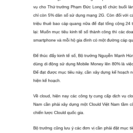
vụ cho Thứ trưởng Phạm Đức Long tổ chức buổi làm 
chỉ còn 5% dân số sử dụng mạng 2G. Còn đối với cá
triệu thuê bao cáp quang nữa để đạt tổng cộng 24
lại: Muốn mục tiêu kinh tế số thành công thì các d
smartphone và mỗi hộ gia đình có một đường cáp q
Để thúc đẩy kinh tế số, Bộ trưởng Nguyễn Mạnh Hùn
dùng di động sử dụng Mobile Money lên 80% là việc
Để đạt được mục tiêu này, cần xây dựng kế hoạch n
hiện kế hoạch.
Về cloud, hiện nay các công ty cung cấp dịch vụ c
Nam cần phải xây dựng một Clould Việt Nam tầm c
chiến lược Clould quốc gia.
Bộ trưởng cũng lưu ý các đơn vị cần phải đặt mục tiê