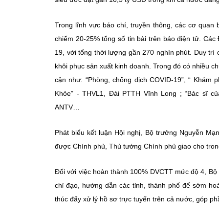
Trong lĩnh vực báo chí, truyền thông, các cơ quan 
chiếm 20-25% tổng số tin bài trên báo điện tử. Cá
19, với tổng thời lượng gần 270 nghìn phút. Duy t
khôi phục sản xuất kinh doanh. Trong đó có nhiều chu
cận như: “Phòng, chống dịch COVID-19”, “ Khám ph
Khỏe” - THVL1, Đài PTTH Vĩnh Long ; “Bác sĩ củ
ANTV…
Phát biểu kết luận Hội nghị, Bộ trưởng Nguyễn M
được Chính phủ, Thủ tướng Chính phủ giao cho tro
Đối với việc hoàn thành 100% DVCTT mức độ 4, Bộ
chỉ đạo, hướng dẫn các tỉnh, thành phố để sớm hoà
thúc đẩy xử lý hồ sơ trực tuyến trên cả nước, góp phầ