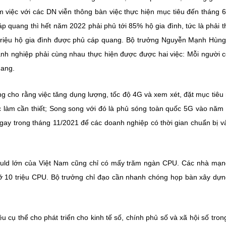
việc với các DN viễn thông bàn việc thực hiện mục tiêu đến tháng 
p quang thì hết năm 2022 phải phủ tới 85% hộ gia đình, tức là phải 
 triệu hộ gia đình được phủ cáp quang. Bộ trưởng Nguyễn Mạnh Hùn
oanh nghiệp phải cùng nhau thực hiện được được hai việc: Mỗi người 
uang.
g cho rằng việc tăng dụng lượng, tốc độ 4G và xem xét, đặt mục tiêu
 làm cần thiết; Song song với đó là phủ sóng toàn quốc 5G vào năm
gay trong tháng 11/2021 để các doanh nghiệp có thời gian chuẩn bị v
lould lớn của Việt Nam cũng chỉ có mấy trăm ngàn CPU. Các nhà mạn
ỡ 10 triệu CPU. Bộ trưởng chỉ đạo cần nhanh chóng họp bàn xây dự
u cụ thể cho phát triển cho kinh tế số, chính phủ số và xã hội số tro