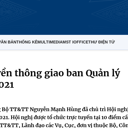
VĂN BẢN
THỐNG KÊ
MULTIMEDIA
MST IOFFICE
THƯ ĐIỆN TỬ
ền thông giao ban Quản lý
021
ởng Bộ TT&TT Nguyễn Mạnh Hùng đã chủ trì Hội ngh
21. Hội nghị được tổ chức trực tuyến tại 10 điểm c
 TT&TT, Lãnh đạo các Vụ, Cục, đơn vị thuộc Bộ, Cô