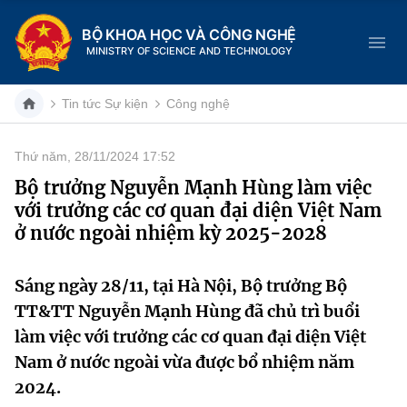
BỘ KHOA HỌC VÀ CÔNG NGHỆ
MINISTRY OF SCIENCE AND TECHNOLOGY
Tin tức Sự kiện
Công nghệ
Thứ năm, 28/11/2024 17:52
Danh mục
Bộ trưởng Nguyễn Mạnh Hùng làm việc
với trưởng các cơ quan đại diện Việt Nam
Trang chủ
ở nước ngoài nhiệm kỳ 2025-2028
Giới thiệu
Sáng ngày 28/11, tại Hà Nội, Bộ trưởng Bộ
Chức năng nhiệm vụ
Tin tức sự kiện
TT&TT Nguyễn Mạnh Hùng đã chủ trì buổi
làm việc với trưởng các cơ quan đại diện Việt
Dịch vụ công
Cơ cấu tổ chức
Khoa học và Công nghệ
Nam ở nước ngoài vừa được bổ nhiệm năm
Hệ thống văn bản
2024.
Lịch sử phát triển
Đổi mới sáng tạo