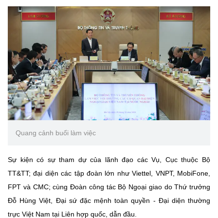
MST IOFFICE
Văn bản QPPL
Sở Khoa học và Công nghệ
Chuyển đổi số
THỐNG KÊ
Văn bản chỉ đạo điều hành
Bưu chính, Viễn thông
Multimedia
Khoa học và Công nghệ
Lấy ý kiến người dân về dự thảo VBQPPL
Sở hữu trí tuệ
THƯ ĐIỆN TỬ
Đổi mới sáng tạo
Tiêu chuẩn, đo lường, chất lượng
Khác
Chuyển đổi số
Năng lượng nguyên tử
Videos
Bưu chính, Viễn thông
Quang cảnh buổi làm việc
Tin tổng hợp
Infographic
Sở hữu trí tuệ
Tin địa phương
Ảnh
Sự kiện có sự tham dự của lãnh đạo các Vụ, Cục thuộc Bộ
TT&TT; đại diện các tập đoàn lớn như Viettel, VNPT, MobiFone,
Tiêu chuẩn, đo lường, chất lượng
Voice
FPT và CMC; cùng Đoàn công tác Bộ Ngoại giao do Thứ trưởng
Năng lượng nguyên tử
Đỗ Hùng Việt, Đại sứ đặc mệnh toàn quyền - Đại diện thường
Nhiệm vụ trọng tâm
trực Việt Nam tại Liên hợp quốc, dẫn đầu.