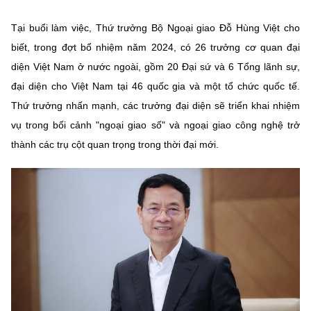
Chọn ngôn ngữ
Tại buổi làm việc, Thứ trưởng Bộ Ngoại giao Đỗ Hùng Việt cho
Vietnamese
English
biết, trong đợt bổ nhiệm năm 2024, có 26 trưởng cơ quan đại
diện Việt Nam ở nước ngoài, gồm 20 Đại sứ và 6 Tổng lãnh sự,
đại diện cho Việt Nam tại 46 quốc gia và một tổ chức quốc tế.
Thứ trưởng nhấn mạnh, các trưởng đại diện sẽ triển khai nhiệm
BỘ KHOA HỌC VÀ CÔNG NGHỆ
MINISTRY OF SCIENCE AND TECHNOLOGY
vụ trong bối cảnh "ngoại giao số" và ngoại giao công nghệ trở
thành các trụ cột quan trọng trong thời đại mới.
Điều khoản sử dụng
Theo dõi MST:
Góp ý
Cơ quan chủ quản: Bộ Khoa học và Công nghệ (MST)
Chịu trách nhiệm nội dung: Nguyễn Thị Hải Hằng
Giám đốc Trung tâm Truyền thông Khoa học và Công nghệ.
Liên hệ
Địa chỉ: Ban Biên tập Cổng TTĐT - 18 Nguyễn Du, TP. Hà Nội
Điện thoại: 024 3936 9506
Email:
stc@mst.gov.vn
©2026 Bản quyền thuộc Bộ Khoa Học và Công Nghệ