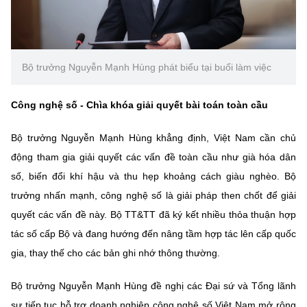
(Ghi rõ nguồn "https://mst.gov.vn" khi phát hành lại thông tin từ
website này)
Bộ trưởng Nguyễn Mạnh Hùng phát biểu tại buổi làm việc
Công nghệ số - Chìa khóa giải quyết bài toán toàn cầu
Bộ trưởng Nguyễn Mạnh Hùng khẳng định, Việt Nam cần chủ
động tham gia giải quyết các vấn đề toàn cầu như già hóa dân
số, biến đổi khí hậu và thu hẹp khoảng cách giàu nghèo. Bộ
trưởng nhấn mạnh, công nghệ số là giải pháp then chốt để giải
quyết các vấn đề này. Bộ TT&TT đã ký kết nhiều thỏa thuận hợp
tác số cấp Bộ và đang hướng đến nâng tầm hợp tác lên cấp quốc
gia, thay thế cho các bản ghi nhớ thông thường.
Bộ trưởng Nguyễn Mạnh Hùng đề nghị các Đại sứ và Tổng lãnh
sự tiếp tục hỗ trợ doanh nghiệp công nghệ số Việt Nam mở rộng