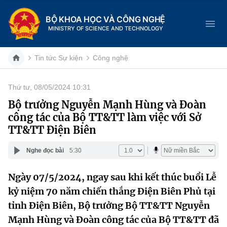
BỘ KHOA HỌC VÀ CÔNG NGHỆ
MINISTRY OF SCIENCE AND TECHNOLOGY
Tin tức Sự kiện
Công nghệ
Thứ tư, 08/05/2024 10:31
Danh mục
Bộ trưởng Nguyễn Mạnh Hùng và Đoàn
công tác của Bộ TT&TT làm việc với Sở
Trang chủ
TT&TT Điện Biên
Giới thiệu
Nghe đọc bài
5:30
Chức năng nhiệm vụ
Tin tức sự kiện
Ngày 07/5/2024, ngay sau khi kết thúc buổi Lễ
kỷ niệm 70 năm chiến thắng Điện Biên Phủ tại
Dịch vụ công
Cơ cấu tổ chức
Khoa học và Công nghệ
tỉnh Điện Biên, Bộ trưởng Bộ TT&TT Nguyễn
Hệ thống văn bản
Lịch sử phát triển
Đổi mới sáng tạo
Mạnh Hùng và Đoàn công tác của Bộ TT&TT đã