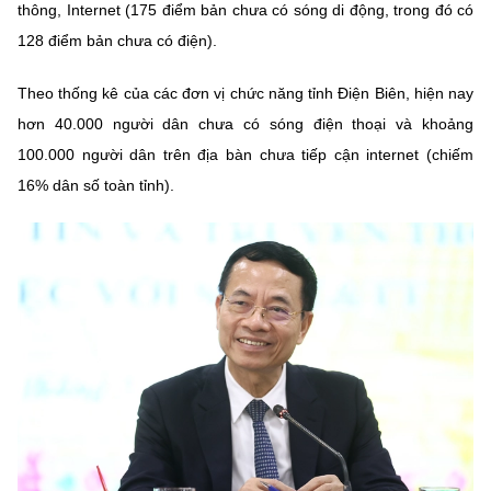
(Ghi rõ nguồn "https://mst.gov.vn" khi phát hành lại thông tin từ
thông, Internet (175 điểm bản chưa có sóng di động, trong đó có
website này)
128 điểm bản chưa có điện).
Theo thống kê của các đơn vị chức năng tỉnh Điện Biên, hiện nay
hơn 40.000 người dân chưa có sóng điện thoại và khoảng
100.000 người dân trên địa bàn chưa tiếp cận internet (chiếm
16% dân số toàn tỉnh).