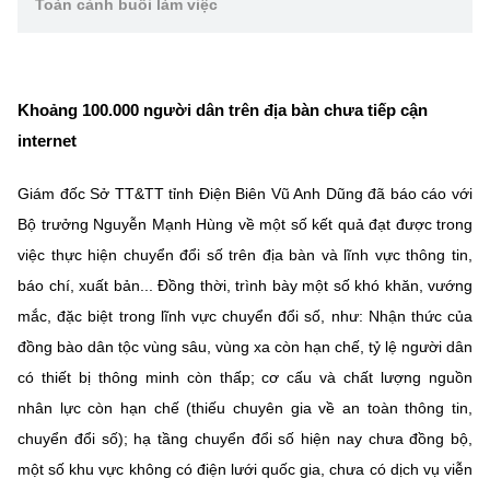
Toàn cảnh buổi làm việc
Chọn ngôn ngữ
Vietnamese
English
Khoảng 100.000 người dân trên địa bàn chưa tiếp cận
internet
BỘ KHOA HỌC VÀ CÔNG NGHỆ
MINISTRY OF SCIENCE AND TECHNOLOGY
Giám đốc Sở TT&TT tỉnh Điện Biên Vũ Anh Dũng đã báo cáo với
Bộ trưởng Nguyễn Mạnh Hùng về một số kết quả đạt được trong
Điều khoản sử dụng
Theo dõi MST:
Góp ý
việc thực hiện chuyển đổi số trên địa bàn và lĩnh vực thông tin,
báo chí, xuất bản... Đồng thời, trình bày một số khó khăn, vướng
Cơ quan chủ quản: Bộ Khoa học và Công nghệ (MST)
mắc, đặc biệt trong lĩnh vực chuyển đổi số, như: Nhận thức của
Chịu trách nhiệm nội dung: Nguyễn Thị Hải Hằng
đồng bào dân tộc vùng sâu, vùng xa còn hạn chế, tỷ lệ người dân
Giám đốc Trung tâm Truyền thông Khoa học và Công nghệ.
Liên hệ
có thiết bị thông minh còn thấp; cơ cấu và chất lượng nguồn
Địa chỉ: Ban Biên tập Cổng TTĐT - 18 Nguyễn Du, TP. Hà Nội
nhân lực còn hạn chế (thiếu chuyên gia về an toàn thông tin,
Điện thoại: 024 3936 9506
chuyển đổi số); hạ tầng chuyển đổi số hiện nay chưa đồng bộ,
Email:
stc@mst.gov.vn
một số khu vực không có điện lưới quốc gia, chưa có dịch vụ viễn
©2026 Bản quyền thuộc Bộ Khoa Học và Công Nghệ