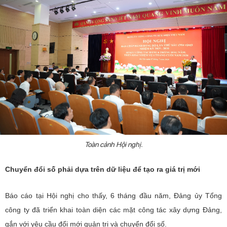
Nhiệm vụ trọng tâm
Chọn ngôn ngữ
Vietnamese
English
TRUNG TÂM TRUYỀN THÔNG KHOA HỌC VÀ CÔNG
NGHỆ
Liên hệ
Toàn cảnh Hội nghị.
banbientap@mst.gov.vn
Chuyển đổi số phải dựa trên dữ liệu để tạo ra giá trị mới
024 3936 9506
Báo cáo tại Hội nghị cho thấy, 6 tháng đầu năm, Đảng ủy Tổng
Ban Biên tập Cổng TTĐT - 18 Nguyễn Du, TP. Hà Nội
công ty đã triển khai toàn diện các mặt công tác xây dựng Đảng,
gắn với yêu cầu đổi mới quản trị và chuyển đổi số.