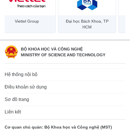
Đại học Bách Khoa, TP
Bưu điện Việt Nam –
Công
HCM
Vietnam Post
BỘ KHOA HỌC VÀ CÔNG NGHỆ
MINISTRY OF SCIENCE AND TECHNOLOGY
Hệ thống nội bộ
Điều khoản sử dụng
Sơ đồ trang
Liên kết
Cơ quan chủ quản: Bộ Khoa học và Công nghệ (MST)