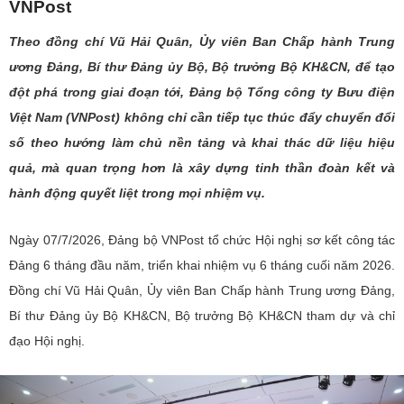
VNPost
THỐNG KÊ
Văn bản chỉ đạo điều hành
Bưu chính, Viễn thông
Theo đồng chí Vũ Hải Quân, Ủy viên Ban Chấp hành Trung
ương Đảng, Bí thư Đảng ủy Bộ, Bộ trưởng Bộ KH&CN, để tạo
Multimedia
Khoa học và Công nghệ
Lấy ý kiến người dân về dự thảo VBQPPL
Sở hữu trí tuệ
đột phá trong giai đoạn tới, Đảng bộ Tổng công ty Bưu điện
THƯ ĐIỆN TỬ
Đổi mới sáng tạo
Việt Nam (VNPost) không chỉ cần tiếp tục thúc đẩy chuyển đổi
Tiêu chuẩn, đo lường, chất lượng
số theo hướng làm chủ nền tảng và khai thác dữ liệu hiệu
Khác
Chuyển đổi số
quả, mà quan trọng hơn là xây dựng tinh thần đoàn kết và
Năng lượng nguyên tử
Videos
hành động quyết liệt trong mọi nhiệm vụ.
Bưu chính, Viễn thông
Tin tổng hợp
Infographic
Ngày 07/7/2026, Đảng bộ VNPost tổ chức Hội nghị sơ kết công tác
Sở hữu trí tuệ
Tin địa phương
Ảnh
Đảng 6 tháng đầu năm, triển khai nhiệm vụ 6 tháng cuối năm 2026.
Đồng chí Vũ Hải Quân, Ủy viên Ban Chấp hành Trung ương Đảng,
Tiêu chuẩn, đo lường, chất lượng
Voice
Bí thư Đảng ủy Bộ KH&CN, Bộ trưởng Bộ KH&CN tham dự và chỉ
Năng lượng nguyên tử
Trang tin Bộ Trưởng
đạo Hội nghị.
Sự kiện quan trọng