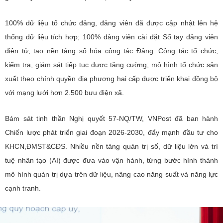
Theo dõi MST trên
100% dữ liệu tổ chức đảng, đảng viên đã được cập nhật lên hệ
thống dữ liệu tích hợp; 100% đảng viên cài đặt Sổ tay đảng viên
điện tử, tạo nền tảng số hóa công tác Đảng. Công tác tổ chức,
Thông tin khác
kiểm tra, giám sát tiếp tục được tăng cường; mô hình tổ chức sản
Hệ thống nội bộ
xuất theo chính quyền địa phương hai cấp được triển khai đồng bộ
với mạng lưới hơn 2.500 bưu điện xã.
Điều khoản sử dụng
Bám sát tinh thần Nghị quyết 57-NQ/TW, VNPost đã ban hành
Sơ đồ trang
Chiến lược phát triển giai đoạn 2026-2030, đẩy mạnh đầu tư cho
Liên kết
KHCN,ĐMST&CĐS. Nhiều nền tảng quản trị số, dữ liệu lớn và trí
tuệ nhân tạo (AI) được đưa vào vận hành, từng bước hình thành
Cơ quan chủ quản: Bộ Khoa học và Công nghệ (MST)
mô hình quản trị dựa trên dữ liệu, nâng cao năng suất và năng lực
Chịu trách nhiệm nội dung: Nguyễn Thị Hải Hằng Giám đốc
cạnh tranh.
Trung tâm Truyền thông Khoa học và Công nghệ.
Liên hệ
Địa chỉ: Ban Biên tập Cổng TTĐT - 18 Nguyễn Du, TP. Hà Nội