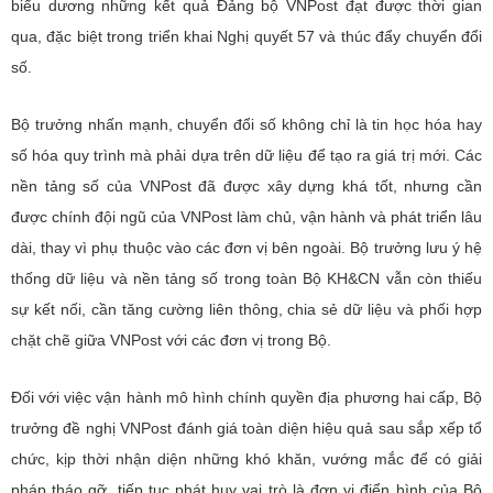
biểu dương những kết quả Đảng bộ VNPost đạt được thời gian
qua, đặc biệt trong triển khai Nghị quyết 57 và thúc đẩy chuyển đổi
số.
Bộ trưởng nhấn mạnh, chuyển đổi số không chỉ là tin học hóa hay
số hóa quy trình mà phải dựa trên dữ liệu để tạo ra giá trị mới. Các
nền tảng số của VNPost đã được xây dựng khá tốt, nhưng cần
được chính đội ngũ của VNPost làm chủ, vận hành và phát triển lâu
dài, thay vì phụ thuộc vào các đơn vị bên ngoài. Bộ trưởng lưu ý hệ
thống dữ liệu và nền tảng số trong toàn Bộ KH&CN vẫn còn thiếu
sự kết nối, cần tăng cường liên thông, chia sẻ dữ liệu và phối hợp
chặt chẽ giữa VNPost với các đơn vị trong Bộ.
Đối với việc vận hành mô hình chính quyền địa phương hai cấp, Bộ
trưởng đề nghị VNPost đánh giá toàn diện hiệu quả sau sắp xếp tổ
chức, kịp thời nhận diện những khó khăn, vướng mắc để có giải
pháp tháo gỡ, tiếp tục phát huy vai trò là đơn vị điển hình của Bộ