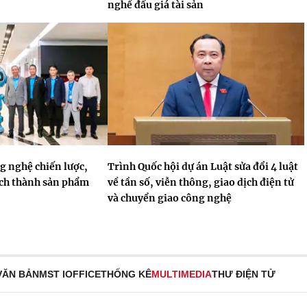
nghề đấu giá tài sản
 nghệ chiến lược,
Trình Quốc hội dự án Luật sửa đổi 4 luật
ách thành sản phẩm
về tần số, viễn thông, giao dịch điện tử
và chuyển giao công nghệ
VĂN BẢN
MST IOFFICE
THỐNG KÊ
MULTIMEDIA
THƯ ĐIỆN TỬ