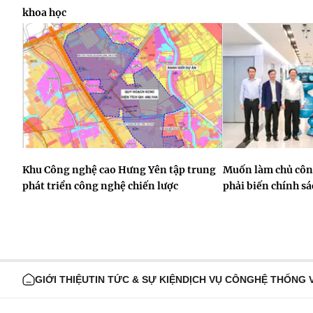
khoa học
Khu Công nghệ cao Hưng Yên tập trung
Muốn làm chủ công
phát triển công nghệ chiến lược
phải biến chính s
GIỚI THIỆU
TIN TỨC & SỰ KIỆN
DỊCH VỤ CÔNG
HỆ THỐNG 