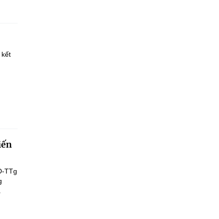
 kết
iến
Đ-TTg
g
.