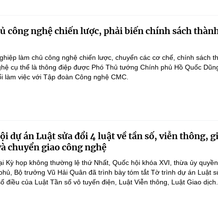
 công nghệ chiến lược, phải biến chính sách thàn
hiệp làm chủ công nghệ chiến lược, chuyển các cơ chế, chính sách t
hệ cụ thể là thông điệp được Phó Thủ tướng Chính phủ Hồ Quốc Dũn
ổi làm việc với Tập đoàn Công nghệ CMC.
i dự án Luật sửa đổi 4 luật về tần số, viễn thông, g
 và chuyển giao công nghệ
ại Kỳ họp không thường lệ thứ Nhất, Quốc hội khóa XVI, thừa ủy quyề
hủ, Bộ trưởng Vũ Hải Quân đã trình bày tóm tắt Tờ trình dự án Luật 
ố điều của Luật Tần số vô tuyến điện, Luật Viễn thông, Luật Giao dịch.