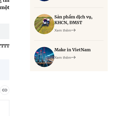
 tin
 một
Sản phẩm dịch vụ,
KHCN, ĐMST
Xem thêm
TTTT
Make in VietNam
Xem thêm