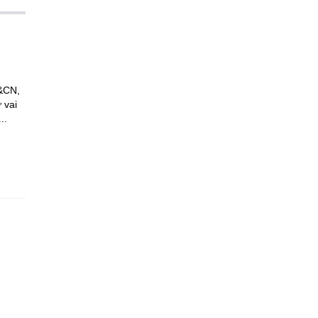
H&CN,
 vai
..