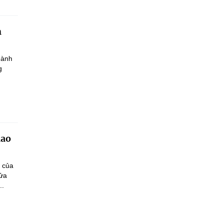
h
hành
g
iao
n của
sửa
..