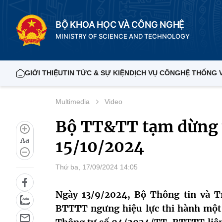
BỘ KHOA HỌC VÀ CÔNG NGHỆ
MINISTRY OF SCIENCE AND TECHNOLOGY
GIỚI THIỆU
TIN TỨC & SỰ KIỆN
DỊCH VỤ CÔNG
HỆ THỐNG 
Multimedia
Video
Bộ TT&TT tạm dừng v
Aa
15/10/2024
Thứ ba, 17/09/2024 14:05
Ngày 13/9/2024, Bộ Thông tin và 
BTTTT ngưng hiệu lực thi hành một