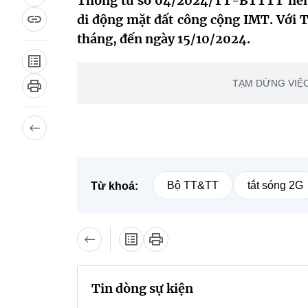
Thông tư số 04/2024/TT-BTTTT liên 
di động mặt đất công cộng IMT. Với T
tháng, đến ngày 15/10/2024.
TẠM DỪNG VIỆC
Bộ TT&TT
tắt sóng 2G
Từ khoá:
Tin dòng sự kiện