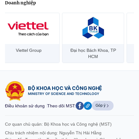
Doanh nghiệp
Đại học Bách Khoa, TP
Bưu điện Việt Nam –
Công
HCM
Vietnam Post
BỘ KHOA HỌC VÀ CÔNG NGHỆ
MINISTRY OF SCIENCE AND TECHNOLOGY
Điều khoản sử dụng
Theo dõi MST:
Góp ý
Cơ quan chủ quản: Bộ Khoa học và Công nghệ (MST)
Chịu trách nhiệm nội dung: Nguyễn Thị Hải Hằng