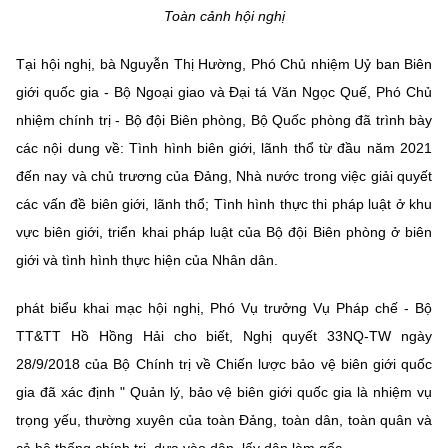
Chọn ngôn ngữ
Toàn cảnh hội nghị
Vietnamese
English
Tại hội nghị, bà Nguyễn Thị Hường, Phó Chủ nhiệm Uỷ ban Biên
giới quốc gia - Bộ Ngoại giao và Đại tá Văn Ngọc Quế, Phó Chủ
nhiệm chính trị - Bộ đội Biên phòng, Bộ Quốc phòng đã trình bày
các nội dung về: Tình hình biên giới, lãnh thổ từ đầu năm 2021
BỘ KHOA HỌC VÀ CÔNG NGHỆ
MINISTRY OF SCIENCE AND TECHNOLOGY
đến nay và chủ trương của Đảng, Nhà nước trong việc giải quyết
các vấn đề biên giới, lãnh thổ; Tình hình thực thi pháp luật ở khu
Điều khoản sử dụng
Theo dõi MST:
Góp ý
vực biên giới, triển khai pháp luật của Bộ đội Biên phòng ở biên
giới và tình hình thực hiện của Nhân dân.
Cơ quan chủ quản: Bộ Khoa học và Công nghệ (MST)
Chịu trách nhiệm nội dung: Nguyễn Thị Hải Hằng
phát biểu khai mạc hội nghị, Phó Vụ trưởng Vụ Pháp chế - Bộ
Giám đốc Trung tâm Truyền thông Khoa học và Công nghệ.
TT&TT Hồ Hồng Hải cho biết, Nghị quyết 33NQ-TW ngày
Liên hệ
Địa chỉ: Ban Biên tập Cổng TTĐT - 18 Nguyễn Du, TP. Hà Nội
28/9/2018 của Bộ Chính trị về Chiến lược bảo vệ biên giới quốc
Điện thoại: 024 3936 9506
gia đã xác định " Quản lý, bảo vệ biên giới quốc gia là nhiệm vụ
Email:
stc@mst.gov.vn
trọng yếu, thường xuyên của toàn Đảng, toàn dân, toàn quân và
©2026 Bản quyền thuộc Bộ Khoa Học và Công Nghệ