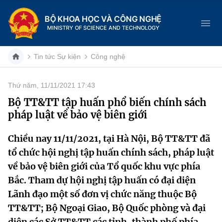
BỘ KHOA HỌC VÀ CÔNG NGHỆ
MINISTRY OF SCIENCE AND TECHNOLOGY
Tin tức Sự kiện
Công nghệ
Thứ năm, 11/11/2021 17:43
Danh mục
Bộ TT&TT tập huấn phổ biến chính sách
pháp luật về bảo vệ biên giới
Trang chủ
Chiều nay 11/11/2021, tại Hà Nội, Bộ TT&TT đã
Giới thiệu
tổ chức hội nghị tập huấn chính sách, pháp luật
Chức năng nhiệm vụ
Tin tức sự kiện
về bảo vệ biên giới của Tổ quốc khu vực phía
Bắc. Tham dự hội nghị tập huấn có đại diện
Dịch vụ công
Cơ cấu tổ chức
Khoa học và Công nghệ
Lãnh đạo một số đơn vị chức năng thuộc Bộ
TT&TT; Bộ Ngoại Giao, Bộ Quốc phòng và đại
Hệ thống văn bản
Lịch sử phát triển
Đổi mới sáng tạo
diện các Sở TT&TT các tỉnh, thành phố phía