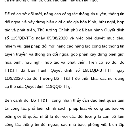
cả hệ thống chính trị, dựa vào dân, lấy dân làm gốc.
(Ghi rõ nguồn "https://mst.gov.vn" khi phát hành lại thông tin từ
website này)
Để có cơ sở đổi mới, nâng cao công tác thông tin tuyên, thông tin
đối ngoại về xây dựng biên giới quốc gia hòa bình, hữu nghị, hợp
tác và phát triển, Thủ tướng Chính phủ đã ban hành Quyết định
số 119/QĐ-TTg ngày 05/08/2020 về việc phê duyệt mục tiêu,
nhiệm vụ, giải pháp đổi mới nâng cao năng lực công tác thông tin
tuyên truyền và thông tin đối ngoại góp phần xây dựng biên giới
hòa bình, hữu nghị, hợp tác và phát triển. Trên cơ sở đó, Bộ
TT&TT đã ban hành Quyết định số 1551QĐ-BTTTT ngày
11/9/2020 của Bộ Trưởng Bộ TT&TT để triển khai các nội dung
cụ thể của Quyết định 119QQĐ-TTg.
Bên cạnh đó, Bộ TT&TT cũng nhận thấy cần đặc biệt quan tâm
tới công tác phổ biến chính sách, pháp luật về công tác bảo vệ
biên giới tổ quốc, nhất là đối với các đối tượng là cán bộ làm
công tác thông tin đối ngoại, các nhà báo, phóng viê, biên tập