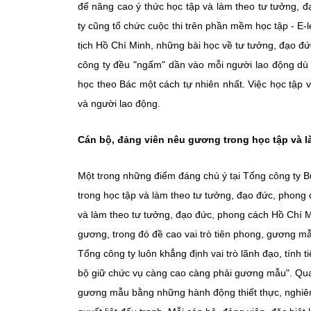
để nâng cao ý thức học tập và làm theo tư tưởng, 
ty cũng tổ chức cuộc thi trên phần mềm học tập - E
tịch Hồ Chí Minh, những bài học về tư tưởng, đạo 
công ty đều "ngấm" dần vào mỗi người lao động dù ở
học theo Bác một cách tự nhiên nhất. Việc học tập 
và người lao động.
Cán bộ, đảng viên nêu gương trong học tập và l
Một trong những điểm đáng chú ý tại Tổng công ty B
trong học tập và làm theo tư tưởng, đạo đức, phong
và làm theo tư tưởng, đạo đức, phong cách Hồ Chí M
gương, trong đó đề cao vai trò tiên phong, gương mẫ
Tổng công ty luôn khẳng định vai trò lãnh đạo, tính 
bộ giữ chức vụ càng cao càng phải gương mẫu". Qua 
gương mẫu bằng những hành động thiết thực, nghiêm 