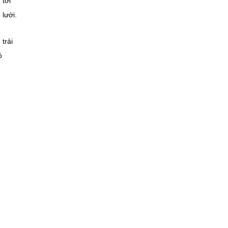
 tới
 lưới.
trải
ó