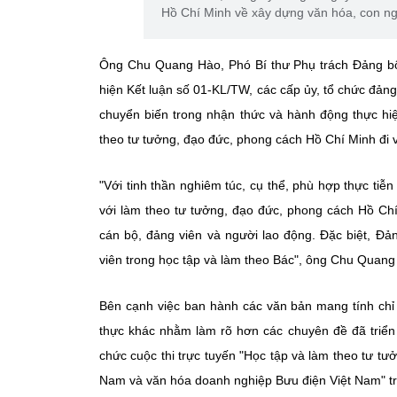
Hồ Chí Minh về xây dựng văn hóa, con n
Ông Chu Quang Hào, Phó Bí thư Phụ trách Đảng bộ,
hiện Kết luận số 01-KL/TW, các cấp ủy, tổ chức đảng
chuyển biến trong nhận thức và hành động thực hi
theo tư tưởng, đạo đức, phong cách Hồ Chí Minh đi 
"Với tinh thần nghiêm túc, cụ thể, phù hợp thực tiễ
với làm theo tư tưởng, đạo đức, phong cách Hồ Chí
cán bộ, đảng viên và người lao động. Đặc biệt, Đả
viên trong học tập và làm theo Bác", ông Chu Quang
Bên cạnh việc ban hành các văn bản mang tính chỉ 
thực khác nhằm làm rõ hơn các chuyên đề đã triển
chức cuộc thi trực tuyến "Học tập và làm theo tư t
Nam và văn hóa doanh nghiệp Bưu điện Việt Nam" trê