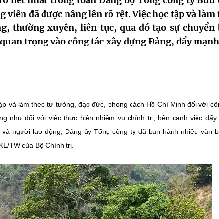
õ nét nhất trong toàn Đảng bộ Tổng công ty Bưu 
 viên đã được nâng lên rõ rệt. Việc học tập và làm
g, thường xuyên, liên tục, qua đó tạo sự chuyển 
quan trọng vào công tác xây dựng Đảng, đẩy mạnh
ập và làm theo tư tưởng, đạo đức, phong cách Hồ Chí Minh đối với cô
ng như đối với việc thực hiện nhiệm vụ chính trị, bên cạnh viêc đẩ
ên và người lao động, Đảng ủy Tổng công ty đã ban hành nhiều văn 
-KL/TW của Bộ Chính trị.