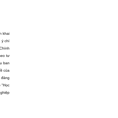
n khai
 ý chí
 Chính
heo tư
ều ban
đề của
, đảng
ề "Học
nghiệp