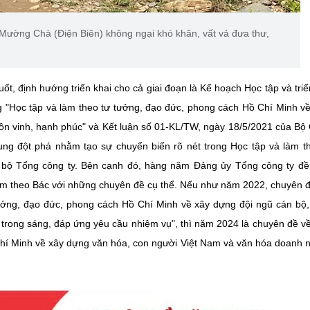
Mường Chà (Điện Biên) không ngại khó khăn, vất vả đưa thư,
t, định hướng triển khai cho cả giai đoạn là Kế hoạch Học tập và triể
g "Học tập và làm theo tư tưởng, đạo đức, phong cách Hồ Chí Minh về
phồn vinh, hạnh phúc" và Kết luận số 01-KL/TW, ngày 18/5/2021 của Bộ
 dung đột phá nhằm tạo sự chuyển biến rõ nét trong Học tập và làm t
 bộ Tổng công ty. Bên cạnh đó, hàng năm Đảng ủy Tổng công ty đ
 làm theo Bác với những chuyên đề cụ thể. Nếu như năm 2022, chuyên 
tưởng, đạo đức, phong cách Hồ Chí Minh về xây dựng đội ngũ cán bộ
trong sáng, đáp ứng yêu cầu nhiệm vụ", thì năm 2024 là chuyên đề v
Chí Minh về xây dựng văn hóa, con người Việt Nam và văn hóa doanh 