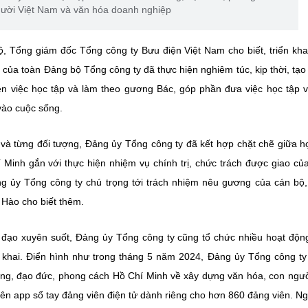
gười Việt Nam và văn hóa doanh nghiệp
 Tổng giám đốc Tổng công ty Bưu điện Việt Nam cho biết, triển kha
 của toàn Đảng bộ Tổng công ty đã thực hiện nghiêm túc, kịp thời, tạo
ện việc học tập và làm theo gương Bác, góp phần đưa việc học tập 
vào cuộc sống.
n và từng đối tượng, Đảng ủy Tổng công ty đã kết hợp chặt chẽ giữa h
 Minh gắn với thực hiện nhiệm vụ chính trị, chức trách được giao củ
ng ủy Tổng công ty chú trọng tới trách nhiệm nêu gương của cán bộ
 Hào cho biết thêm.
đạo xuyên suốt, Đảng ủy Tổng công ty cũng tổ chức nhiều hoạt động
 khai. Điển hình như trong tháng 5 năm 2024, Đảng ủy Tổng công ty
ưởng, đạo đức, phong cách Hồ Chí Minh về xây dựng văn hóa, con ngườ
n app sổ tay đảng viên điện tử dành riêng cho hơn 860 đảng viên. Ng