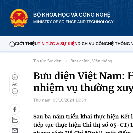
BỘ KHOA HỌC VÀ CÔNG NGHỆ
MINISTRY OF SCIENCE AND TECHNOLOGY
GIỚI THIỆU
TIN TỨC & SỰ KIỆN
DỊCH VỤ CÔNG
HỆ THỐNG 
Tin tức Sự kiện
Bưu chính, Viễn thông
Bưu điện Việt Nam: H
Aa
nhiệm vụ thường xuyê
Thứ năm, 03/10/2024 16:54
Sau ba năm triển khai thực hiện Kết 
tiếp tục thực hiện Chỉ thị số 05-CT