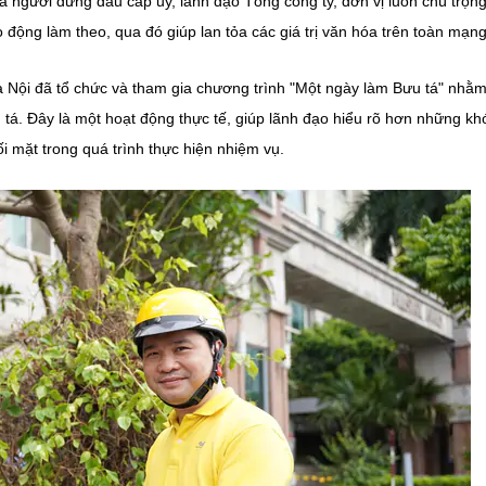
 là người đứng đầu cấp ủy, lãnh đạo Tổng công ty, đơn vị luôn chú trọng
động làm theo, qua đó giúp lan tỏa các giá trị văn hóa trên toàn mạng
Nội đã tổ chức và tham gia chương trình "Một ngày làm Bưu tá" nhằm 
tá. Đây là một hoạt động thực tế, giúp lãnh đạo hiểu rõ hơn những kh
 mặt trong quá trình thực hiện nhiệm vụ.