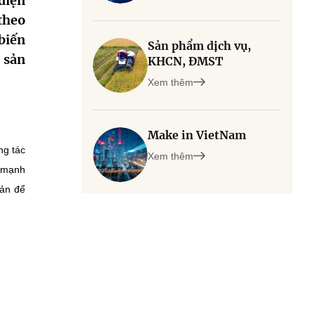
điện
 theo
biến
Sản phẩm dịch vụ,
 sản
KHCN, ĐMST
Xem thêm
Make in VietNam
ng tác
Xem thêm
y mạnh
bản để