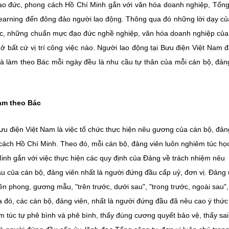
đạo đức, phong cách Hồ Chí Minh gắn với văn hóa doanh nghiệp, Tổn
-learning đến đông đảo người lao động. Thông qua đó những lời dạy c
đức, những chuẩn mực đạo đức nghề nghiệp, văn hóa doanh nghiệp củ
 bất cứ vị trí công việc nào. Người lao động tại Bưu điện Việt Nam 
và làm theo Bác mỗi ngày đều là nhu cầu tự thân của mỗi cán bộ, đản
àm theo Bác
ưu điện Việt Nam là việc tổ chức thực hiện nêu gương của cán bộ, đản
 cách Hồ Chí Minh. Theo đó, mỗi cán bộ, đảng viên luôn nghiêm túc họ
inh gắn với việc thực hiện các quy định của Đảng về trách nhiệm nêu
u của cán bộ, đảng viên nhất là người đứng đầu cấp uỷ, đơn vị. Đảng 
tiên phong, gương mẫu, "trên trước, dưới sau", "trong trước, ngoài sau"
đó, các cán bộ, đảng viên, nhất là người đứng đầu đã nêu cao ý thức
túc tự phê bình và phê bình, thấy đúng cương quyết bảo vệ, thấy sai