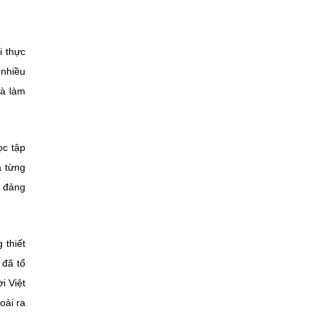
i thực
 nhiều
và làm
ọc tập
a từng
, đảng
 thiết
 đã tổ
i Việt
oài ra