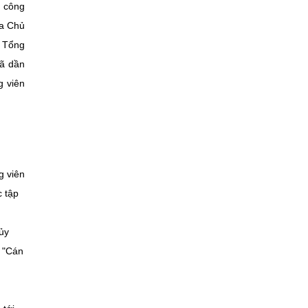
g công
ủa Chủ
a Tổng
đã dần
g viên
g viên
c tập
ủy
, "Cán