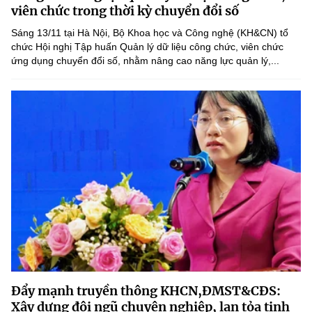
Chọn ngôn ngữ
viên chức trong thời kỳ chuyển đổi số
Sáng 13/11 tại Hà Nội, Bộ Khoa học và Công nghệ (KH&CN) tổ
Vietnamese
English
chức Hội nghị Tập huấn Quản lý dữ liệu công chức, viên chức
ứng dụng chuyển đổi số, nhằm nâng cao năng lực quản lý,...
BỘ KHOA HỌC VÀ CÔNG NGHỆ
MINISTRY OF SCIENCE AND TECHNOLOGY
Điều khoản sử dụng
Theo dõi MST:
Góp ý
Cơ quan chủ quản: Bộ Khoa học và Công nghệ (MST)
Chịu trách nhiệm nội dung: Nguyễn Thị Hải Hằng
Giám đốc Trung tâm Truyền thông Khoa học và Công nghệ.
Liên hệ
Địa chỉ: Ban Biên tập Cổng TTĐT - 18 Nguyễn Du, TP. Hà Nội
Điện thoại: 024 3936 9506
Email:
stc@mst.gov.vn
Đẩy mạnh truyền thông KHCN,ĐMST&CĐS:
©2026 Bản quyền thuộc Bộ Khoa Học và Công Nghệ
Xây dựng đội ngũ chuyên nghiệp, lan tỏa tinh