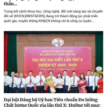
(Ghi rõ nguồn "https://mst.gov.vn" khi phát hành lại thông tin từ
thần...
website này)
Trong bối cảnh khoa học, công nghệ, đổi mới sáng tạo và chuyển
đổi số (KHCN,ĐMST&CĐS) đang trở thành động lực phát triển
quốc gia, truyền thông KH&CN không chỉ là công cụ tuyên...
Đại hội Đảng bộ Uỷ ban Tiêu chuẩn Đo lường
Chất lượng Quốc gia lần thứ X: Hướng tới mục