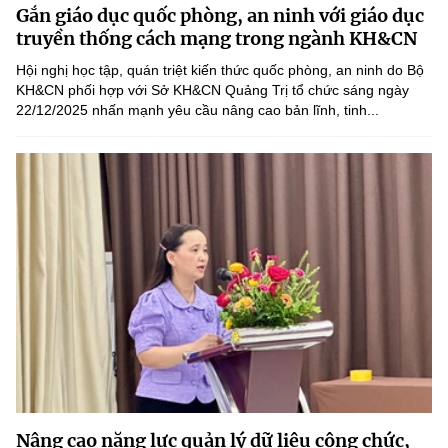
Gắn giáo dục quốc phòng, an ninh với giáo dục
MST IOFFICE
Văn bản QPPL
Sở Khoa học và Công nghệ
Chuyển đổi số
truyền thống cách mạng trong ngành KH&CN
THỐNG KÊ
Hội nghị học tập, quán triệt kiến thức quốc phòng, an ninh do Bộ
Văn bản chỉ đạo điều hành
Bưu chính, Viễn thông
KH&CN phối hợp với Sở KH&CN Quảng Trị tổ chức sáng ngày
22/12/2025 nhấn mạnh yêu cầu nâng cao bản lĩnh, tinh...
Multimedia
Khoa học và Công nghệ
Lấy ý kiến người dân về dự thảo VBQPPL
Sở hữu trí tuệ
THƯ ĐIỆN TỬ
Đổi mới sáng tạo
Tiêu chuẩn, đo lường, chất lượng
Khác
Chuyển đổi số
Năng lượng nguyên tử
Videos
Bưu chính, Viễn thông
Tin tổng hợp
Infographic
Sở hữu trí tuệ
Tin địa phương
Ảnh
Tiêu chuẩn, đo lường, chất lượng
Voice
Năng lượng nguyên tử
Nhiệm vụ trọng tâm
Nâng cao năng lực quản lý dữ liệu công chức,