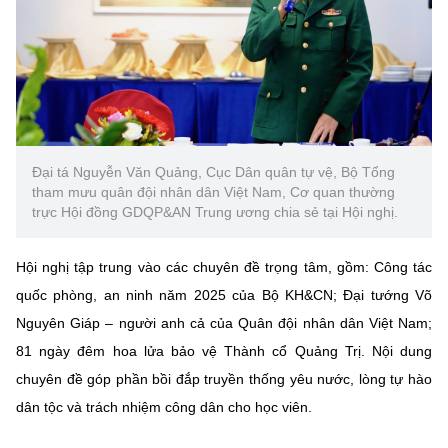
Đại tá Nguyễn Văn Quảng, Cục Dân quân tự vệ, Bộ Tổng
tham mưu quân đội nhân dân Việt Nam, Cơ quan thường
trực Hội đồng GDQP&AN Trung ương chia sẻ tại Hội nghị.
Hội nghị tập trung vào các chuyên đề trọng tâm, gồm: Công tác
quốc phòng, an ninh năm 2025 của Bộ KH&CN; Đại tướng Võ
Nguyên Giáp – người anh cả của Quân đội nhân dân Việt Nam;
81 ngày đêm hoa lửa bảo vệ Thành cổ Quảng Trị. Nội dung
chuyên đề góp phần bồi đắp truyền thống yêu nước, lòng tự hào
dân tộc và trách nhiệm công dân cho học viên.