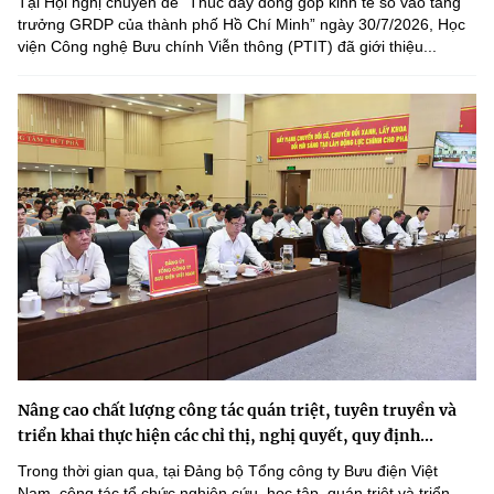
Tại Hội nghị chuyên đề “Thúc đẩy đóng góp kinh tế số vào tăng
trưởng GRDP của thành phố Hồ Chí Minh” ngày 30/7/2026, Học
viện Công nghệ Bưu chính Viễn thông (PTIT) đã giới thiệu...
Nâng cao chất lượng công tác quán triệt, tuyên truyền và
triển khai thực hiện các chỉ thị, nghị quyết, quy định...
Trong thời gian qua, tại Đảng bộ Tổng công ty Bưu điện Việt
Nam, công tác tổ chức nghiên cứu, học tập, quán triệt và triển