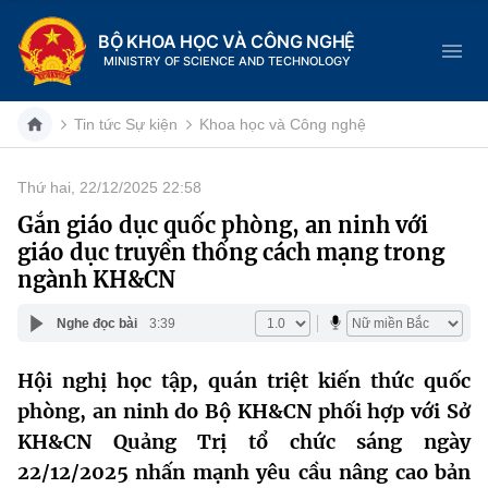
BỘ KHOA HỌC VÀ CÔNG NGHỆ
MINISTRY OF SCIENCE AND TECHNOLOGY
Tin tức Sự kiện
Khoa học và Công nghệ
Thứ hai, 22/12/2025 22:58
Danh mục
Gắn giáo dục quốc phòng, an ninh với
giáo dục truyền thống cách mạng trong
Trang chủ
ngành KH&CN
Giới thiệu
Nghe đọc bài
3:39
Chức năng nhiệm vụ
Tin tức sự kiện
Hội nghị học tập, quán triệt kiến thức quốc
phòng, an ninh do Bộ KH&CN phối hợp với Sở
Dịch vụ công
Cơ cấu tổ chức
Khoa học và Công nghệ
KH&CN Quảng Trị tổ chức sáng ngày
Hệ thống văn bản
Lịch sử phát triển
Đổi mới sáng tạo
22/12/2025 nhấn mạnh yêu cầu nâng cao bản