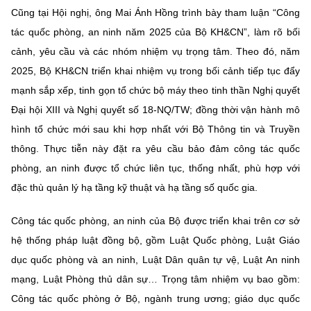
(Ghi rõ nguồn "https://mst.gov.vn" khi phát hành lại thông tin từ
Cũng tại Hội nghị, ông Mai Ánh Hồng trình bày tham luận “Công
website này)
tác quốc phòng, an ninh năm 2025 của Bộ KH&CN”, làm rõ bối
cảnh, yêu cầu và các nhóm nhiệm vụ trọng tâm.
Theo đó, năm
2025, Bộ KH&CN triển khai nhiệm vụ trong bối cảnh tiếp tục đẩy
mạnh sắp xếp, tinh gọn tổ chức bộ máy theo tinh thần Nghị quyết
Đại hội XIII và Nghị quyết số 18-NQ/TW; đồng thời vận hành mô
hình tổ chức mới sau khi hợp nhất với Bộ Thông tin và Truyền
thông. Thực tiễn này đặt ra yêu cầu bảo đảm công tác quốc
phòng, an ninh được tổ chức liên tục, thống nhất, phù hợp với
đặc thù quản lý hạ tầng kỹ thuật và hạ tầng số quốc gia.
Công tác quốc phòng, an ninh của Bộ được triển khai trên cơ sở
hệ thống pháp luật đồng bộ, gồm Luật Quốc phòng, Luật Giáo
dục quốc phòng và an ninh, Luật Dân quân tự vệ, Luật An ninh
mạng, Luật Phòng thủ dân sự… Trọng tâm nhiệm vụ bao gồm:
Công tác quốc phòng ở Bộ, ngành trung ương; giáo dục quốc