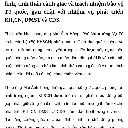
lĩnh, tinh thần cảnh giác và trách nhiệm bảo vệ
MST IOFFICE
Văn bản QPPL
Sở Khoa học và Công nghệ
Chuyển đổi số
Tổ quốc, gắn chặt với nhiệm vụ phát triển
KH,CN, ĐMST và CĐS.
THỐNG KÊ
Văn bản chỉ đạo điều hành
Bưu chính, Viễn thông
Multimedia
Khoa học và Công nghệ
Phát biểu khai mạc, ông Mai Ánh Hồng, Phó Vụ trưởng Vụ Tổ
Lấy ý kiến người dân về dự thảo VBQPPL
Sở hữu trí tuệ
chức cán bộ (Bộ KH&CN) nhấn mạnh: Giáo dục quốc phòng và
THƯ ĐIỆN TỬ
Đổi mới sáng tạo
an ninh là nội dung trọng yếu trong chiến lược xây dựng nền
Tiêu chuẩn, đo lường, chất lượng
Khác
quốc phòng toàn dân, an ninh nhân dân; đồng thời là yêu cầu bắt
Chuyển đổi số
Năng lượng nguyên tử
buộc nhằm nâng cao bản lĩnh, tinh thần cảnh giác và ý thức trách
Videos
nhiệm của đội ngũ cán bộ, công chức, viên chức.
Bưu chính, Viễn thông
Tin tổng hợp
Infographic
Theo ông Mai Ánh Hồng, thời gian qua, công tác quốc phòng, an
Sở hữu trí tuệ
Tin địa phương
Ảnh
ninh trong ngành KH&CN được triển khai nghiêm túc, đồng bộ,
Tiêu chuẩn, đo lường, chất lượng
góp phần giữ vững ổn định chính trị, tạo môi trường thuận lợi cho
Voice
phát triển KH, CN, ĐMST và CĐS. Lãnh đạo Bộ thường xuyên chỉ
Năng lượng nguyên tử
Nhiệm vụ trọng tâm
đạo tăng cường giáo dục bản lĩnh chính trị; chủ động phòng
ngừa, đấu tranh với các âm mưu “diễn biến hòa bình”, nguy cơ