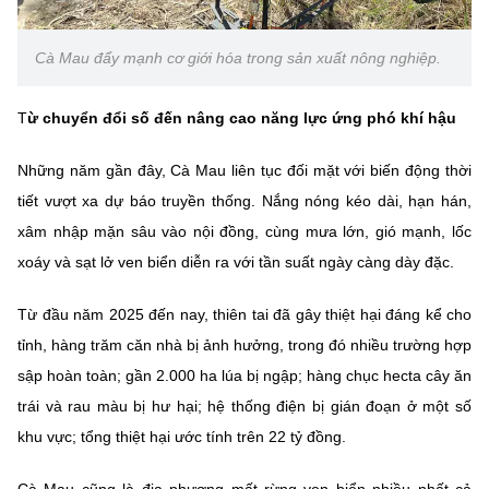
Chọn ngôn ngữ
Vietnamese
English
Cà Mau đẩy mạnh cơ giới hóa trong sản xuất nông nghiệp.
T
ừ chuyển đổi số đến nâng cao năng lực ứng phó khí hậu
BỘ KHOA HỌC VÀ CÔNG NGHỆ
Những năm gần đây, Cà Mau liên tục đối mặt với biến động thời
MINISTRY OF SCIENCE AND TECHNOLOGY
tiết vượt xa dự báo truyền thống. Nắng nóng kéo dài, hạn hán,
Điều khoản sử dụng
Theo dõi MST:
Góp ý
xâm nhập mặn sâu vào nội đồng, cùng mưa lớn, gió mạnh, lốc
xoáy và sạt lở ven biển diễn ra với tần suất ngày càng dày đặc.
Cơ quan chủ quản: Bộ Khoa học và Công nghệ (MST)
Từ đầu năm 2025 đến nay, thiên tai đã gây thiệt hại đáng kể cho
Chịu trách nhiệm nội dung: Nguyễn Thị Hải Hằng
tỉnh, hàng trăm căn nhà bị ảnh hưởng, trong đó nhiều trường hợp
Giám đốc Trung tâm Truyền thông Khoa học và Công nghệ.
Liên hệ
sập hoàn toàn; gần 2.000 ha lúa bị ngập; hàng chục hecta cây ăn
Địa chỉ: Ban Biên tập Cổng TTĐT - 18 Nguyễn Du, TP. Hà Nội
trái và rau màu bị hư hại; hệ thống điện bị gián đoạn ở một số
Điện thoại: 024 3936 9506
khu vực; tổng thiệt hại ước tính trên 22 tỷ đồng.
Email:
stc@mst.gov.vn
©2026 Bản quyền thuộc Bộ Khoa Học và Công Nghệ