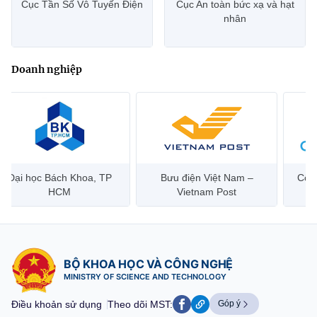
Cục Tần Số Vô Tuyến Điện
Cục An toàn bức xạ và hạt
nhân
Doanh nghiệp
Đại học Bách Khoa, TP
Bưu điện Việt Nam –
Công
HCM
Vietnam Post
BỘ KHOA HỌC VÀ CÔNG NGHỆ
MINISTRY OF SCIENCE AND TECHNOLOGY
Điều khoản sử dụng
Theo dõi MST:
Góp ý