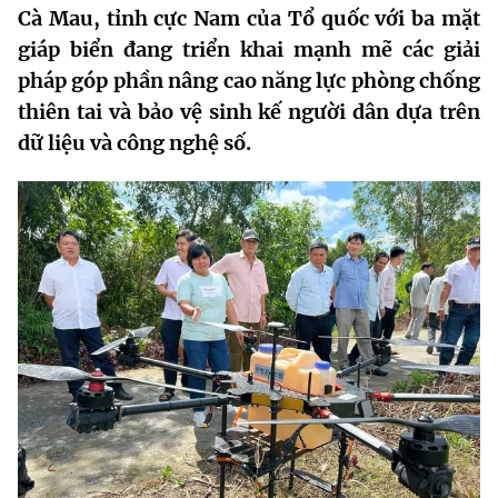
Cà Mau, tỉnh cực Nam của Tổ quốc với ba mặt
MST IOFFICE
Văn bản QPPL
Sở Khoa học và Công nghệ
Chuyển đổi số
giáp biển đang triển khai mạnh mẽ các giải
THỐNG KÊ
pháp góp phần nâng cao năng lực phòng chống
Văn bản chỉ đạo điều hành
Bưu chính, Viễn thông
thiên tai và bảo vệ sinh kế người dân dựa trên
Multimedia
Khoa học và Công nghệ
Lấy ý kiến người dân về dự thảo VBQPPL
dữ liệu và công nghệ số.
Sở hữu trí tuệ
THƯ ĐIỆN TỬ
Đổi mới sáng tạo
Tiêu chuẩn, đo lường, chất lượng
Khác
Chuyển đổi số
Năng lượng nguyên tử
Videos
Bưu chính, Viễn thông
Tin tổng hợp
Infographic
Sở hữu trí tuệ
Tin địa phương
Ảnh
Tiêu chuẩn, đo lường, chất lượng
Voice
Năng lượng nguyên tử
Nhiệm vụ trọng tâm