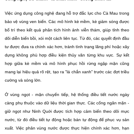
Việc ứng dụng công nghệ đang hỗ trợ đắc lực cho Cà Mau trong
bảo vệ vùng ven biển. Các mô hình kè mềm, kè giảm sóng được
bố trí theo kết quả phân tích hình ảnh viễn thám, giúp tỉnh theo
dõi diễn biến bồi, xói một cách liên tục. Từ đó, các quyết định đầu
tư được đưa ra chính xác hơn, tránh tình trạng lãng phí hoặc xây
dựng không phù hợp điều kiện thủy văn từng khu vực. Sự kết
hợp giữa kè mềm và mô hình phục hồi rừng ngập mặn cũng
mang lại hiệu quả rõ rệt, tạo ra "lá chắn xanh" trước các đợt triều
cường và sóng lớn.
Ở vùng ngọt - mặn chuyển tiếp, hệ thống điều tiết nước ngày
càng phụ thuộc vào dữ liệu thời gian thực. Các cống ngăn mặn -
giữ ngọt như Ninh Quới được tích hợp cảm biến theo dõi mực
nước, từ đó điều tiết tự động hoặc bán tự động để phục vụ sản
xuất. Việc phân vùng nước được thực hiện chính xác hơn, hạn