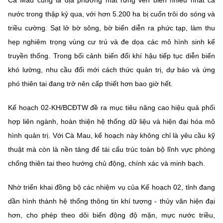
Cà Mau cũng là địa phương mất rừng ven biển nhiều nhất cả
(Ghi rõ nguồn "https://mst.gov.vn" khi phát hành lại thông tin từ
website này)
nước trong thập kỷ qua, với hơn 5.200 ha bị cuốn trôi do sóng và
triều cường. Sạt lở bờ sông, bờ biển diễn ra phức tạp, làm thu
hẹp nghiêm trọng vùng cư trú và đe dọa các mô hình sinh kế
truyền thống. Trong bối cảnh biến đổi khí hậu tiếp tục diễn biến
khó lường, nhu cầu đổi mới cách thức quản trị, dự báo và ứng
phó thiên tai đang trở nên cấp thiết hơn bao giờ hết.
Kế hoạch 02-KH/BCĐTW đề ra mục tiêu nâng cao hiệu quả phối
hợp liên ngành, hoàn thiện hệ thống dữ liệu và hiện đại hóa mô
hình quản trị. Với Cà Mau, kế hoạch này không chỉ là yêu cầu kỹ
thuật mà còn là nền tảng để tái cấu trúc toàn bộ lĩnh vực phòng
chống thiên tai theo hướng chủ động, chính xác và minh bạch.
Nhờ triển khai đồng bộ các nhiệm vụ của Kế hoạch 02, tỉnh đang
dần hình thành hệ thống thông tin khí tượng - thủy văn hiện đại
hơn, cho phép theo dõi biến động độ mặn, mực nước triều,