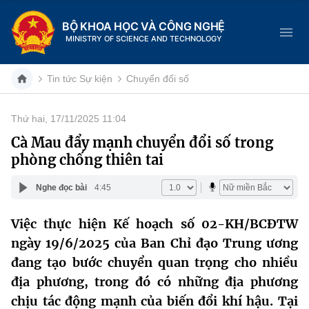
BỘ KHOA HỌC VÀ CÔNG NGHỆ
MINISTRY OF SCIENCE AND TECHNOLOGY
Tin tức Sự kiện
Chuyển đổi số
Thứ hai, 17/11/2025 11:04
Danh mục
Cà Mau đẩy mạnh chuyển đổi số trong
phòng chống thiên tai
Trang chủ
Nghe đọc bài
4:45
Giới thiệu
Việc thực hiện Kế hoạch số 02-KH/BCĐTW
Chức năng nhiệm vụ
Tin tức sự kiện
ngày 19/6/2025 của Ban Chỉ đạo Trung ương
Dịch vụ công
đang tạo bước chuyển quan trọng cho nhiều
Cơ cấu tổ chức
Khoa học và Công nghệ
địa phương, trong đó có những địa phương
Hệ thống văn bản
Lịch sử phát triển
Đổi mới sáng tạo
chịu tác động mạnh của biến đổi khí hậu. Tại