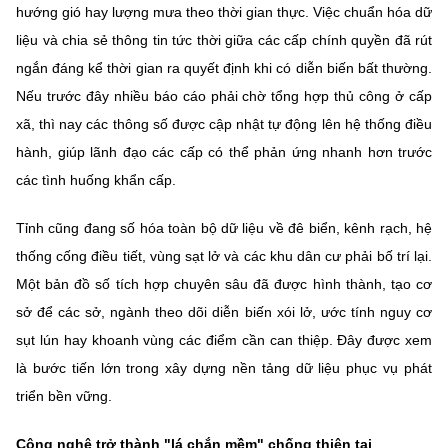
hướng gió hay lượng mưa theo thời gian thực. Việc chuẩn hóa dữ
liệu và chia sẻ thông tin tức thời giữa các cấp chính quyền đã rút
ngắn đáng kể thời gian ra quyết định khi có diễn biến bất thường.
Nếu trước đây nhiều báo cáo phải chờ tổng hợp thủ công ở cấp
xã, thì nay các thông số được cập nhật tự động lên hệ thống điều
hành, giúp lãnh đạo các cấp có thể phản ứng nhanh hơn trước
các tình huống khẩn cấp.
Tỉnh cũng đang số hóa toàn bộ dữ liệu về đê biển, kênh rạch, hệ
thống cống điều tiết, vùng sạt lở và các khu dân cư phải bố trí lại.
Một bản đồ số tích hợp chuyên sâu đã được hình thành, tạo cơ
sở để các sở, ngành theo dõi diễn biến xói lở, ước tính nguy cơ
sụt lún hay khoanh vùng các điểm cần can thiệp. Đây được xem
là bước tiến lớn trong xây dựng nền tảng dữ liệu phục vụ phát
triển bền vững.
Công nghệ trở thành "lá chắn mềm" chống thiên tai