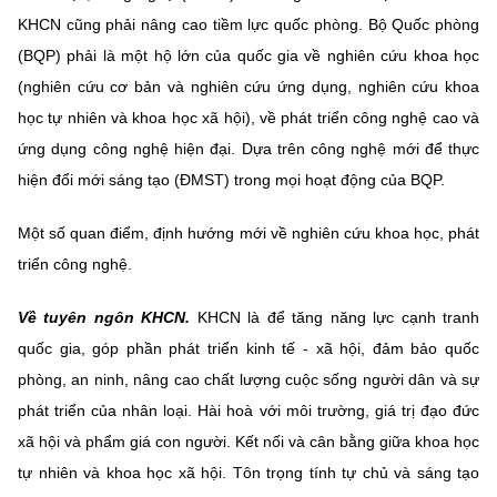
Chọn ngôn ngữ
KHCN cũng phải nâng cao tiềm lực quốc phòng. Bộ Quốc phòng
(BQP) phải là một hộ lớn của quốc gia về nghiên cứu khoa học
Vietnamese
English
(nghiên cứu cơ bản và nghiên cứu ứng dụng, nghiên cứu khoa
học tự nhiên và khoa học xã hội), về phát triển công nghệ cao và
ứng dụng công nghệ hiện đại. Dựa trên công nghệ mới để thực
BỘ KHOA HỌC VÀ CÔNG NGHỆ
hiện đổi mới sáng tạo (ĐMST) trong mọi hoạt động của BQP.
MINISTRY OF SCIENCE AND TECHNOLOGY
Một số quan điểm, định hướng mới về nghiên cứu khoa học, phát
Điều khoản sử dụng
Theo dõi MST:
Góp ý
triển công nghệ.
Cơ quan chủ quản: Bộ Khoa học và Công nghệ (MST)
Về tuyên ngôn KHCN.
KHCN là để tăng năng lực cạnh tranh
Chịu trách nhiệm nội dung: Nguyễn Thị Hải Hằng
quốc gia, góp phần phát triển kinh tế - xã hội, đảm bảo quốc
Giám đốc Trung tâm Truyền thông Khoa học và Công nghệ.
Liên hệ
phòng, an ninh, nâng cao chất lượng cuộc sống người dân và sự
Địa chỉ: Ban Biên tập Cổng TTĐT - 18 Nguyễn Du, TP. Hà Nội
phát triển của nhân loại. Hài hoà với môi trường, giá trị đạo đức
Điện thoại: 024 3936 9506
xã hội và phẩm giá con người. Kết nối và cân bằng giữa khoa học
Email:
stc@mst.gov.vn
tự nhiên và khoa học xã hội. Tôn trọng tính tự chủ và sáng tạo
©2026 Bản quyền thuộc Bộ Khoa Học và Công Nghệ