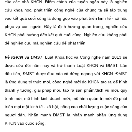
(Ghi rõ nguồn "https://mst.gov.vn" khi phát hành lại thông tin từ
của các nhà KHCN. Điểm chính của tuyên ngôn này là nghiên
website này)
cứu khoa học, phát triển công nghệ của chúng ta sẽ tập trung
vào kết quả cuối cùng là đóng góp vào phát triển kinh tế - xã hội,
phục vụ con người. Đây là định hướng quan trọng, nghiên cứu
KHCN phải hướng đến kết quả cuối cùng. Nghiên cứu không phải
để nghiên cứu mà nghiên cứu để phát triển.
Về KHCN và ĐMST
. Luật Khoa học và Công nghệ năm 2013 sẽ
được sửa đổi năm nay và trở thành Luật KHCN và ĐMST. Lần
đầu tiên, ĐMST được đưa vào và đứng ngang với KHCN. ĐMST
là ứng dụng tri thức mới, công nghệ mới do KHCN tạo ra để hình
thành ý tưởng, giải pháp mới, tạo ra sản phẩm/dịch vụ mới, quy
trình mới, mô hình kinh doanh mới, mô hình quản trị mới để phát
triển mọi mặt kinh tế - xã hội, nâng cao chất lượng cuộc sống của
người dân. Nhấn mạnh ĐMST là nhấn mạnh phần ứng dụng
KHCN vào cuộc sống.