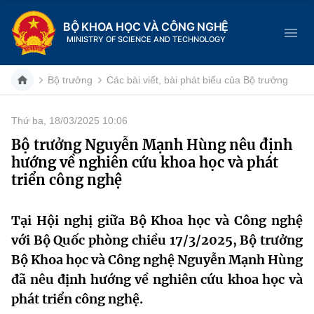
BỘ KHOA HỌC VÀ CÔNG NGHỆ
MINISTRY OF SCIENCE AND TECHNOLOGY
Bộ trưởng
Các bài viết, bài phát biểu của Bộ trưởng
Thứ ba, 18/03/2025 10:06
Danh mục
Bộ trưởng Nguyễn Mạnh Hùng nêu định
hướng về nghiên cứu khoa học và phát
Trang chủ
triển công nghệ
Giới thiệu
Tại Hội nghị giữa Bộ Khoa học và Công nghệ
Chức năng nhiệm vụ
Tin tức sự kiện
với Bộ Quốc phòng chiều 17/3/2025, Bộ trưởng
Bộ Khoa học và Công nghệ Nguyễn Mạnh Hùng
Dịch vụ công
Cơ cấu tổ chức
Khoa học và Công nghệ
đã nêu định hướng về nghiên cứu khoa học và
Hệ thống văn bản
phát triển công nghệ.
Lịch sử phát triển
Đổi mới sáng tạo