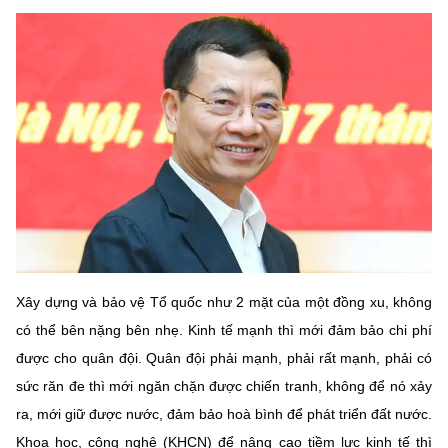
MST IOFFICE
Văn bản QPPL
Sở Khoa học và Công nghệ
Chuyển đổi số
THỐNG KÊ
Văn bản chỉ đạo điều hành
Bưu chính, Viễn thông
Multimedia
Khoa học và Công nghệ
Lấy ý kiến người dân về dự thảo VBQPPL
Sở hữu trí tuệ
THƯ ĐIỆN TỬ
Đổi mới sáng tạo
Tiêu chuẩn, đo lường, chất lượng
Khác
Chuyển đổi số
Năng lượng nguyên tử
Videos
Bưu chính, Viễn thông
Tin tổng hợp
Infographic
Xây dựng và bảo vệ Tổ quốc như 2 mặt của một đồng xu, không
Sở hữu trí tuệ
Tin địa phương
Ảnh
có thể bên nặng bên nhẹ. Kinh tế mạnh thì mới đảm bảo chi phí
được cho quân đội. Quân đội phải mạnh, phải rất mạnh, phải có
Tiêu chuẩn, đo lường, chất lượng
Voice
sức răn đe thì mới ngăn chặn được chiến tranh, không để nó xảy
Năng lượng nguyên tử
Nhiệm vụ trọng tâm
ra, mới giữ được nước, đảm bảo hoà bình để phát triển đất nước.
Khoa học, công nghệ (KHCN) để nâng cao tiềm lực kinh tế thì