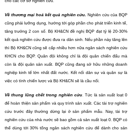
cho các cơ sở nghiên cứu.
Về thương mại hoá kết quả nghiên cứu.
Nghiên cứu của BQP
cũng phải lưỡng dụng, hướng tới góp phần cho phát triển kinh tế,
tăng trưởng 2 con số. Bộ KH&CN đề nghị BQP đạt tỷ lệ 20-30%
kết quả nghiên cứu được đưa ra dân sinh. Nếu phần này tăng lên
thì Bộ KH&CN cũng sẽ cấp nhiều hơn nữa ngân sách nghiên cứu
KHCN cho BQP. Quân đội không chỉ là đội quân chiến đấu mà
còn là đội quân sản xuất. BQP cũng đang sở hữu những doanh
nghiệp kinh tế lớn nhất đất nước. Kết nối dân sự và quân sự là
việc có tính chiến lược và Bộ KH&CN sẽ là cầu nối.
Về thung lũng chết trong nghiên cứu
. Tức là sản xuất loạt 0
để hoàn thiện sản phẩm và quy trình sản xuất. Các tài trợ nghiên
cứu trước đây thường dừng lại ở sản phẩm mẫu. Nay, tài trợ
nghiên cứu của nhà nước sẽ bao gồm cả sản xuất loạt 0. BQP có
thể dùng tới 30% tổng ngân sách nghiên cứu để dành cho sản