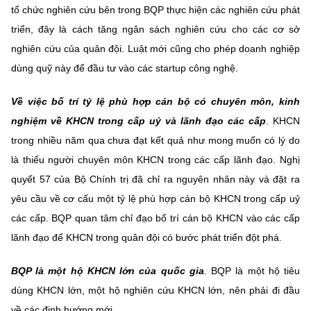
tổ chức nghiên cứu bên trong BQP thực hiện các nghiên cứu phát
triển, đây là cách tăng ngân sách nghiên cứu cho các cơ sở
nghiên cứu của quân đội. Luật mới cũng cho phép doanh nghiệp
dùng quỹ này để đầu tư vào các startup công nghệ.
Về việc bố trí tỷ lệ phù hợp cán bộ có chuyên môn, kinh
nghiệm về KHCN trong cấp uỷ và lãnh đạo các cấp
. KHCN
trong nhiều năm qua chưa đạt kết quả như mong muốn có lý do
là thiếu người chuyên môn KHCN trong các cấp lãnh đạo. Nghị
quyết 57 của Bộ Chính trị đã chỉ ra nguyên nhân này và đặt ra
yêu cầu về cơ cấu một tỷ lệ phù hợp cán bộ KHCN trong cấp uỷ
các cấp. BQP quan tâm chỉ đạo bố trí cán bộ KHCN vào các cấp
lãnh đạo để KHCN trong quân đội có bước phát triển đột phá.
BQP là một hộ KHCN lớn của quốc gia
. BQP là một hộ tiêu
dùng KHCN lớn, một hộ nghiên cứu KHCN lớn, nên phải đi đầu
về các định hướng mới.