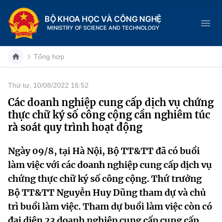
BỘ KHOA HỌC VÀ CÔNG NGHỆ
MINISTRY OF SCIENCE AND TECHNOLOGY
Tổng hợp
Thứ tư, 10/08/2022 16:52
Danh mục
Các doanh nghiệp cung cấp dịch vụ chứng
thực chữ ký số công cộng cần nghiêm túc
Trang chủ
rà soát quy trình hoạt động
Giới thiệu
Ngày 09/8, tại Hà Nội, Bộ TT&TT đã có buổi
làm việc với các doanh nghiệp cung cấp dịch vụ
Chức năng nhiệm vụ
Tin tức sự kiện
chứng thực chữ ký số công cộng. Thứ trưởng
Dịch vụ công
Cơ cấu tổ chức
Khoa học và Công nghệ
Bộ TT&TT Nguyễn Huy Dũng tham dự và chủ
trì buổi làm việc. Tham dự buổi làm việc còn có
Hệ thống văn bản
Lịch sử phát triển
Đổi mới sáng tạo
đại diện 23 doanh nghiệp cung cấp cung cấp