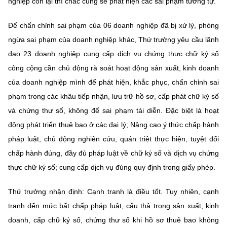
nghiệp còn lại thì chắc cũng sẽ phát hiện các sai phạm tương tự.
Để chấn chỉnh sai phạm của 06 doanh nghiệp đã bị xử lý, phòng
ngừa sai phạm của doanh nghiệp khác, Thứ trưởng yêu cầu lãnh
đạo 23 doanh nghiệp cung cấp dịch vụ chứng thực chữ ký số
công cộng cần chủ động rà soát hoạt động sản xuất, kinh doanh
của doanh nghiệp mình để phát hiện, khắc phục, chấn chỉnh sai
phạm trong các khâu tiếp nhận, lưu trữ hồ sơ, cấp phát chữ ký số
và chứng thư số, không để sai phạm tái diễn. Đặc biệt là hoạt
động phát triển thuê bao ở các đại lý; Nâng cao ý thức chấp hành
pháp luật, chủ động nghiên cứu, quán triệt thực hiện, tuyệt đối
chấp hành đúng, đầy đủ pháp luật về chữ ký số và dịch vụ chứng
thực chữ ký số; cung cấp dịch vụ đúng quy định trong giấy phép.
Thứ trưởng nhận định: Cạnh tranh là điều tốt. Tuy nhiên, cạnh
tranh đến mức bất chấp pháp luật, cẩu thả trong sản xuất, kinh
doanh, cấp chữ ký số, chứng thư số khi hồ sơ thuê bao không