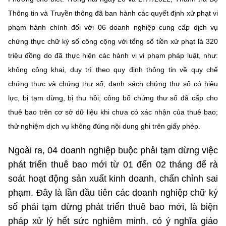
Chọn ngôn ngữ
Thông tin và Truyền thông đã ban hành các quyết định xử phạt vi
Vietnamese
English
phạm hành chính đối với 06 doanh nghiệp cung cấp dịch vụ
chứng thực chữ ký số công cộng với tổng số tiền xử phạt là 320
triệu đồng do đã thực hiện các hành vi vi phạm pháp luật, như:
không công khai, duy trì theo quy định thông tin về quy chế
BỘ KHOA HỌC VÀ CÔNG NGHỆ
chứng thực và chứng thư số, danh sách chứng thư số có hiệu
MINISTRY OF SCIENCE AND TECHNOLOGY
lực, bị tạm dừng, bị thu hồi; công bố chứng thư số đã cấp cho
Điều khoản sử dụng
Theo dõi MST:
Góp ý
thuê bao trên cơ sở dữ liệu khi chưa có xác nhận của thuê bao;
thử nghiệm dịch vụ không đúng nội dung ghi trên giấy phép.
Cơ quan chủ quản: Bộ Khoa học và Công nghệ (MST)
Ngoài ra, 04 doanh nghiệp buộc phải tạm dừng việc
Chịu trách nhiệm nội dung: Nguyễn Thị Hải Hằng
Giám đốc Trung tâm Truyền thông Khoa học và Công nghệ.
phát triển thuê bao mới từ 01 đến 02 tháng để rà
Liên hệ
soát hoạt động sản xuất kinh doanh, chấn chỉnh sai
Địa chỉ: Ban Biên tập Cổng TTĐT - 18 Nguyễn Du, TP. Hà Nội
phạm. Đây là lần đầu tiên các doanh nghiệp chữ ký
Điện thoại: 024 3936 9506
Email:
stc@mst.gov.vn
số phải tạm dừng phát triển thuê bao mới, là biện
©2026 Bản quyền thuộc Bộ Khoa Học và Công Nghệ
pháp xử lý hết sức nghiêm minh, có ý nghĩa giáo