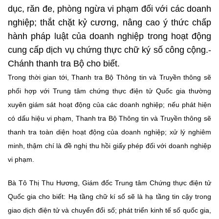
(Ghi rõ nguồn "https://mst.gov.vn" khi phát hành lại thông tin từ
dục, răn đe, phòng ngừa vi phạm đối với các doanh
website này)
nghiệp; thắt chặt kỷ cương, nâng cao ý thức chấp
hành pháp luật của doanh nghiệp trong hoạt động
cung cấp dịch vụ chứng thực chữ ký số công cộng.-
Chánh thanh tra Bộ cho biết.
Trong thời gian tới, Thanh tra Bộ Thông tin và Truyền thông sẽ
phối hợp với Trung tâm chứng thực điện tử Quốc gia thường
xuyên giám sát hoạt động của các doanh nghiệp; nếu phát hiện
có dấu hiệu vi phạm, Thanh tra Bộ Thông tin và Truyền thông sẽ
thanh tra toàn diện hoạt động của doanh nghiệp; xử lý nghiêm
minh, thậm chí là đề nghị thu hồi giấy phép đối với doanh nghiệp
vi phạm.
Bà Tô Thị Thu Hương, Giám đốc Trung tâm Chứng thực điện tử
Quốc gia cho biết: Hạ tầng chữ kí số sẽ là hạ tầng tin cậy trong
giao dịch điện tử và chuyển đổi số; phát triển kinh tế số quốc gia,