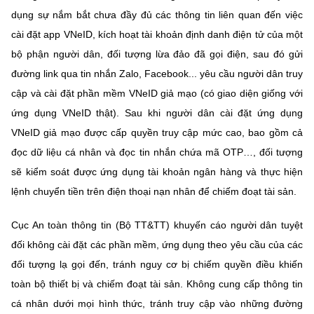
dụng sự nắm bắt chưa đầy đủ các thông tin liên quan đến việc
cài đặt app VNeID, kích hoạt tài khoản định danh điện tử của một
bộ phận người dân, đối tượng lừa đảo đã gọi điện, sau đó gửi
đường link qua tin nhắn Zalo, Facebook... yêu cầu người dân truy
cập và cài đặt phần mềm VNeID giả mạo (có giao diện giống với
ứng dụng VNeID thật). Sau khi người dân cài đặt ứng dụng
VNeID giả mạo được cấp quyền truy cập mức cao, bao gồm cả
đọc dữ liệu cá nhân và đọc tin nhắn chứa mã OTP…, đối tượng
sẽ kiểm soát được ứng dụng tài khoản ngân hàng và thực hiện
lệnh chuyển tiền trên điện thoại nạn nhân để chiếm đoạt tài sản.
Cục An toàn thông tin (Bộ TT&TT) khuyến cáo người dân tuyệt
đối không cài đặt các phần mềm, ứng dụng theo yêu cầu của các
đối tượng lạ gọi đến, tránh nguy cơ bị chiếm quyền điều khiến
toàn bộ thiết bị và chiếm đoạt tài sản. Không cung cấp thông tin
cá nhân dưới mọi hình thức, tránh truy cập vào những đường