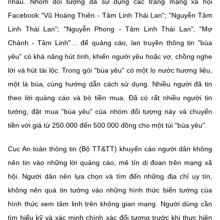
nhau. Nhóm đối tượng đã sử dụng các trang mạng xã hội
Facebook "Vũ Hoàng Thiên - Tâm Linh Thái Lan"; "Nguyễn Tâm
Linh Thái Lan"; "Nguyễn Phong - Tâm Linh Thái Lan", "Mợ
Chảnh - Tâm Linh"… để quảng cáo, lan truyền thông tin "bùa
yêu" có khả năng hút tình, khiến người yêu hoặc vợ, chồng nghe
lời và hút tài lộc. Trong gói "bùa yêu" có một lọ nước hương liệu,
một lá bùa, cùng hướng dẫn cách sử dụng. Nhiều người đã tin
theo lời quảng cáo và bỏ tiền mua. Đã có rất nhiều người tin
tưởng, đặt mua "bùa yêu" của nhóm đối tượng này và chuyển
tiền với giá từ 250.000 đến 500.000 đồng cho một túi "bùa yêu".
Cục An toàn thông tin (Bộ TT&TT) khuyến cáo
người dân không
nên tin vào những lời quảng cáo, mê tín dị đoan trên mạng xã
hội. Người dân nên lựa chọn và tìm đến những địa chỉ uy tín,
không nên quá tin tưởng vào những hình thức biến tướng của
hình thức xem tâm linh trên không gian mạng. Người dùng cần
tìm hiểu kỹ và xác minh chính xác đối tượng trước khi thực hiện