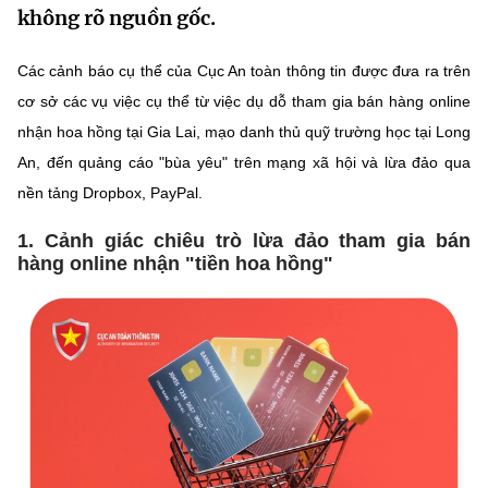
không rõ nguồn gốc.
MST IOFFICE
Văn bản QPPL
Sở Khoa học và Công nghệ
Chuyển đổi số
Các cảnh báo cụ thể của Cục An toàn thông tin được đưa ra trên
THỐNG KÊ
Văn bản chỉ đạo điều hành
Bưu chính, Viễn thông
cơ sở các vụ việc cụ thể từ việc dụ dỗ tham gia bán hàng online
Multimedia
Khoa học và Công nghệ
nhận hoa hồng tại Gia Lai, mạo danh thủ quỹ trường học tại Long
Lấy ý kiến người dân về dự thảo VBQPPL
Sở hữu trí tuệ
An, đến quảng cáo "bùa yêu" trên mạng xã hội và lừa đảo qua
THƯ ĐIỆN TỬ
Đổi mới sáng tạo
Tiêu chuẩn, đo lường, chất lượng
nền tảng Dropbox, PayPal.
Khác
Chuyển đổi số
1. Cảnh giác chiêu trò lừa đảo tham gia bán
Năng lượng nguyên tử
hàng online nhận "tiền hoa hồng"
Videos
Bưu chính, Viễn thông
Tin tổng hợp
Infographic
Sở hữu trí tuệ
Tin địa phương
Ảnh
Tiêu chuẩn, đo lường, chất lượng
Voice
Năng lượng nguyên tử
Nhiệm vụ trọng tâm