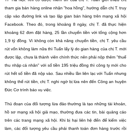
(Ghi rõ nguồn "https://mst.gov.vn" khi phát hành lại thông tin từ
website này)
tham gia bán hàng online nhận "hoa hồng", hướng dẫn chị T. truy
cập vào đường link và tạo lập gian bán hàng trên mạng xã hội
Facebook. Theo đó, trong khoảng 8 ngày, chị T. đã thực hiện
khoảng 62 đơn đặt hàng, 25 lần chuyển tiền với tổng cộng hơn
1,9 tỷ đồng. Vì không còn khả năng chuyển tiền, chị T. yêu cầu
rút vốn không làm nữa thì Tuấn lấy lý do gian hàng của chị T. mới
được lập, chưa là thành viên chính thức nên phải nộp thêm "thuế
thu nhập cá nhân" với số tiền 195 triệu đồng thì công ty mới cho
rút hết số tiền đã nộp vào. Sau nhiều lần liên lạc với Tuấn nhưng
không thể rút tiền, chị T. nghi ngờ bị lừa nên đến Công an huyện
Đức Cơ trình báo vụ việc.
Thủ đoạn của đối tượng lừa đảo thường là tạo những tài khoản,
hồ sơ mạng xã hội giả mạo, thường đưa các tin, bài quảng cáo
trên các trang mạng xã hội. Khi bị hại liên hệ đến để kiếm việc
làm, các đối tượng yêu cầu phải thanh toán đơn hàng trước rồi