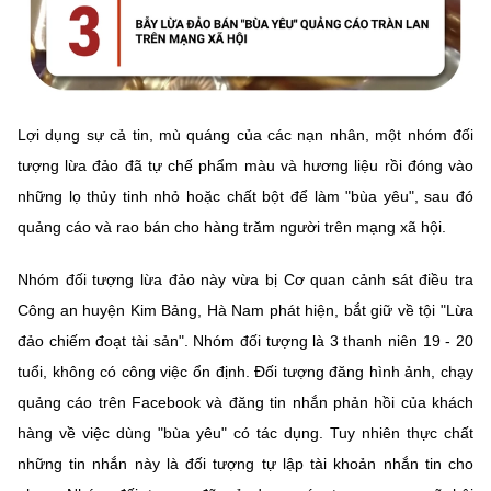
Lợi dụng sự cả tin, mù quáng của các nạn nhân, một nhóm đối
tượng lừa đảo đã tự chế phẩm màu và hương liệu rồi đóng vào
những lọ thủy tinh nhỏ hoặc chất bột để làm "bùa yêu", sau đó
quảng cáo và rao bán cho hàng trăm người trên mạng xã hội.
Nhóm đối tượng lừa đảo này vừa bị Cơ quan cảnh sát điều tra
Công an huyện Kim Bảng, Hà Nam phát hiện, bắt giữ về tội "Lừa
đảo chiếm đoạt tài sản". Nhóm đối tượng là 3 thanh niên 19 - 20
tuổi, không có công việc ổn định. Đối tượng đăng hình ảnh, chạy
quảng cáo trên Facebook và đăng tin nhắn phản hồi của khách
hàng về việc dùng "bùa yêu" có tác dụng. Tuy nhiên thực chất
những tin nhắn này là đối tượng tự lập tài khoản nhắn tin cho