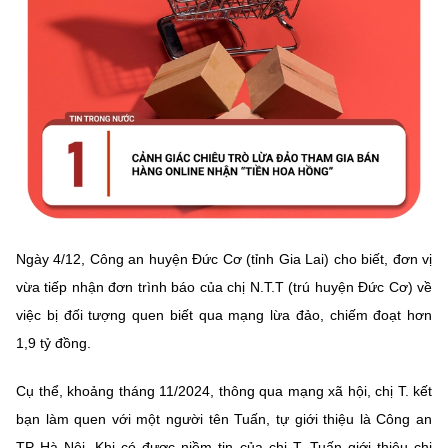
Chọn ngôn ngữ
Vietnamese
English
BỘ KHOA HỌC VÀ CÔNG NGHỆ
MINISTRY OF SCIENCE AND TECHNOLOGY
Điều khoản sử dụng
Theo dõi MST:
Góp ý
Ngày 4/12, Công an huyện Đức Cơ (tỉnh Gia Lai) cho biết, đơn vị
Cơ quan chủ quản: Bộ Khoa học và Công nghệ (MST)
vừa tiếp nhận đơn trình báo của chị N.T.T (trú huyện Đức Cơ) về
Chịu trách nhiệm nội dung: Nguyễn Thị Hải Hằng
việc bị đối tượng quen biết qua mạng lừa đảo, chiếm đoạt hơn
Giám đốc Trung tâm Truyền thông Khoa học và Công nghệ.
Liên hệ
1,9 tỷ đồng.
Địa chỉ: Ban Biên tập Cổng TTĐT - 18 Nguyễn Du, TP. Hà Nội
Điện thoại: 024 3936 9506
Cụ thể, khoảng tháng 11/2024, thông qua mạng xã hội, chị T. kết
Email:
stc@mst.gov.vn
bạn làm quen với một người tên Tuấn, tự giới thiệu là Công an
©2026 Bản quyền thuộc Bộ Khoa Học và Công Nghệ
TP Hà Nội. Khi có được niềm tin của chị T. Tuấn giới thiệu chị