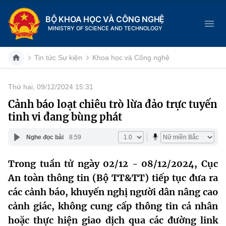
BỘ KHOA HỌC VÀ CÔNG NGHỆ
MINISTRY OF SCIENCE AND TECHNOLOGY
Tin tức Sự kiện
Khoa học và Công nghệ
Thứ hai, 09/12/2024 15:31
Danh mục
Cảnh báo loạt chiêu trò lừa đảo trực tuyến
tinh vi đang bùng phát
Trang chủ
Nghe đọc bài
8:59
Giới thiệu
Trong tuần tử ngày 02/12 - 08/12/2024, Cục
Chức năng nhiệm vụ
Tin tức sự kiện
An toàn thông tin (Bộ TT&TT) tiếp tục đưa ra
Dịch vụ công
các cảnh báo, khuyến nghị người dân nâng cao
Cơ cấu tổ chức
Khoa học và Công nghệ
cảnh giác, không cung cấp thông tin cá nhân
Hệ thống văn bản
Lịch sử phát triển
Đổi mới sáng tạo
hoặc thực hiện giao dịch qua các đường link