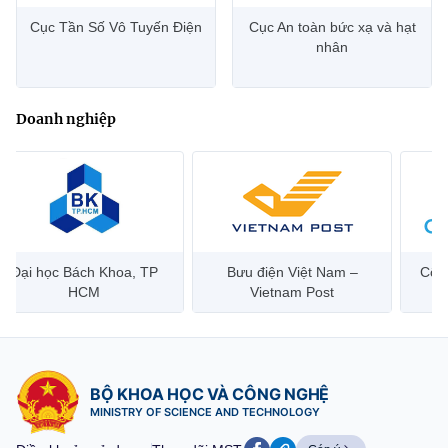
Cục Tần Số Vô Tuyến Điện
Cục An toàn bức xạ và hạt
nhân
Doanh nghiệp
Bưu điện Việt Nam –
Công ty Cổ phần Hạ tầng
Hanoi 
Vietnam Post
Viễn Thông CMC
BỘ KHOA HỌC VÀ CÔNG NGHỆ
MINISTRY OF SCIENCE AND TECHNOLOGY