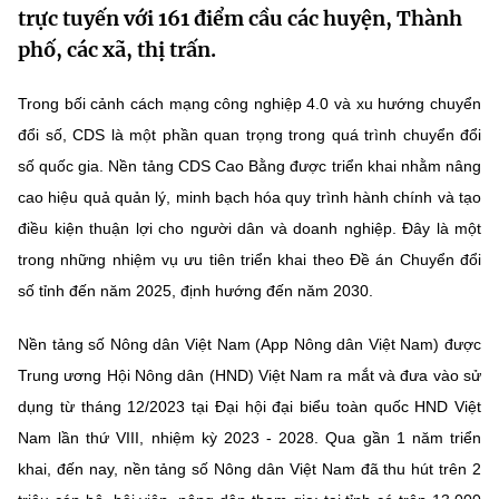
trực tuyến với 161 điểm cầu các huyện, Thành
MST IOFFICE
Văn bản QPPL
Sở Khoa học và Công nghệ
Chuyển đổi số
phố, các xã, thị trấn.
THỐNG KÊ
Văn bản chỉ đạo điều hành
Bưu chính, Viễn thông
Trong bối cảnh cách mạng công nghiệp 4.0 và xu hướng chuyển
Multimedia
Khoa học và Công nghệ
đổi số, CDS là một phần quan trọng trong quá trình chuyển đổi
Lấy ý kiến người dân về dự thảo VBQPPL
Sở hữu trí tuệ
số quốc gia. Nền tảng CDS Cao Bằng được triển khai nhằm nâng
THƯ ĐIỆN TỬ
Đổi mới sáng tạo
Tiêu chuẩn, đo lường, chất lượng
cao hiệu quả quản lý, minh bạch hóa quy trình hành chính và tạo
Khác
điều kiện thuận lợi cho người dân và doanh nghiệp. Đây là một
Chuyển đổi số
Năng lượng nguyên tử
trong những nhiệm vụ ưu tiên triển khai theo Đề án Chuyển đổi
Videos
số tỉnh đến năm 2025, định hướng đến năm 2030.
Bưu chính, Viễn thông
Tin tổng hợp
Infographic
Nền tảng số Nông dân Việt Nam (App Nông dân Việt Nam) được
Sở hữu trí tuệ
Tin địa phương
Ảnh
Trung ương Hội Nông dân (HND) Việt Nam ra mắt và đưa vào sử
Tiêu chuẩn, đo lường, chất lượng
dụng từ tháng 12/2023 tại Đại hội đại biểu toàn quốc HND Việt
Voice
Nam lần thứ VIII, nhiệm kỳ 2023 - 2028. Qua gần 1 năm triển
Năng lượng nguyên tử
Nhiệm vụ trọng tâm
khai, đến nay, nền tảng số Nông dân Việt Nam đã thu hút trên 2