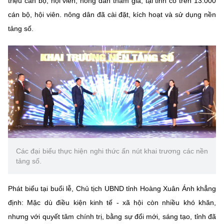
triệu cán bộ, hội viên, nông dân tham gia; tại tỉnh có trên 13.000
Chọn ngôn ngữ
cán bộ, hội viên. nông dân đã cài đặt, kích hoạt và sử dụng nền
Vietnamese
English
tảng số.
BỘ KHOA HỌC VÀ CÔNG NGHỆ
MINISTRY OF SCIENCE AND TECHNOLOGY
Điều khoản sử dụng
Theo dõi MST:
Góp ý
Cơ quan chủ quản: Bộ Khoa học và Công nghệ (MST)
Chịu trách nhiệm nội dung: Nguyễn Thị Hải Hằng
Các đại biểu thực hiện nghi thức ấn nút khai trương các nền
Giám đốc Trung tâm Truyền thông Khoa học và Công nghệ.
tảng số.
Liên hệ
Địa chỉ: Ban Biên tập Cổng TTĐT - 18 Nguyễn Du, TP. Hà Nội
Phát biểu tại buổi lễ, Chủ tịch UBND tỉnh Hoàng Xuân Ánh khẳng
Điện thoại: 024 3936 9506
định: Mặc dù điều kiện kinh tế - xã hội còn nhiều khó khăn,
Email:
stc@mst.gov.vn
©2026 Bản quyền thuộc Bộ Khoa Học và Công Nghệ
nhưng với quyết tâm chính trị, bằng sự đổi mới, sáng tạo, tỉnh đã