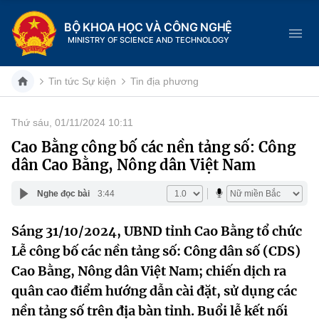
BỘ KHOA HỌC VÀ CÔNG NGHỆ
MINISTRY OF SCIENCE AND TECHNOLOGY
Tin tức Sự kiện
Tin địa phương
Thứ sáu, 01/11/2024 10:11
Danh mục
Cao Bằng công bố các nền tảng số: Công
dân Cao Bằng, Nông dân Việt Nam
Trang chủ
Nghe đọc bài
3:44
Giới thiệu
Sáng 31/10/2024, UBND tỉnh Cao Bằng tổ chức
Chức năng nhiệm vụ
Tin tức sự kiện
Lễ công bố các nền tảng số: Công dân số (CDS)
Dịch vụ công
Cao Bằng, Nông dân Việt Nam; chiến dịch ra
Cơ cấu tổ chức
Khoa học và Công nghệ
quân cao điểm hướng dẫn cài đặt, sử dụng các
Hệ thống văn bản
Lịch sử phát triển
Đổi mới sáng tạo
nền tảng số trên địa bàn tỉnh. Buổi lễ kết nối