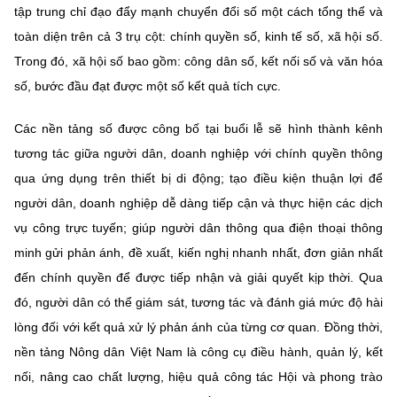
(Ghi rõ nguồn "https://mst.gov.vn" khi phát hành lại thông tin từ
tập trung chỉ đạo đẩy mạnh chuyển đổi số một cách tổng thể và
website này)
toàn diện trên cả 3 trụ cột: chính quyền số, kinh tế số, xã hội số.
Trong đó, xã hội số bao gồm: công dân số, kết nối số và văn hóa
số, bước đầu đạt được một số kết quả tích cực.
Các nền tảng số được công bố tại buổi lễ sẽ hình thành kênh
tương tác giữa người dân, doanh nghiệp với chính quyền thông
qua ứng dụng trên thiết bị di động; tạo điều kiện thuận lợi để
người dân, doanh nghiệp dễ dàng tiếp cận và thực hiện các dịch
vụ công trực tuyến; giúp người dân thông qua điện thoại thông
minh gửi phản ánh, đề xuất, kiến nghị nhanh nhất, đơn giản nhất
đến chính quyền để được tiếp nhận và giải quyết kịp thời. Qua
đó, người dân có thể giám sát, tương tác và đánh giá mức độ hài
lòng đối với kết quả xử lý phản ánh của từng cơ quan. Đồng thời,
nền tảng Nông dân Việt Nam là công cụ điều hành, quản lý, kết
nối, nâng cao chất lượng, hiệu quả công tác Hội và phong trào