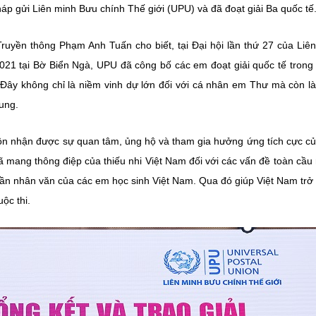
p gửi Liên minh Bưu chính Thế giới (UPU) và đã đoạt giải Ba quốc tế
Truyền thông Phạm Anh Tuấn cho biết, tại Đại hội lần thứ 27 của Liê
021 tại Bờ Biển Ngà, UPU đã công bố các em đoạt giải quốc tế trong
Đây không chỉ là niềm vinh dự lớn đối với cá nhân em Thư mà còn l
ung.
luôn nhận được sự quan tâm, ủng hộ và tham gia hưởng ứng tích cực c
 mang thông điệp của thiếu nhi Việt Nam đối với các vấn đề toàn cầu 
h thần nhân văn của các em học sinh Việt Nam. Qua đó giúp Việt Nam trở
ộc thi.