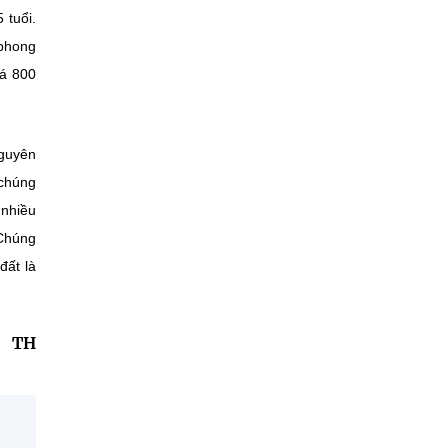
 tuổi.
 phong
uá 800
nguyên
 chúng
 nhiều
 Chúng
đất là
TH