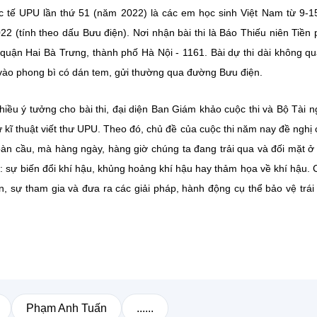
ốc tế UPU lần thứ 51 (năm 2022) là các em học sinh Việt Nam từ 9-15
22 (tính theo dấu Bưu điện). Nơi nhận bài thi là Báo Thiếu niên Tiền
uận Hai Bà Trưng, thành phố Hà Nội - 1161. Bài dự thi dài không q
cho vào phong bì có dán tem, gửi thường qua đường Bưu điện.
iều ý tưởng cho bài thi, đại diện Ban Giám khảo cuộc thi và Bộ Tài 
ư kĩ thuật viết thư UPU. Theo đó, chủ đề của cuộc thi năm nay đề nghị
oàn cầu, mà hàng ngày, hàng giờ chúng ta đang trải qua và đối mặt ở
ới: sự biến đổi khí hậu, khủng hoảng khí hậu hay thảm họa về khí hậu.
lớn, sự tham gia và đưa ra các giải pháp, hành động cụ thể bảo vệ trái 
Phạm Anh Tuấn
......