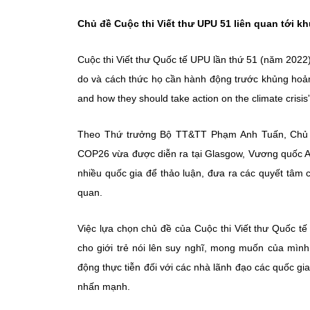
Chủ đề Cuộc thi Viết thư UPU 51 liên quan tới k
Cuộc thi Viết thư Quốc tế UPU lần thứ 51 (năm 2022) 
do và cách thức họ cần hành động trước khủng hoảng 
and how they should take action on the climate crisis”
Theo Thứ trưởng Bộ TT&TT Phạm Anh Tuấn, Chủ đề
COP26 vừa được diễn ra tại Glasgow, Vương quốc An
nhiều quốc gia để thảo luận, đưa ra các quyết tâm ch
quan.
Việc lựa chọn chủ đề của Cuộc thi Viết thư Quốc t
cho giới trẻ nói lên suy nghĩ, mong muốn của mìn
động thực tiễn đối với các nhà lãnh đạo các quốc g
nhấn mạnh.