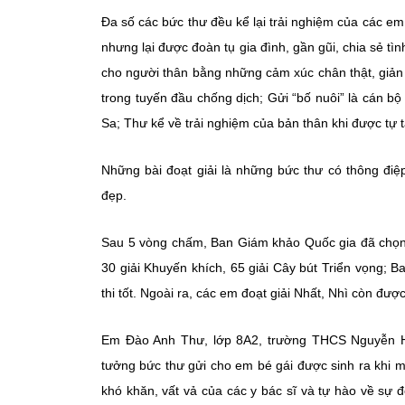
Đa số các bức thư đều kể lại trải nghiệm của các em
nhưng lại được đoàn tụ gia đình, gần gũi, chia sẻ tì
cho người thân bằng những cảm xúc chân thật, giản
trong tuyến đầu chống dịch; Gửi “bố nuôi” là cán bộ
Sa; Thư kể về trải nghiệm của bản thân khi được tự t
Những bài đoạt giải là những bức thư có thông điệp
đẹp.
Sau 5 vòng chấm, Ban Giám khảo Quốc gia đã chọn 11
30 giải Khuyến khích, 65 giải Cây bút Triển vọng; 
thi tốt. Ngoài ra, các em đoạt giải Nhất, Nhì còn đ
Em Đào Anh Thư, lớp 8A2, trường THCS Nguyễn Hu
tưởng bức thư gửi cho em bé gái được sinh ra khi m
khó khăn, vất vả của các y bác sĩ và tự hào về sự