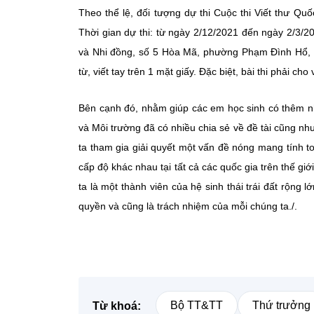
Theo thể lệ, đối tượng dự thi Cuộc thi Viết thư Qu
Thời gian dự thi: từ ngày 2/12/2021 đến ngày 2/3/20
và Nhi đồng, số 5 Hòa Mã, phường Phạm Đình Hổ, q
từ, viết tay trên 1 mặt giấy. Đặc biệt, bài thi phải 
Bên cạnh đó, nhằm giúp các em học sinh có thêm nh
và Môi trường đã có nhiều chia sẻ về đề tài cũng nh
ta tham gia giải quyết một vấn đề nóng mang tính t
cấp độ khác nhau tại tất cả các quốc gia trên thế gi
ta là một thành viên của hệ sinh thái trái đất rộng 
quyền và cũng là trách nhiệm của mỗi chúng ta./.
Bộ TT&TT
Thứ trưởng
Từ khoá: