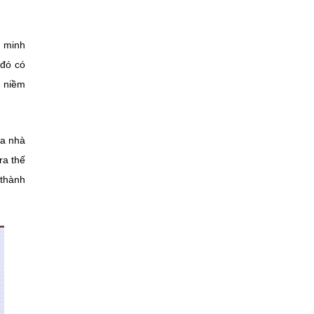
.
n minh
 đó có
à niềm
ủa nhà
ra thế
 thành