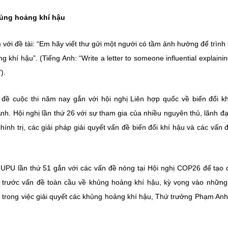
hủng hoảng khí hậu
với đề tài: “Em hãy viết thư gửi một người có tầm ảnh hưởng để trình 
khí hậu”. (Tiếng Anh: “Write a letter to someone influential explaini
).
 cuộc thi năm nay gắn với hội nghị Liên hợp quốc về biến đổi k
h. Hội nghị lần thứ 26 với sự tham gia của nhiều nguyên thủ, lãnh đ
ính trị, các giải pháp giải quyết vấn đề biến đổi khí hậu và các vấn đ
ế UPU lần thứ 51 gắn với các vấn đề nóng tại Hội nghị COP26 để tạo 
h trước vấn đề toàn cầu về khủng hoảng khí hậu, kỳ vọng vào nhữn
ia trong việc giải quyết các khủng hoảng khí hậu, Thứ trưởng Phạm An