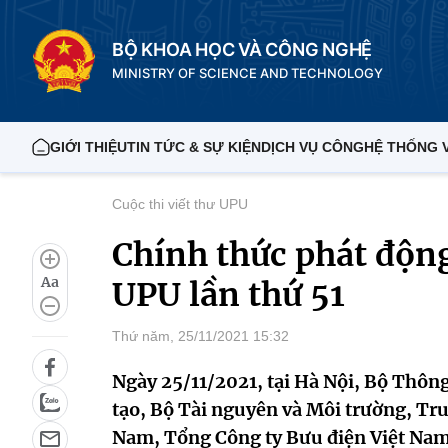
BỘ KHOA HỌC VÀ CÔNG NGHỆ
MINISTRY OF SCIENCE AND TECHNOLOGY
GIỚI THIỆU
TIN TỨC & SỰ KIỆN
DỊCH VỤ CÔNG
HỆ THỐNG 
Cuộc thi viết thư UPU
Chính thức phát động
Aa
UPU lần thứ 51
Thứ năm, 25/11/2021 15:32
Ngày 25/11/2021, tại Hà Nội, Bộ Thông
tạo, Bộ Tài nguyên và Môi trường, T
Nam, Tổng Công ty Bưu điện Việt Nam 