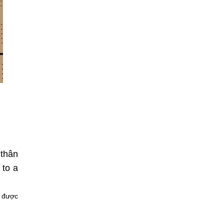
 thân
 to a
n được