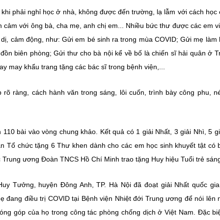
 khi phải nghỉ học ở nhà, không được đến trường, lạ lẫm với cách học 
nh cảm với ông bà, cha mẹ, anh chị em... Nhiều bức thư được các em vi
 dị, cảm động, như: Gửi em bé sinh ra trong mùa COVID; Gửi mẹ làm 
 đồn biên phòng; Gửi thư cho bà nội kể về bố là chiến sĩ hải quân ở 
ay may khẩu trang tặng các bác sĩ trong bệnh viện,...
 rõ ràng, cách hành văn trong sáng, lôi cuốn, trình bày công phu, n
0 bài vào vòng chung khảo. Kết quả có 1 giải Nhất, 3 giải Nhì, 5 gi
Ban Tổ chức tặng 6 Thư khen dành cho các em học sinh khuyết tật có 
ược Trung ương Đoàn TNCS Hồ Chí Minh trao tặng Huy hiệu Tuổi trẻ sáng
y Tưởng, huyện Đông Anh, TP. Hà Nội đã đoạt giải Nhất quốc gia
ẹ đang điều trị COVID tại Bệnh viện Nhiệt đới Trung ương để nói lên
 đóng góp của họ trong công tác phòng chống dịch ở Việt Nam. Đặc bi