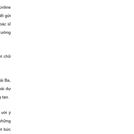
online
ết gửi
bác sĩ
Trường
ét chữ
ải Ba,
bài dự
 tạo.
 với ý
 những
ệt bức