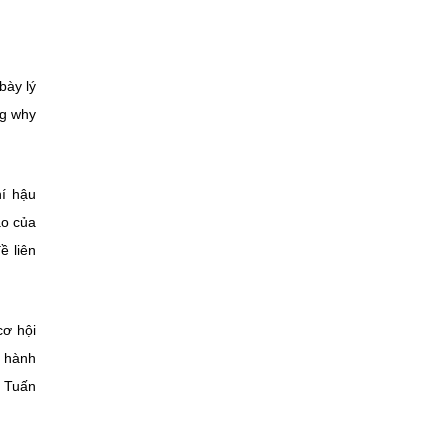
bày lý
ng why
hí hậu
ạo của
ề liên
cơ hội
g hành
h Tuấn