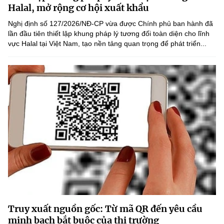
Chọn ngôn ngữ
Halal, mở rộng cơ hội xuất khẩu
Nghị định số 127/2026/NĐ-CP vừa được Chính phủ ban hành đã
Vietnamese
English
lần đầu tiên thiết lập khung pháp lý tương đối toàn diện cho lĩnh
vực Halal tại Việt Nam, tạo nền tảng quan trọng để phát triển...
BỘ KHOA HỌC VÀ CÔNG NGHỆ
MINISTRY OF SCIENCE AND TECHNOLOGY
Điều khoản sử dụng
Theo dõi MST:
Góp ý
Cơ quan chủ quản: Bộ Khoa học và Công nghệ (MST)
Chịu trách nhiệm nội dung: Nguyễn Thị Hải Hằng
Giám đốc Trung tâm Truyền thông Khoa học và Công nghệ.
Liên hệ
Địa chỉ: Ban Biên tập Cổng TTĐT - 18 Nguyễn Du, TP. Hà Nội
Điện thoại: 024 3936 9506
Email:
stc@mst.gov.vn
Truy xuất nguồn gốc: Từ mã QR đến yêu cầu
©2026 Bản quyền thuộc Bộ Khoa Học và Công Nghệ
minh bạch bắt buộc của thị trường