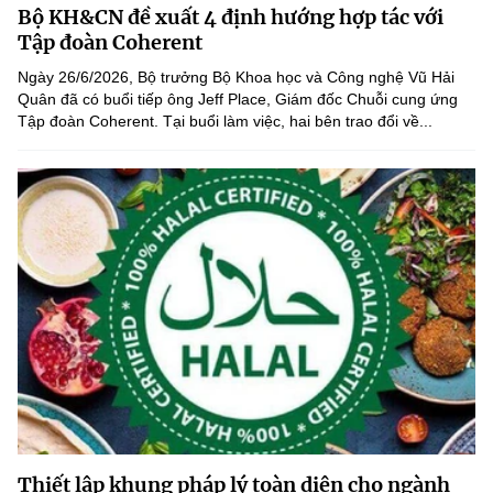
Bộ KH&CN đề xuất 4 định hướng hợp tác với
MST IOFFICE
Văn bản QPPL
Sở Khoa học và Công nghệ
Chuyển đổi số
Tập đoàn Coherent
THỐNG KÊ
Ngày 26/6/2026, Bộ trưởng Bộ Khoa học và Công nghệ Vũ Hải
Văn bản chỉ đạo điều hành
Bưu chính, Viễn thông
Quân đã có buổi tiếp ông Jeff Place, Giám đốc Chuỗi cung ứng
Tập đoàn Coherent. Tại buổi làm việc, hai bên trao đổi về...
Multimedia
Khoa học và Công nghệ
Lấy ý kiến người dân về dự thảo VBQPPL
Sở hữu trí tuệ
THƯ ĐIỆN TỬ
Đổi mới sáng tạo
Tiêu chuẩn, đo lường, chất lượng
Khác
Chuyển đổi số
Năng lượng nguyên tử
Videos
Bưu chính, Viễn thông
Tin tổng hợp
Infographic
Sở hữu trí tuệ
Tin địa phương
Ảnh
Tiêu chuẩn, đo lường, chất lượng
Voice
Năng lượng nguyên tử
Nhiệm vụ trọng tâm
Thiết lập khung pháp lý toàn diện cho ngành