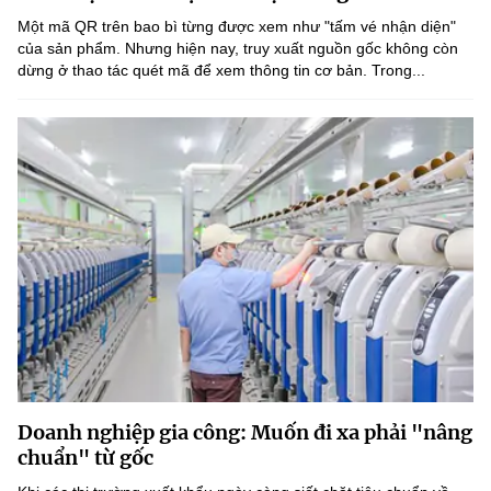
(Ghi rõ nguồn "https://mst.gov.vn" khi phát hành lại thông tin từ
Một mã QR trên bao bì từng được xem như "tấm vé nhận diện"
website này)
của sản phẩm. Nhưng hiện nay, truy xuất nguồn gốc không còn
dừng ở thao tác quét mã để xem thông tin cơ bản. Trong...
Doanh nghiệp gia công: Muốn đi xa phải "nâng
chuẩn" từ gốc