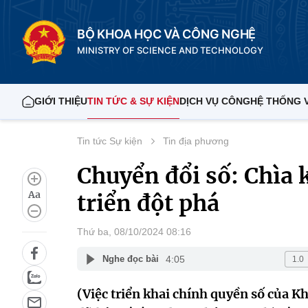
BỘ KHOA HỌC VÀ CÔNG NGHỆ
MINISTRY OF SCIENCE AND TECHNOLOGY
GIỚI THIỆU
TIN TỨC & SỰ KIỆN
DỊCH VỤ CÔNG
HỆ THỐNG 
Tin tức Sự kiện
Tin địa phương
Chuyển đổi số: Chìa
Aa
triển đột phá
Thứ ba, 08/10/2024 08:16
4:05
Nghe đọc bài
(Việc triển khai chính quyền số của K