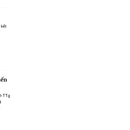
 kết
iến
Đ-TTg
g
.