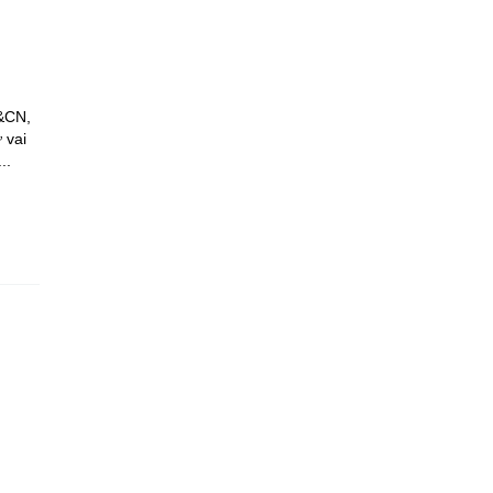
H&CN,
 vai
..