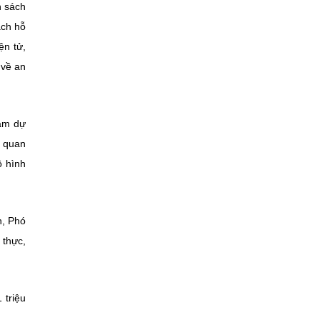
h sách
ách hỗ
ện tử,
 về an
Nam dự
g quan
ô hình
h, Phó
 thực,
 triệu