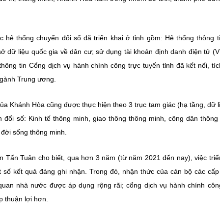
hệ thống chuyển đổi số đã triển khai ở tỉnh gồm: Hệ thống thông ti
 sở dữ liệu quốc gia về dân cư; sử dụng tài khoản định danh điện tử (
thông tin Cổng dịch vụ hành chính công trực tuyến tỉnh đã kết nối, tí
 ngành Trung ương.
của Khánh Hòa cũng được thực hiện theo 3 trục tam giác (hạ tầng, dữ l
n đổi số: Kinh tế thông minh, giao thông thông minh, công dân thông
à đời sống thông minh.
 Tấn Tuân cho biết, qua hơn 3 năm (từ năm 2021 đến nay), việc triể
t số kết quả đáng ghi nhận. Trong đó, nhận thức của cán bộ các cấ
quan nhà nước được áp dụng rộng rãi; cổng dịch vụ hành chính côn
 thuận lợi hơn.