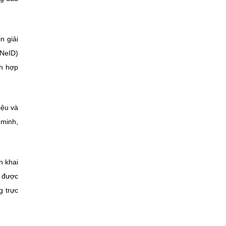
n giải
VNeID)
ch hợp
iệu và
 minh,
n khai
p được
g trực