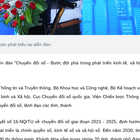
n phát biểu tại diễn đàn.
đàn "Chuyển đổi số - Bước đột phá trong phát triển kinh tế, xã hộ
 Thông tin và Truyền thông, Bộ Khoa học và Công nghệ, Bộ Kế hoạch 
binh và Xã hội, Cục Chuyển đổi số quốc gia, Viện Chiến lược Thông 
yển đổi số, lãnh đạo các tỉnh, thành.
ết số 16-NQ/TU về chuyển đổi số giai đoạn 2021 - 2025, định hướ
t triển là chính quyền số, kinh tế số và xã hội số. Đến năm 2030, tỉ
đô thị thông minh; Khánh Hòa nằm trong nhóm 20 tỉnh, thành phố đứ