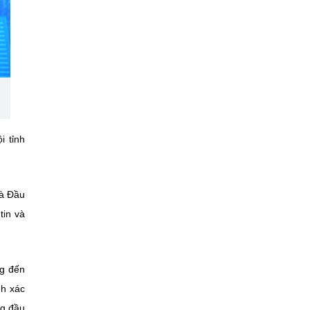
i tỉnh
và Đầu
tin và
ng đến
nh xác
ng đầu