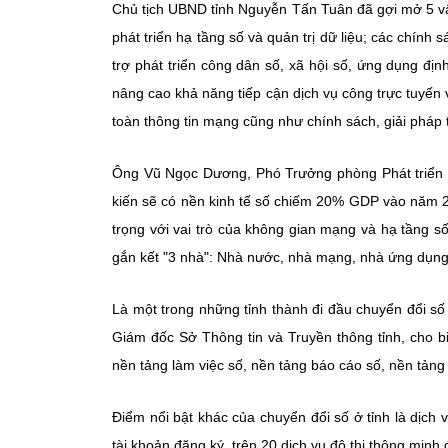
Chủ tịch UBND tỉnh Nguyễn Tấn Tuân đã gợi mở 5 vấ
phát triển hạ tầng số và quản trị dữ liệu; các chính
trợ phát triển công dân số, xã hội số, ứng dụng đị
nâng cao khả năng tiếp cận dịch vụ công trực tuyến 
toàn thông tin mạng cũng như chính sách, giải pháp 
Ông Vũ Ngọc Dương, Phó Trưởng phòng Phát triển hạ
kiến sẽ có nền kinh tế số chiếm 20% GDP vào năm 2
trọng với vai trò của không gian mạng và hạ tầng s
gắn kết "3 nhà": Nhà nước, nhà mạng, nhà ứng dụng
Là một trong những tỉnh thành đi đầu chuyển đổi s
Giám đốc Sở Thông tin và Truyền thông tỉnh, cho b
nền tảng làm việc số, nền tảng báo cáo số, nền tảng
Điểm nổi bật khác của chuyển đổi số ở tỉnh là dịch v
tài khoản đăng ký, trên 20 dịch vụ đô thị thông min