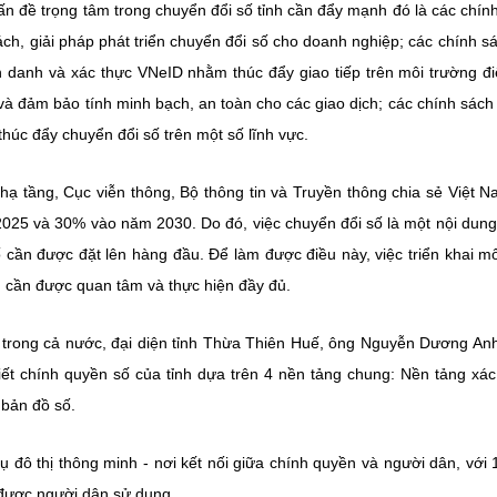
n đề trọng tâm trong chuyển đổi số tỉnh cần đẩy mạnh đó là các chín
 sách, giải pháp phát triển chuyển đổi số cho doanh nghiệp; các chính s
nh danh và xác thực VNeID nhằm thúc đẩy giao tiếp trên môi trường đi
và đảm bảo tính minh bạch, an toàn cho các giao dịch; các chính sách
thúc đẩy chuyển đổi số trên một số lĩnh vực.
 tầng, Cục viễn thông, Bộ thông tin và Truyền thông chia sẻ Việt 
025 và 30% vào năm 2030. Do đó, việc chuyển đổi số là một nội dun
ố cần được đặt lên hàng đầu. Để làm được điều này, việc triển khai m
 cần được quan tâm và thực hiện đầy đủ.
ố trong cả nước, đại diện tỉnh Thừa Thiên Huế, ông Nguyễn Dương An
iết chính quyền số của tỉnh dựa trên 4 nền tảng chung: Nền tảng xác
 bản đồ số.
ụ đô thị thông minh - nơi kết nối giữa chính quyền và người dân, với 1
h được người dân sử dụng.