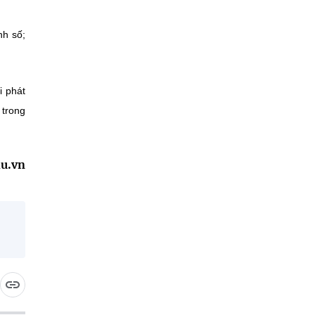
nh số;
i phát
 trong
u.vn