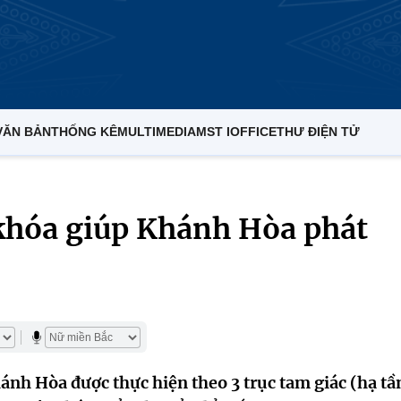
VĂN BẢN
THỐNG KÊ
MULTIMEDIA
MST IOFFICE
THƯ ĐIỆN TỬ
 khóa giúp Khánh Hòa phát
hánh Hòa được thực hiện theo 3 trục tam giác (hạ tầ