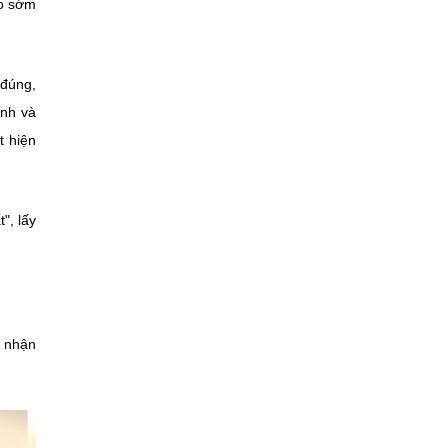
áo sớm
"đúng,
ính và
t hiện
", lấy
p nhận