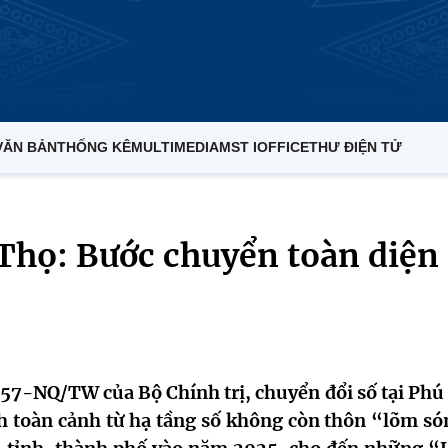
VĂN BẢN
THỐNG KÊ
MULTIMEDIA
MST IOFFICE
THƯ ĐIỆN TỬ
 Thọ: Bước chuyển toàn diện
ố 57-NQ/TW của Bộ Chính trị, chuyển đổi số tại Phú
nh toàn cảnh từ hạ tầng số không còn thôn “lõm só