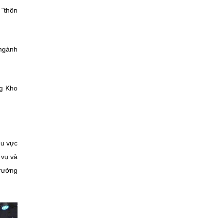
 "thôn
 ngành
ng Kho
hu vực
 vụ và
trưởng