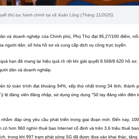
 quyết thủ tục hành chính tại xã Xuân Lũng (Tháng 11/2025).
dân và doanh nghiệp của Chính phủ, Phú Thọ đạt 95,27/100 điểm, nổi
của người dân; số hóa hồ sơ và cung cấp dịch vụ công trực tuyến.
quá hạn đã mang lại hiệu quả rõ rệt khi giải quyết 8.568/8.620 hồ sơ, 
gười dân và doanh nghiệp.
iện tử toàn trình đạt khoảng 94%, xếp thứ nhất trong 34 tỉnh, thành 
ỷ lệ đảng viên đăng nhập, sử dụng ứng dụng "Sổ tay đảng viên điện t
 nhằm đáp ứng yêu cầu phát triển trong giai đoạn mới. Đến nay, 10
có hơn 960 nghìn thuê bao Internet cố định và trên 3,6 triệu thuê ba
ch, trong khi 997 trạm phát sóng 5G đã được đưa vào khai thác, tăng