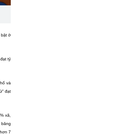
 bật ở
đạt tỷ
phố và
ử" đạt
0% xã,
o băng
 hơn 7