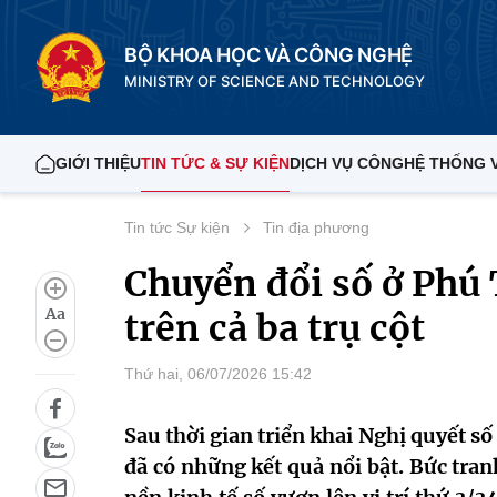
BỘ KHOA HỌC VÀ CÔNG NGHỆ
MINISTRY OF SCIENCE AND TECHNOLOGY
GIỚI THIỆU
TIN TỨC & SỰ KIỆN
DỊCH VỤ CÔNG
HỆ THỐNG 
Tin tức Sự kiện
Tin địa phương
Chuyển đổi số ở Phú
Aa
trên cả ba trụ cột
Thứ hai, 06/07/2026 15:42
Sau thời gian triển khai Nghị quyết s
đã có những kết quả nổi bật. Bức tra