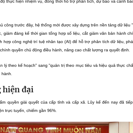
tiến độ thực hiện nhiệm vụ, đồng thời hỗ trợ phân tích, dự báo và cảnh b
ủ công trước đây, hệ thống mới được xây dựng trên nền tảng dữ liệu 
ục, giảm đáng kể thời gian tổng hợp số liệu, cắt giảm văn bản hành ch
 hợp công nghệ trí tuệ nhân tạo (AI) để hỗ trợ phân tích dữ liệu, phá
hính quyền chủ động điều hành, nâng cao chất lượng ra quyết định.
lý theo kế hoạch" sang "quản trị theo mục tiêu và hiệu quả thực chất
u hành.
 hiện đại
ẩm quyền giải quyết của cấp tỉnh và cấp xã. Lũy kế đến nay đã tiế
ện trực tuyến, chiếm gần 96%.