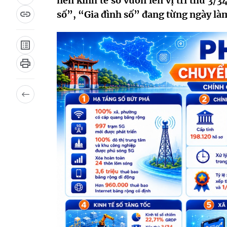
nền kinh tế số vươn lên vị trí thứ 3
số”, “Gia đình số” đang từng ngày làm