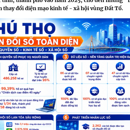
/34 tỉnh, thành phố vào năm 2025, cho đến những “
 thay đổi diện mạo kinh tế - xã hội vùng Đất Tổ.