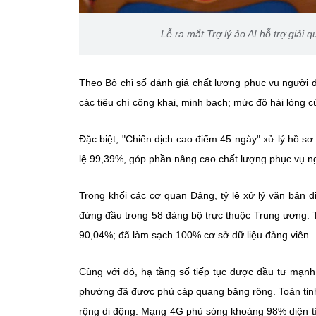
Lễ ra mắt Trợ lý ảo AI hỗ trợ giải
Theo Bộ chỉ số đánh giá chất lượng phục vụ người 
các tiêu chí công khai, minh bạch; mức độ hài lòng 
Đặc biệt, "Chiến dịch cao điểm 45 ngày" xử lý hồ sơ 
lệ 99,39%, góp phần nâng cao chất lượng phục vụ n
Trong khối các cơ quan Đảng, tỷ lệ xử lý văn bản đ
đứng đầu trong 58 đảng bộ trực thuộc Trung ương. T
90,04%; đã làm sạch 100% cơ sở dữ liệu đảng viên.
Cùng với đó, hạ tầng số tiếp tục được đầu tư mạnh
phường đã được phủ cáp quang băng rộng. Toàn tỉnh 
rộng di động. Mạng 4G phủ sóng khoảng 98% diện tí