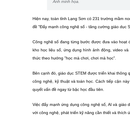
Ảnh minh họa.
Hiện nay, toàn tỉnh Lạng Sơn có 231 trường mầm no
đề "Đẩy mạnh công nghệ số - tăng cường giáo dục 
Công nghệ số đang từng bước được đưa vào hoạt độn
kho học liệu số, ứng dụng hình ảnh động, video và 
thức theo hướng "học mà chơi, chơi mà học".
Bên cạnh đó, giáo dục STEM được triển khai thông qu
công nghệ, kỹ thuật và toán học. Cách tiếp cận nà
quyết vấn đề ngay từ bậc học đầu tiên.
Việc đẩy mạnh ứng dụng công nghệ số, AI và giáo d
với công nghệ, phát triển kỹ năng cần thiết và thích 