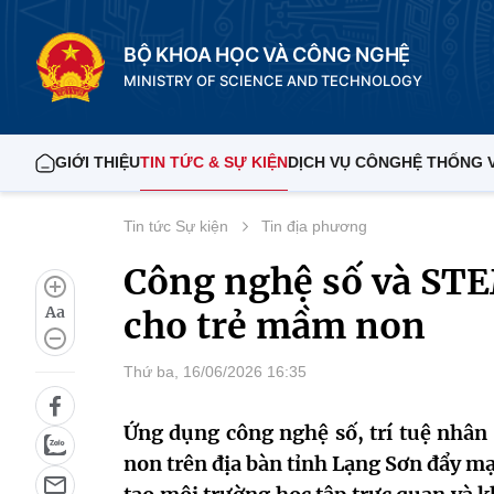
BỘ KHOA HỌC VÀ CÔNG NGHỆ
MINISTRY OF SCIENCE AND TECHNOLOGY
GIỚI THIỆU
TIN TỨC & SỰ KIỆN
DỊCH VỤ CÔNG
HỆ THỐNG 
Tin tức Sự kiện
Tin địa phương
Công nghệ số và STE
Aa
cho trẻ mầm non
Thứ ba, 16/06/2026 16:35
Ứng dụng công nghệ số, trí tuệ nhân
non trên địa bàn tỉnh Lạng Sơn đẩy m