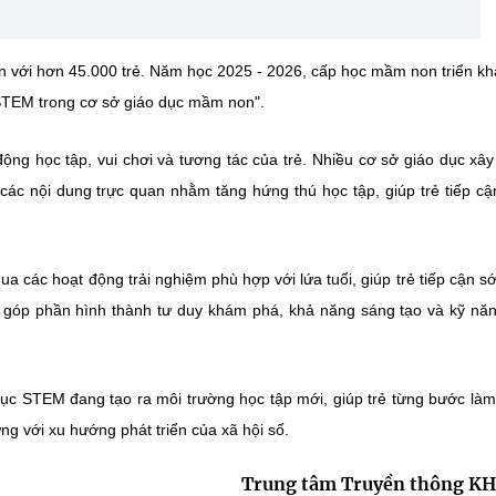
n với hơn 45.000 trẻ. Năm học 2025 - 2026, cấp học mầm non triển kh
STEM trong cơ sở giáo dục mầm non".
g học tập, vui chơi và tương tác của trẻ. Nhiều cơ sở giáo dục xâ
các nội dung trực quan nhằm tăng hứng thú học tập, giúp trẻ tiếp cậ
a các hoạt động trải nghiệm phù hợp với lứa tuổi, giúp trẻ tiếp cận s
y góp phần hình thành tư duy khám phá, khả năng sáng tạo và kỹ năn
ục STEM đang tạo ra môi trường học tập mới, giúp trẻ từng bước là
ứng với xu hướng phát triển của xã hội số.
Trung tâm Truyền thông K