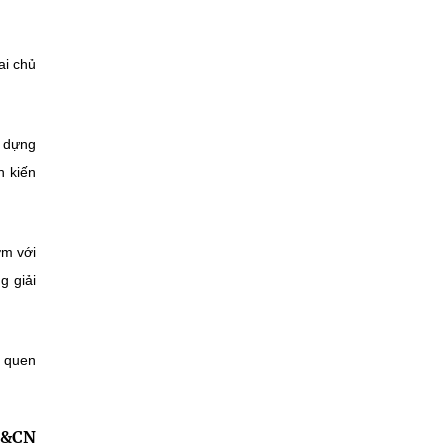
ai chủ
y dựng
n kiến
ớm với
g giải
m quen
H&CN