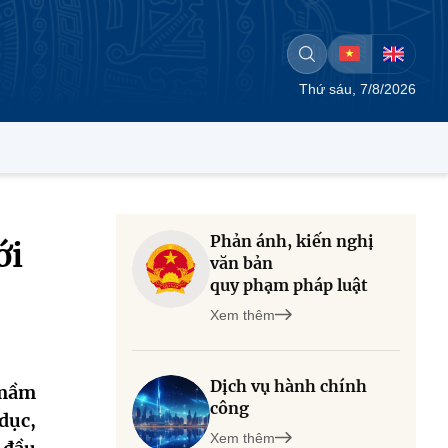
Thứ sáu, 7/8/2026
Phản ánh, kiến nghị
ới
văn bản
quy phạm pháp luật
Xem thêm
Dịch vụ hành chính
 mầm
công
dục,
Xem thêm