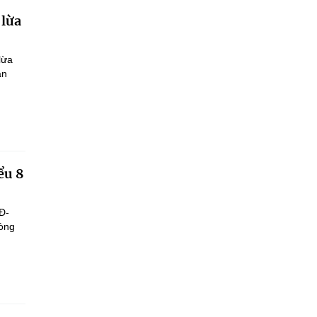
 lừa
lừa
ận
ểu 8
Đ-
hòng