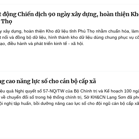
 động Chiến dịch 90 ngày xây dựng, hoàn thiện Kh
ú Thọ
y xây dựng, hoàn thiện Kho dữ liệu tỉnh Phú Thọ nhằm chuẩn hóa, làm
ết nối và đồng bộ dữ liệu, hình thành kho dữ liệu dùng chung phục vụ c
ạo, điều hành và phát triển kinh tế - xã hội.
g cao năng lực số cho cán bộ cấp xã
iệu quả Nghị quyết số 57-NQ/TW của Bộ Chính trị và Kế hoạch 100 ng
 về chuyển đổi số trong hệ thống chính trị, Sở KH&CN Lạng Sơn đã ph
ội nghị tập huấn, bồi dưỡng năng cao lực số cho đội ngũ cán bộ cấp xã.