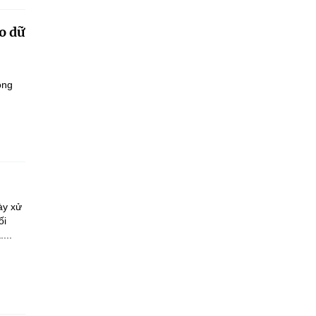
o dữ
ông
ày xử
ối
...