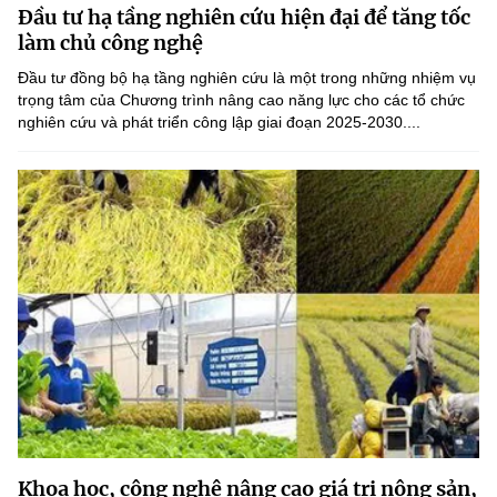
Đầu tư hạ tầng nghiên cứu hiện đại để tăng tốc
MST IOFFICE
Văn bản QPPL
Sở Khoa học và Công nghệ
Chuyển đổi số
làm chủ công nghệ
THỐNG KÊ
Đầu tư đồng bộ hạ tầng nghiên cứu là một trong những nhiệm vụ
Văn bản chỉ đạo điều hành
Bưu chính, Viễn thông
trọng tâm của Chương trình nâng cao năng lực cho các tổ chức
nghiên cứu và phát triển công lập giai đoạn 2025-2030....
Multimedia
Khoa học và Công nghệ
Lấy ý kiến người dân về dự thảo VBQPPL
Sở hữu trí tuệ
THƯ ĐIỆN TỬ
Đổi mới sáng tạo
Tiêu chuẩn, đo lường, chất lượng
Khác
Chuyển đổi số
Năng lượng nguyên tử
Videos
Bưu chính, Viễn thông
Tin tổng hợp
Infographic
Sở hữu trí tuệ
Tin địa phương
Ảnh
Tiêu chuẩn, đo lường, chất lượng
Voice
Năng lượng nguyên tử
Nhiệm vụ trọng tâm
Khoa học, công nghệ nâng cao giá trị nông sản,