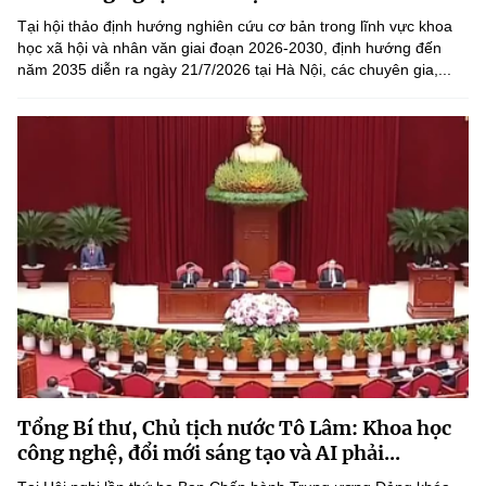
(Ghi rõ nguồn "https://mst.gov.vn" khi phát hành lại thông tin từ
Tại hội thảo định hướng nghiên cứu cơ bản trong lĩnh vực khoa
website này)
học xã hội và nhân văn giai đoạn 2026-2030, định hướng đến
năm 2035 diễn ra ngày 21/7/2026 tại Hà Nội, các chuyên gia,...
Tổng Bí thư, Chủ tịch nước Tô Lâm: Khoa học
công nghệ, đổi mới sáng tạo và AI phải...