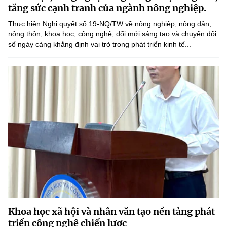
Chọn ngôn ngữ
tăng sức cạnh tranh của ngành nông nghiệp.
Thực hiện Nghị quyết số 19-NQ/TW về nông nghiệp, nông dân,
Vietnamese
English
nông thôn, khoa học, công nghệ, đổi mới sáng tạo và chuyển đổi
số ngày càng khẳng định vai trò trong phát triển kinh tế...
BỘ KHOA HỌC VÀ CÔNG NGHỆ
MINISTRY OF SCIENCE AND TECHNOLOGY
Điều khoản sử dụng
Theo dõi MST:
Góp ý
Cơ quan chủ quản: Bộ Khoa học và Công nghệ (MST)
Chịu trách nhiệm nội dung: Nguyễn Thị Hải Hằng
Giám đốc Trung tâm Truyền thông Khoa học và Công nghệ.
Liên hệ
Địa chỉ: Ban Biên tập Cổng TTĐT - 18 Nguyễn Du, TP. Hà Nội
Điện thoại: 024 3936 9506
Email:
stc@mst.gov.vn
Khoa học xã hội và nhân văn tạo nền tảng phát
©2026 Bản quyền thuộc Bộ Khoa Học và Công Nghệ
triển công nghệ chiến lược