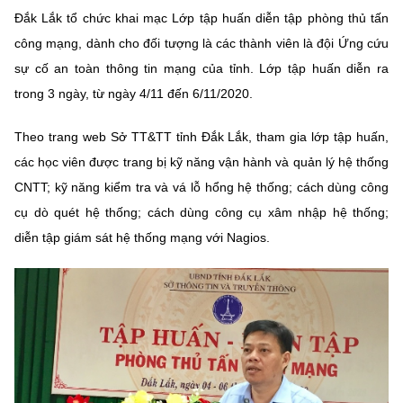
Đắk Lắk tổ chức khai mạc Lớp tập huấn diễn tập phòng thủ tấn
MST IOFFICE
Văn bản QPPL
Sở Khoa học và Công nghệ
Chuyển đổi số
công mạng, dành cho đối tượng là các thành viên là đội Ứng cứu
THỐNG KÊ
Văn bản chỉ đạo điều hành
sự cố an toàn thông tin mạng của tỉnh. Lớp tập huấn diễn ra
Bưu chính, Viễn thông
trong 3 ngày, từ ngày 4/11 đến 6/11/2020.
Multimedia
Khoa học và Công nghệ
Lấy ý kiến người dân về dự thảo VBQPPL
Sở hữu trí tuệ
Theo trang web Sở TT&TT tỉnh Đắk Lắk, tham gia lớp tập huấn,
THƯ ĐIỆN TỬ
Đổi mới sáng tạo
Tiêu chuẩn, đo lường, chất lượng
các học viên được trang bị kỹ năng vận hành và quản lý hệ thống
Khác
CNTT; kỹ năng kiểm tra và vá lỗ hổng hệ thống; cách dùng công
Chuyển đổi số
Năng lượng nguyên tử
cụ dò quét hệ thống; cách dùng công cụ xâm nhập hệ thống;
Videos
Bưu chính, Viễn thông
diễn tập giám sát hệ thống mạng với Nagios.
Tin tổng hợp
Infographic
Sở hữu trí tuệ
Tin địa phương
Ảnh
Tiêu chuẩn, đo lường, chất lượng
Voice
Năng lượng nguyên tử
Nhiệm vụ trọng tâm