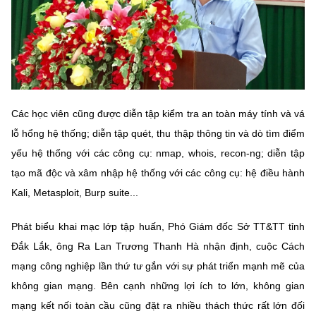
Chọn ngôn ngữ
Vietnamese
English
BỘ KHOA HỌC VÀ CÔNG NGHỆ
Các học viên cũng được diễn tập kiểm tra an toàn máy tính và vá
MINISTRY OF SCIENCE AND TECHNOLOGY
lỗ hổng hệ thống; diễn tập quét, thu thập thông tin và dò tìm điểm
Điều khoản sử dụng
Theo dõi MST:
Góp ý
yếu hệ thống với các công cụ: nmap, whois, recon-ng; diễn tập
tạo mã độc và xâm nhập hệ thống với các công cụ: hệ điều hành
Cơ quan chủ quản: Bộ Khoa học và Công nghệ (MST)
Kali, Metasploit, Burp suite...
Chịu trách nhiệm nội dung: Nguyễn Thị Hải Hằng
Giám đốc Trung tâm Truyền thông Khoa học và Công nghệ.
Phát biểu khai mạc lớp tập huấn, Phó Giám đốc Sở TT&TT tỉnh
Liên hệ
Đắk Lắk, ông Ra Lan Trương Thanh Hà nhận định, cuộc Cách
Địa chỉ: Ban Biên tập Cổng TTĐT - 18 Nguyễn Du, TP. Hà Nội
mạng công nghiệp lần thứ tư gắn với sự phát triển mạnh mẽ của
Điện thoại: 024 3936 9506
không gian mạng. Bên cạnh những lợi ích to lớn, không gian
Email:
stc@mst.gov.vn
©2026 Bản quyền thuộc Bộ Khoa Học và Công Nghệ
mạng kết nối toàn cầu cũng đặt ra nhiều thách thức rất lớn đối