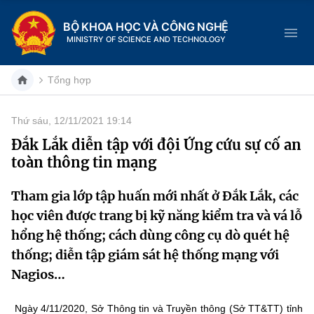
BỘ KHOA HỌC VÀ CÔNG NGHỆ
MINISTRY OF SCIENCE AND TECHNOLOGY
Tổng hợp
Thứ sáu, 12/11/2021 19:14
Danh mục
Đắk Lắk diễn tập với đội Ứng cứu sự cố an
toàn thông tin mạng
Trang chủ
Tham gia lớp tập huấn mới nhất ở Đắk Lắk, các
Giới thiệu
học viên được trang bị kỹ năng kiểm tra và vá lỗ
Chức năng nhiệm vụ
Tin tức sự kiện
hổng hệ thống; cách dùng công cụ dò quét hệ
thống; diễn tập giám sát hệ thống mạng với
Dịch vụ công
Cơ cấu tổ chức
Khoa học và Công nghệ
Nagios…
Hệ thống văn bản
Lịch sử phát triển
Đổi mới sáng tạo
Ngày 4/11/2020, Sở Thông tin và Truyền thông (Sở TT&TT) tỉnh