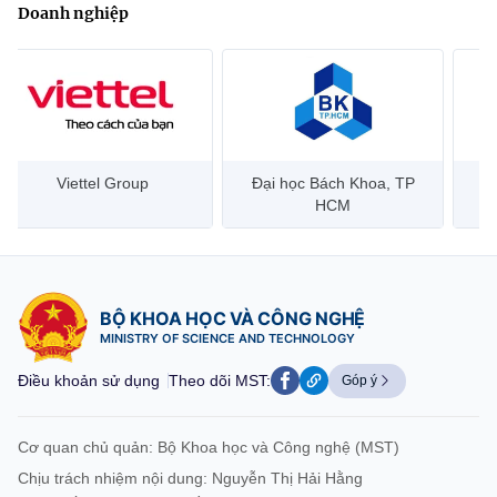
Doanh nghiệp
Đại học Bách Khoa, TP
Bưu điện Việt Nam –
Công
HCM
Vietnam Post
BỘ KHOA HỌC VÀ CÔNG NGHỆ
MINISTRY OF SCIENCE AND TECHNOLOGY
Điều khoản sử dụng
Theo dõi MST:
Góp ý
Cơ quan chủ quản: Bộ Khoa học và Công nghệ (MST)
Chịu trách nhiệm nội dung: Nguyễn Thị Hải Hằng