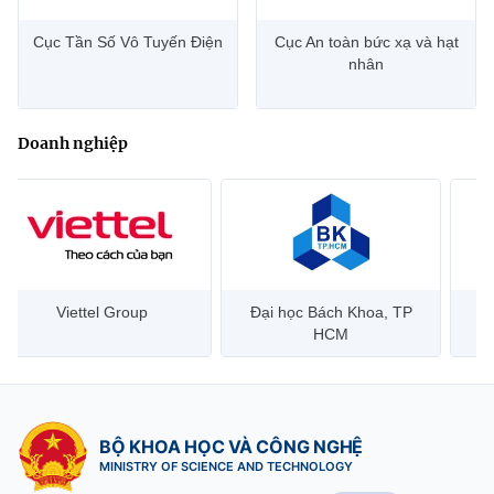
Cục Tần Số Vô Tuyến Điện
Cục An toàn bức xạ và hạt
nhân
Doanh nghiệp
Đại học Bách Khoa, TP
Bưu điện Việt Nam –
Công
HCM
Vietnam Post
BỘ KHOA HỌC VÀ CÔNG NGHỆ
MINISTRY OF SCIENCE AND TECHNOLOGY