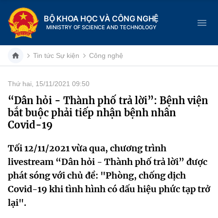
BỘ KHOA HỌC VÀ CÔNG NGHỆ
MINISTRY OF SCIENCE AND TECHNOLOGY
Tin tức Sự kiện
Công nghệ
Thứ hai, 15/11/2021 09:50
Danh mục
“Dân hỏi - Thành phố trả lời”: Bệnh viện
bắt buộc phải tiếp nhận bệnh nhân
Trang chủ
Covid-19
Giới thiệu
Tối 12/11/2021 vừa qua, chương trình
livestream “Dân hỏi - Thành phố trả lời” được
Chức năng nhiệm vụ
Tin tức sự kiện
phát sóng với chủ đề: "Phòng, chống dịch
Dịch vụ công
Cơ cấu tổ chức
Khoa học và Công nghệ
Covid-19 khi tình hình có dấu hiệu phức tạp trở
lại".
Hệ thống văn bản
Lịch sử phát triển
Đổi mới sáng tạo