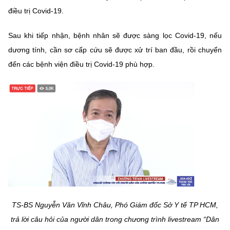
Chọn ngôn ngữ
điều trị Covid-19.
Vietnamese
English
Sau khi tiếp nhận, bệnh nhân sẽ được sàng lọc Covid-19, nếu
dương tính, cần sơ cấp cứu sẽ được xử trí ban đầu, rồi chuyển
đến các bệnh viện điều trị Covid-19 phù hợp.
BỘ KHOA HỌC VÀ CÔNG NGHỆ
MINISTRY OF SCIENCE AND TECHNOLOGY
Điều khoản sử dụng
Theo dõi MST:
Góp ý
Cơ quan chủ quản: Bộ Khoa học và Công nghệ (MST)
Chịu trách nhiệm nội dung: Nguyễn Thị Hải Hằng
Giám đốc Trung tâm Truyền thông Khoa học và Công nghệ.
Liên hệ
Địa chỉ: Ban Biên tập Cổng TTĐT - 18 Nguyễn Du, TP. Hà Nội
Điện thoại: 024 3936 9506
TS-BS Nguyễn Văn Vĩnh Châu, Phó Giám đốc Sở Y tế TP HCM,
Email:
stc@mst.gov.vn
trả lời câu hỏi của người dân trong chương trình livestream “Dân
©2026 Bản quyền thuộc Bộ Khoa Học và Công Nghệ