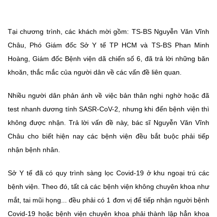
MST IOFFICE
Văn bản QPPL
Sở Khoa học và Công nghệ
Chuyển đổi số
Tại chương trình, các khách mời gồm: TS-BS Nguyễn Văn Vĩnh
THỐNG KÊ
Văn bản chỉ đạo điều hành
Bưu chính, Viễn thông
Châu, Phó Giám đốc Sở Y tế TP HCM và TS-BS Phan Minh
Multimedia
Khoa học và Công nghệ
Hoàng, Giám đốc Bệnh viện dã chiến số 6, đã trả lời những băn
Lấy ý kiến người dân về dự thảo VBQPPL
Sở hữu trí tuệ
khoăn, thắc mắc của người dân về các vấn đề liên quan.
THƯ ĐIỆN TỬ
Đổi mới sáng tạo
Tiêu chuẩn, đo lường, chất lượng
Nhiều người dân phản ánh về việc bản thân nghi nghờ hoặc đã
Khác
Chuyển đổi số
test nhanh dương tính SASR-CoV-2, nhưng khi đến bệnh viện thì
Năng lượng nguyên tử
Videos
không được nhận. Trả lời vấn đề này, bác sĩ Nguyễn Văn Vĩnh
Bưu chính, Viễn thông
Tin tổng hợp
Châu cho biết hiện nay các bệnh viện đều bắt buộc phải tiếp
Infographic
nhận bệnh nhân.
Sở hữu trí tuệ
Tin địa phương
Ảnh
Sở Y tế đã có quy trình sàng lọc Covid-19 ở khu ngoại trú các
Tiêu chuẩn, đo lường, chất lượng
Voice
bệnh viện. Theo đó, tất cả các bệnh viện không chuyên khoa như
Năng lượng nguyên tử
Nhiệm vụ trọng tâm
mắt, tai mũi họng... đều phải có 1 đơn vị để tiếp nhận người bệnh
Covid-19 hoặc bệnh viện chuyên khoa phải thành lập hẳn khoa