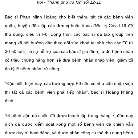
(Ghi rõ nguồn "https://mst.gov.vn" khi phát hành lại thông tin từ
hỏi - Thành phố trả lời”, tối 12-11
website này)
Bác sĩ Phan Minh Hoàng cho biết thêm, tất cả các bệnh viện
quận, huyện đều lập các đơn vị hoặc khoa điều trị Covid-19 để
thu dung, điều trị F0. Đồng thời, các bác sĩ đã tạo group trên
mạng xã hội hướng dẫn theo dõi sức khoẻ tại nhà cho các F0 từ
30-50 tuổi, có sự hỗ trợ của các bác sĩ gia đình, từ đó bệnh nhân
có triệu chứng nặng hơn sẽ đưa bệnh nhân nhập viện, giảm tối
đa tỷ lệ bệnh nhân trở nặng.
"Đặc biệt, hiện nay, các trường hợp F0 nếu có nhu cầu nhập viện
thì tất cả các bệnh viện phải tiếp nhận", bác sĩ Hoàng khẳng
định.
16 bệnh viện dã chiến đã được thành lập trong tháng 7, đến nay
dịch đã được kiểm soát xong một số bệnh viện dã chiến vẫn
được duy trì hoạt động, và được phân công cụ thể thu dung bệnh