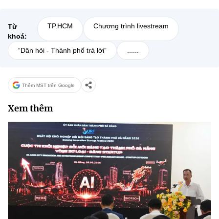
TP.HCM
Chương trình livestream
Từ
khoá:
“Dân hỏi - Thành phố trả lời”
......
Thêm MST trên Google
Xem thêm