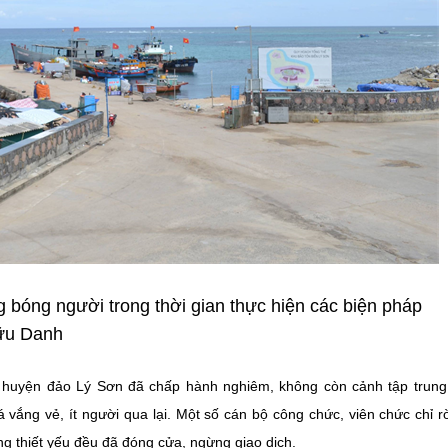
 bóng người trong thời gian thực hiện các biện pháp
Hữu Danh
n huyện đảo Lý Sơn đã chấp hành nghiêm, không còn cảnh tập trun
vắng vẻ, ít người qua lại. Một số cán bộ công chức, viên chức chỉ r
g thiết yếu đều đã đóng cửa, ngừng giao dịch.