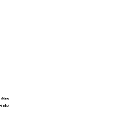
g đông
ời nhà