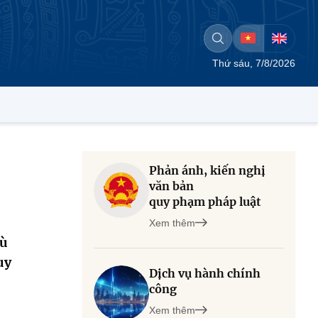
Thứ sáu, 7/8/2026
Phản ánh, kiến nghị
văn bản
quy phạm pháp luật
Xem thêm
dù
uy
Dịch vụ hành chính
công
Xem thêm