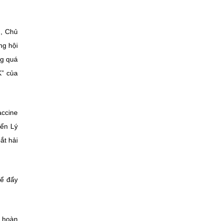
g, Chủ
ng hội
ng quá
K” của
accine
iển Lý
ắt hải
hể đẩy
ó hoàn