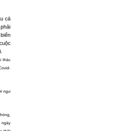
u cá
 phải
 biển
 cuộc
.
i thác
Covid-
ới ngư
phòng,
, ngày