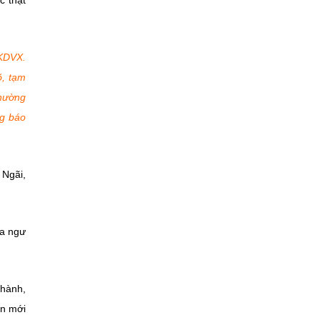
c thật
-KDVX.
õ, tạm
thường
ng báo
 Ngãi,
ủa ngư
Thành,
ơn mới