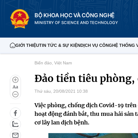
BỘ KHOA HỌC VÀ CÔNG NGHỆ
MINISTRY OF SCIENCE AND TECHNOLOGY
GIỚI THIỆU
TIN TỨC & SỰ KIỆN
DỊCH VỤ CÔNG
HỆ THỐNG 
Biển đảo, Việt Nam
Đảo tiền tiêu phòng,
Aa
Thứ sáu, 20/08/2021 10:38
Việc phòng, chống dịch Covid-19 trên đ
hoạt động đánh bắt, thu mua hải sản t
cơ lây lan dịch bệnh.