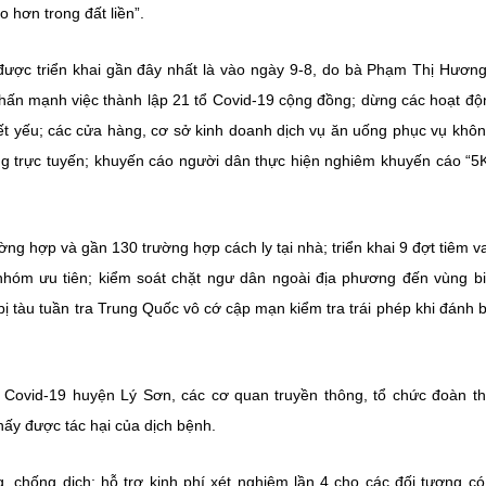
 hơn trong đất liền”.
được triển khai gần đây nhất là vào ngày 9-8, do bà Phạm Thị Hươn
hấn mạnh việc thành lập 21 tổ Covid-19 cộng đồng; dừng các hoạt độ
iết yếu; các cửa hàng, cơ sở kinh doanh dịch vụ ăn uống phục vụ khô
g trực tuyến; khuyến cáo người dân thực hiện nghiêm khuyến cáo “5
ờng hợp và gần 130 trường hợp cách ly tại nhà; triển khai 9 đợt tiêm v
nhóm ưu tiên; kiểm soát chặt ngư dân ngoài địa phương đến vùng b
 tàu tuần tra Trung Quốc vô cớ cập mạn kiểm tra trái phép khi đánh b
 Covid-19 huyện Lý Sơn, các cơ quan truyền thông, tổ chức đoàn t
ấy được tác hại của dịch bệnh.
 chống dịch; hỗ trợ kinh phí xét nghiệm lần 4 cho các đối tượng c