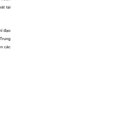
át tại
hỉ đạo
 Trung
ện các