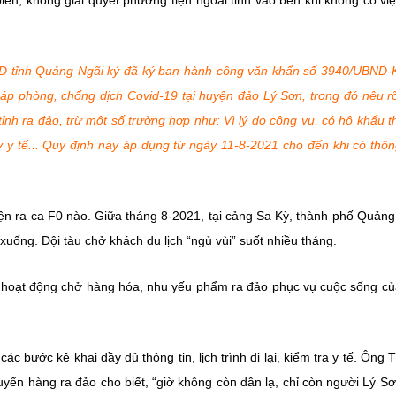
iển, không giải quyết phương tiện ngoài tỉnh vào bến khi không có việ
D tỉnh Quảng Ngãi ký đã ký ban hành công văn khẩn số 3940/UBND
háp phòng, chống dịch Covid-19 tại huyện đảo Lý Sơn, trong đó nêu r
tỉnh ra đảo, trừ một số trường hợp như: Vì lý do công vụ, có hộ khẩu 
y y tế... Quy định này áp dụng từ ngày 11-8-2021 cho đến khi có thô
ện ra ca F0 nào. Giữa tháng 8-2021, tại cảng Sa Kỳ, thành phố Quảng
uống. Đội tàu chở khách du lịch “ngủ vùi” suốt nhiều tháng.
ặn hoạt động chở hàng hóa, nhu yếu phẩm ra đảo phục vụ cuộc sống c
ác bước kê khai đầy đủ thông tin, lịch trình đi lại, kiểm tra y tế. Ông 
yển hàng ra đảo cho biết, “giờ không còn dân lạ, chỉ còn người Lý S