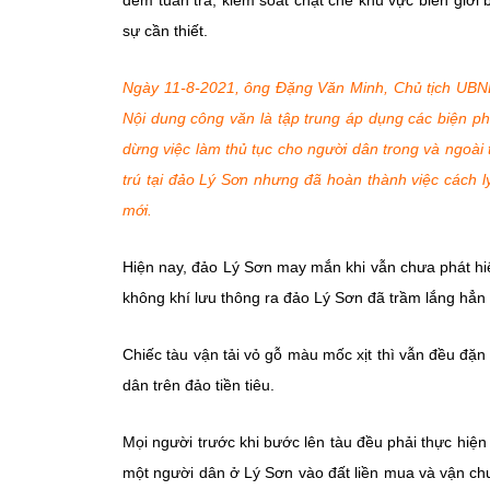
đêm tuần tra, kiểm soát chặt chẽ khu vực biên giới b
sự cần thiết.
Ngày 11-8-2021, ông Đặng Văn Minh, Chủ tịch UBN
Nội dung công văn là tập trung áp dụng các biện p
dừng việc làm thủ tục cho người dân trong và ngoài 
trú tại đảo Lý Sơn nhưng đã hoàn thành việc cách l
mới.
Hiện nay, đảo Lý Sơn may mắn khi vẫn chưa phát hi
không khí lưu thông ra đảo Lý Sơn đã trầm lắng hẳn x
Chiếc tàu vận tải vỏ gỗ màu mốc xịt thì vẫn đều đ
dân trên đảo tiền tiêu.
Mọi người trước khi bước lên tàu đều phải thực hiện c
một người dân ở Lý Sơn vào đất liền mua và vận chu