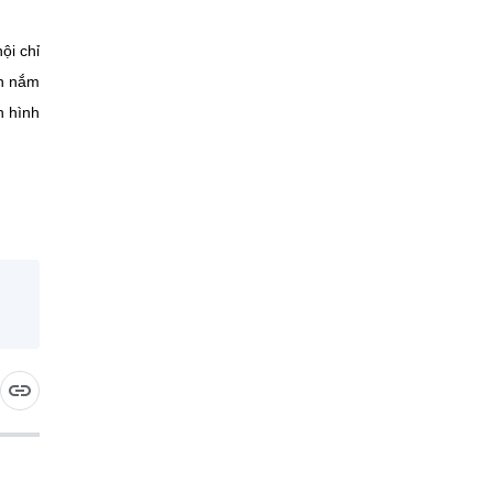
ội chỉ
ân nắm
h hình