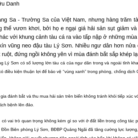
Hữu Danh
ng Sa - Trường Sa của Việt Nam, nhưng hàng trăm tà
thể vươn khơi, bởi họ e ngại giá hải sản sụt giảm và
 Khác với khung cảnh tàu cá ra vào tấp nập ở những mùa
u kín vũng neo đậu tàu Lý Sơn. Nhiều ngư dân hơn nửa
 ruột, đứng ngồi không yên vì mùa đánh bắt sắp khép lại
g Lý Sơn có số lượng lớn tàu cá của ngư dân trong và ngoài tỉnh kha
 có điều kiện thuận lợi để bảo vệ “vùng xanh” trong phòng, chống dịch 
gia đánh bắt và thu mua hải sản trên biển không tránh khỏi tiếp xúc v
dịch bệnh lên đảo.
 có vai trò quan trọng không kém gì so với ở đất liền trong công tác 
, Đồn Biên phòng Lý Sơn, BĐBP Quảng Ngãi đã tăng cường lực lượng