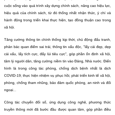
(Ghi rõ nguồn "https://mst.gov.vn" khi phát hành lại thông tin từ
cuộc sống vào quá trình xây dựng chính sách, nâng cao hiệu lực,
website này)
hiệu quả của chính sách, từ đó thống nhất nhận thức, ý chí và
hành động trong triển khai thực hiện, tạo đồng thuận cao trong
xã hội.
Tăng cường thông tin chính thống kịp thời, chủ động đấu tranh,
phản bác quan điểm sai trái, thông tin xấu độc, "lấy cái đẹp, dẹp
cái xấu, lấy tích cực, đẩy lùi tiêu cực", góp phần ổn định xã hội,
tâm lý người dân, tăng cường niềm tin vào Đảng, Nhà nước. Điển
hình là trong công tác phòng, chống dịch bệnh nhất là dịch
COVID-19; thực hiện nhiệm vụ phục hồi, phát triển kinh tế xã hội,
phòng, chống tham nhũng, bảo đảm quốc phòng, an ninh và đối
ngoại...
Công tác chuyển đổi
số, ứng dụng công nghệ, phương thức
truyền thông mới đã bước đầu được quan tâm, góp phần điều