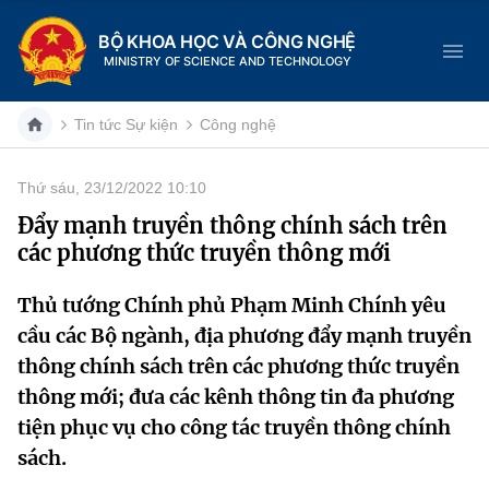
BỘ KHOA HỌC VÀ CÔNG NGHỆ
MINISTRY OF SCIENCE AND TECHNOLOGY
Tin tức Sự kiện
Công nghệ
Thứ sáu, 23/12/2022 10:10
Danh mục
Đẩy mạnh truyền thông chính sách trên
các phương thức truyền thông mới
Trang chủ
Thủ tướng Chính phủ Phạm Minh Chính yêu
Giới thiệu
cầu các Bộ ngành, địa phương đẩy mạnh truyền
Chức năng nhiệm vụ
Tin tức sự kiện
thông chính sách trên các phương thức truyền
thông mới; đưa các kênh thông tin đa phương
Dịch vụ công
Cơ cấu tổ chức
Khoa học và Công nghệ
tiện phục vụ cho công tác truyền thông chính
sách.
Hệ thống văn bản
Lịch sử phát triển
Đổi mới sáng tạo