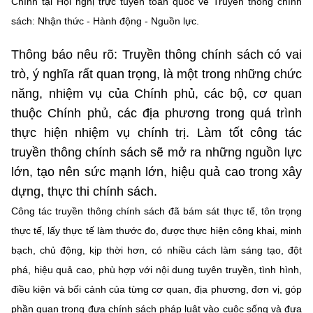
Chính tại Hội nghị trực tuyến toàn quốc về Truyền thông chính
Chọn ngôn ngữ
sách: Nhận thức - Hành động - Nguồn lực.
Vietnamese
English
Thông báo nêu rõ: Truyền thông chính sách có vai
trò, ý nghĩa rất quan trọng, là một trong những chức
năng, nhiệm vụ của Chính phủ, các bộ, cơ quan
BỘ KHOA HỌC VÀ CÔNG NGHỆ
thuộc Chính phủ, các địa phương trong quá trình
MINISTRY OF SCIENCE AND TECHNOLOGY
thực hiện nhiệm vụ chính trị. Làm tốt công tác
Điều khoản sử dụng
Theo dõi MST:
Góp ý
truyền thông chính sách sẽ mở ra những nguồn lực
lớn, tạo nên sức mạnh lớn, hiệu quả cao trong xây
Cơ quan chủ quản: Bộ Khoa học và Công nghệ (MST)
dựng, thực thi chính sách.
Chịu trách nhiệm nội dung: Nguyễn Thị Hải Hằng
Công tác truyền thông chính sách đã bám sát thực tế, tôn trọng
Giám đốc Trung tâm Truyền thông Khoa học và Công nghệ.
thực tế, lấy thực tế làm thước đo, được thực hiện công khai, minh
Liên hệ
bạch, chủ động, kịp thời hơn, có nhiều cách làm sáng tạo, đột
Địa chỉ: Ban Biên tập Cổng TTĐT - 18 Nguyễn Du, TP. Hà Nội
phá, hiệu quả cao, phù hợp với nội dung tuyên truyền, tình hình,
Điện thoại: 024 3936 9506
Email:
stc@mst.gov.vn
điều kiện và bối cảnh của từng cơ quan, địa phương, đơn vị, góp
©2026 Bản quyền thuộc Bộ Khoa Học và Công Nghệ
phần quan trọng đưa chính sách pháp luật vào cuộc sống và đưa