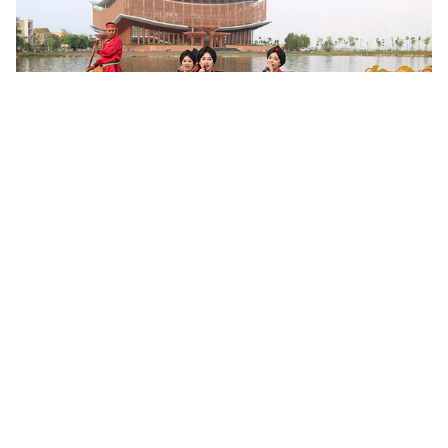
Khoa học, công nghệ mở đường khai thác nguồn lực văn
hóa
Sau 6 tháng triển khai Nghị quyết số 80-NQ/TW của Bộ Chính trị,
nhiều địa phương đã cụ thể hóa chủ trương phát triển văn hóa
bằng các chương trình, đề án và mô hình mới. Khoa học,...