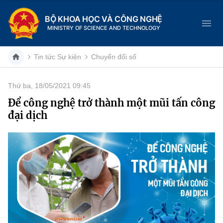
BỘ KHOA HỌC VÀ CÔNG NGHỆ
MINISTRY OF SCIENCE AND TECHNOLOGY
Tin tức Sự kiện
Chuyển đổi số
Thứ ba, 18/05/2021 09:45
Danh mục
Để công nghệ trở thành một mũi tấn công
đại dịch
Trang chủ
Giới thiệu
Chức năng nhiệm vụ
Tin tức sự kiện
Dịch vụ công
Cơ cấu tổ chức
Khoa học và Công nghệ
Hệ thống văn bản
Lịch sử phát triển
Đổi mới sáng tạo