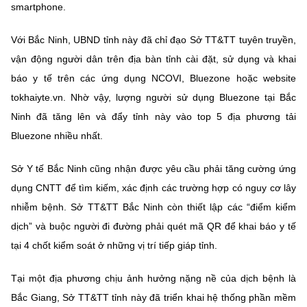
(Ghi rõ nguồn "https://mst.gov.vn" khi phát hành lại thông tin từ
smartphone.
website này)
Với Bắc Ninh, UBND tỉnh này đã chỉ đạo Sở TT&TT tuyên truyền,
vận động người dân trên địa bàn tỉnh cài đặt, sử dụng và khai
báo y tế trên các ứng dụng NCOVI, Bluezone hoặc website
tokhaiyte.vn. Nhờ vậy, lượng người sử dụng Bluezone tại Bắc
Ninh đã tăng lên và đẩy tỉnh này vào top 5 địa phương tải
Bluezone nhiều nhất.
Sở Y tế Bắc Ninh cũng nhận được yêu cầu phải tăng cường ứng
dụng CNTT để tìm kiếm, xác định các trường hợp có nguy cơ lây
nhiễm bệnh. Sở TT&TT Bắc Ninh còn thiết lập các “điểm kiểm
dịch” và buộc người đi đường phải quét mã QR để khai báo y tế
tại 4 chốt kiểm soát ở những vị trí tiếp giáp tỉnh.
Tại một địa phương chịu ảnh hưởng nặng nề của dịch bệnh là
Bắc Giang, Sở TT&TT tỉnh này đã triển khai hệ thống phần mềm