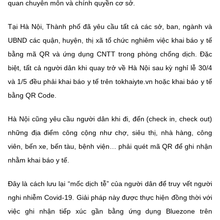
quan chuyên môn và chính quyền cơ sở.
Chọn ngôn ngữ
Vietnamese
English
Tại Hà Nội, Thành phố đã yêu cầu tất cả các sở, ban, ngành và
UBND các quận, huyện, thị xã tổ chức nghiêm việc khai báo y tế
bằng mã QR và ứng dụng CNTT trong phòng chống dịch. Đặc
biệt, tất cả người dân khi quay trở về Hà Nội sau kỳ nghỉ lễ 30/4
BỘ KHOA HỌC VÀ CÔNG NGHỆ
và 1/5 đều phải khai báo y tế trên tokhaiyte.vn hoặc khai báo y tế
MINISTRY OF SCIENCE AND TECHNOLOGY
bằng QR Code.
Điều khoản sử dụng
Theo dõi MST:
Góp ý
Hà Nội cũng yêu cầu người dân khi đi, đến (check in, check out)
những địa điểm công cộng như chợ, siêu thị, nhà hàng, công
Cơ quan chủ quản: Bộ Khoa học và Công nghệ (MST)
viên, bến xe, bến tàu, bệnh viện… phải quét mã QR để ghi nhận
Chịu trách nhiệm nội dung: Nguyễn Thị Hải Hằng
Giám đốc Trung tâm Truyền thông Khoa học và Công nghệ.
nhằm khai báo y tế.
Liên hệ
Địa chỉ: Ban Biên tập Cổng TTĐT - 18 Nguyễn Du, TP. Hà Nội
Đây là cách lưu lại “mốc dịch tễ” của người dân để truy vết người
Điện thoại: 024 3936 9506
nghi nhiễm Covid-19. Giải pháp này được thực hiện đồng thời với
Email:
stc@mst.gov.vn
việc ghi nhận tiếp xúc gần bằng ứng dụng Bluezone trên
©2026 Bản quyền thuộc Bộ Khoa Học và Công Nghệ