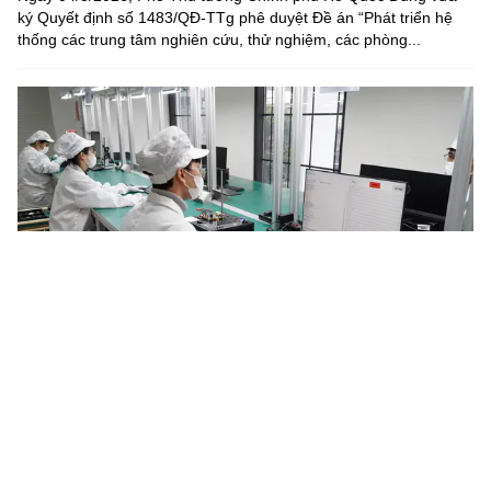
ký Quyết định số 1483/QĐ-TTg phê duyệt Đề án “Phát triển hệ
thống các trung tâm nghiên cứu, thử nghiệm, các phòng...
Năm 2030, Việt Nam làm chủ tối thiểu 4 công nghệ chiến
lược
Chương trình quốc gia đặc biệt về công nghệ chiến lược đặt mục
tiêu đến năm 2030 làm chủ ít nhất 4 công nghệ chiến lược,