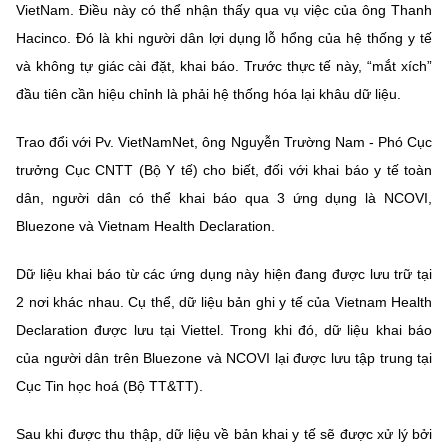
VietNam. Điều này có thể nhận thấy qua vụ việc của ông Thanh
Hacinco. Đó là khi người dân lợi dụng lỗ hổng của hệ thống y tế
và không tự giác cài đặt, khai báo. Trước thực tế này, “mắt xích”
đầu tiên cần hiệu chỉnh là phải hệ thống hóa lại khâu dữ liệu.
Trao đổi với Pv. VietNamNet, ông Nguyễn Trường Nam - Phó Cục
trưởng Cục CNTT (Bộ Y tế) cho biết, đối với khai báo y tế toàn
dân, người dân có thể khai báo qua 3 ứng dụng là NCOVI,
Bluezone và Vietnam Health Declaration.
Dữ liệu khai báo từ các ứng dụng này hiện đang được lưu trữ tại
2 nơi khác nhau. Cụ thể, dữ liệu bản ghi y tế của Vietnam Health
Declaration được lưu tại Viettel. Trong khi đó, dữ liệu khai báo
của người dân trên Bluezone và NCOVI lại được lưu tập trung tại
Cục Tin học hoá (Bộ TT&TT).
Sau khi được thu thập, dữ liệu về bản khai y tế sẽ được xử lý bởi