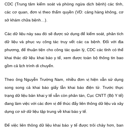
CDC (Trung tâm kiểm soát và phòng ngừa dịch bệnh) các tỉnh,
các cơ quan, đơn vị theo thẩm quyền (VD: cảng hàng không, cơ
sở khám chữa bệnh…).
Các dữ liệu này sau đó sẽ được sử dụng để kiểm soát, phân tích
dữ liệu và phục vụ công tác truy vết các ca bệnh. Đối với địa
phương, để thuận tiện cho công tác quản lý, CDC các tỉnh có thể
khai thác dữ liệu khai báo y tế, xem được toàn bộ thông tin bao
gồm cả lịch trình di chuyển.
Theo ông Nguyễn Trường Nam, nhiều đơn vị hiện vẫn sử dụng
song song cả khai báo giấy lẫn khai báo điện tử. Trước thực
trạng dữ liệu bản khai y tế vẫn còn phân tán, Cục CNTT (Bộ Y tế)
đang làm việc với các đơn vị để thúc đẩy liên thông dữ liệu và xây
dựng cơ sở dữ liệu tập trung về khai báo y tế.
Để việc liên thông dữ liệu khai báo y tế được trôi chảy hơn, ban