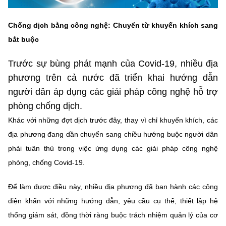
MST IOFFICE
Văn bản QPPL
Sở Khoa học và Công nghệ
Chuyển đổi số
Chống dịch bằng công nghệ: Chuyển từ khuyến khích sang
THỐNG KÊ
Văn bản chỉ đạo điều hành
bắt buộc
Bưu chính, Viễn thông
Multimedia
Khoa học và Công nghệ
Lấy ý kiến người dân về dự thảo VBQPPL
Trước sự bùng phát mạnh của Covid-19, nhiều địa
Sở hữu trí tuệ
phương trên cả nước đã triển khai hướng dẫn
THƯ ĐIỆN TỬ
Đổi mới sáng tạo
Tiêu chuẩn, đo lường, chất lượng
người dân áp dụng các giải pháp công nghệ hỗ trợ
Khác
phòng chống dịch.
Chuyển đổi số
Năng lượng nguyên tử
Khác với những đợt dịch trước đây, thay vì chỉ khuyến khích, các
Videos
Bưu chính, Viễn thông
địa phương đang dần chuyển sang chiều hướng buộc người dân
Tin tổng hợp
Infographic
phải tuân thủ trong việc ứng dụng các giải pháp công nghệ
Sở hữu trí tuệ
phòng, chống Covid-19.
Tin địa phương
Ảnh
Tiêu chuẩn, đo lường, chất lượng
Để làm được điều này, nhiều địa phương đã ban hành các công
Voice
điện khẩn với những hướng dẫn, yêu cầu cụ thể, thiết lập hệ
Năng lượng nguyên tử
Nhiệm vụ trọng tâm
thống giám sát, đồng thời ràng buộc trách nhiệm quản lý của cơ