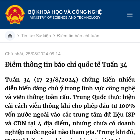
BỘ KHOA HỌC VÀ CÔNG NGHỆ
MINISTRY OF SCIENCE AND TECHNOLOGY
Tin tức Sự kiện
Điểm tin báo chí tuần
Chủ nhật, 25/08/2024 09:14
Danh mục
Điểm thông tin báo chí quốc tế Tuần 34
Trang chủ
Tuần 34 (17-23/8/2024) chứng kiến nhiều
diễn biến đáng chú ý trong lĩnh vực công nghệ
Giới thiệu
và viễn thông toàn cầu. Trung Quốc thực hiện
Chức năng nhiệm vụ
Tin tức sự kiện
cải cách viễn thông khi cho phép đầu tư 100%
vốn nước ngoài vào các trung tâm dữ liệu ISP
Dịch vụ công
Cơ cấu tổ chức
Khoa học và Công nghệ
và CDN tại 4 địa điểm, nhưng chưa có doanh
nghiệp nước ngoài nào tham gia. Trong khi đó,
Hệ thống văn bản
Lịch sử phát triển
Đổi mới sáng tạo