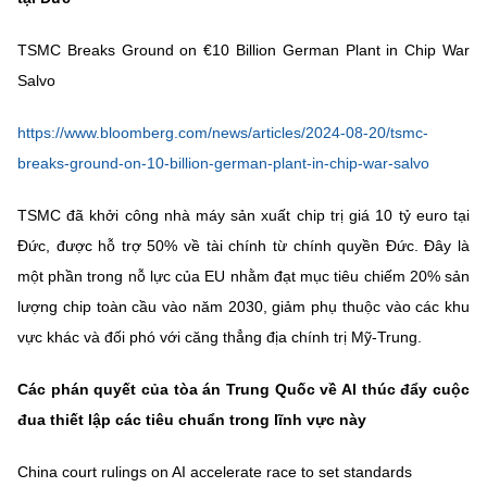
(Ghi rõ nguồn "https://mst.gov.vn" khi phát hành lại thông tin từ
website này)
TSMC Breaks Ground on €10 Billion German Plant in Chip War
Salvo
https://www.bloomberg.com/news/articles/2024-08-20/tsmc-
breaks-ground-on-10-billion-german-plant-in-chip-war-salvo
TSMC đã khởi công nhà máy sản xuất chip trị giá 10 tỷ euro tại
Đức, được hỗ trợ 50% về tài chính từ chính quyền Đức. Đây là
một phần trong nỗ lực của EU nhằm đạt mục tiêu chiếm 20% sản
lượng chip toàn cầu vào năm 2030, giảm phụ thuộc vào các khu
vực khác và đối phó với căng thẳng địa chính trị Mỹ-Trung.
Các phán quyết của tòa án Trung Quốc về AI thúc đẩy cuộc
đua thiết lập các tiêu chuẩn trong lĩnh vực này
China court rulings on AI accelerate race to set standards