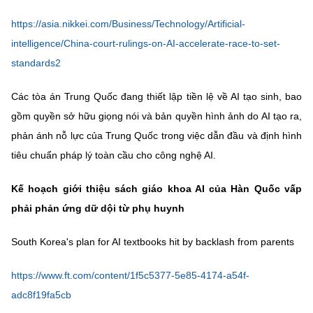
https://asia.nikkei.com/Business/Technology/Artificial-
intelligence/China-court-rulings-on-AI-accelerate-race-to-set-
standards2
Các tòa án Trung Quốc đang thiết lập tiền lệ về AI tạo sinh, bao
gồm quyền sở hữu giọng nói và bản quyền hình ảnh do AI tạo ra,
phản ánh nỗ lực của Trung Quốc trong việc dẫn đầu và định hình
tiêu chuẩn pháp lý toàn cầu cho công nghệ AI.
Kế hoạch giới thiệu sách giáo khoa AI của Hàn Quốc vấp
phải phản ứng dữ dội từ phụ huynh
South Korea's plan for AI textbooks hit by backlash from parents
https://www.ft.com/content/1f5c5377-5e85-4174-a54f-
adc8f19fa5cb