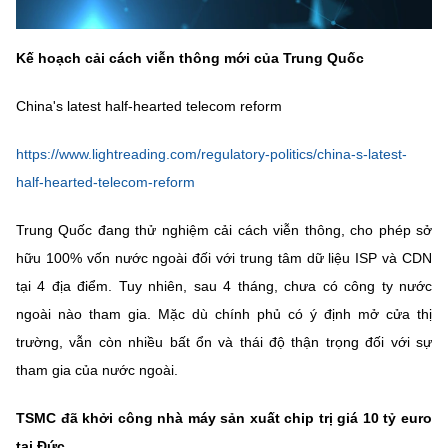
Chọn ngôn ngữ
Vietnamese
English
Kế hoạch cải cách viễn thông mới của Trung Quốc
China's latest half-hearted telecom reform
BỘ KHOA HỌC VÀ CÔNG NGHỆ
https://www.lightreading.com/regulatory-politics/china-s-latest-
MINISTRY OF SCIENCE AND TECHNOLOGY
half-hearted-telecom-reform
Điều khoản sử dụng
Theo dõi MST:
Góp ý
Trung Quốc đang thử nghiệm cải cách viễn thông, cho phép sở
hữu 100% vốn nước ngoài đối với trung tâm dữ liệu ISP và CDN
Cơ quan chủ quản: Bộ Khoa học và Công nghệ (MST)
tại 4 địa điểm. Tuy nhiên, sau 4 tháng, chưa có công ty nước
Chịu trách nhiệm nội dung: Nguyễn Thị Hải Hằng
ngoài nào tham gia. Mặc dù chính phủ có ý định mở cửa thị
Giám đốc Trung tâm Truyền thông Khoa học và Công nghệ.
Liên hệ
trường, vẫn còn nhiều bất ổn và thái độ thận trọng đối với sự
Địa chỉ: Ban Biên tập Cổng TTĐT - 18 Nguyễn Du, TP. Hà Nội
tham gia của nước ngoài.
Điện thoại: 024 3936 9506
Email:
stc@mst.gov.vn
TSMC đã khởi công nhà máy sản xuất chip trị giá 10 tỷ euro
©2026 Bản quyền thuộc Bộ Khoa Học và Công Nghệ
tại Đức