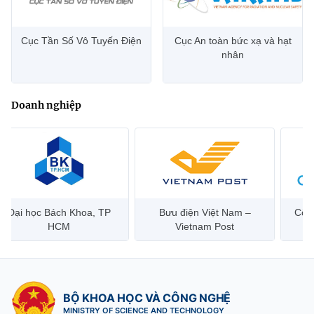
Cục Tần Số Vô Tuyến Điện
Cục An toàn bức xạ và hạt
nhân
Doanh nghiệp
Đại học Bách Khoa, TP
Bưu điện Việt Nam –
Công
HCM
Vietnam Post
BỘ KHOA HỌC VÀ CÔNG NGHỆ
MINISTRY OF SCIENCE AND TECHNOLOGY