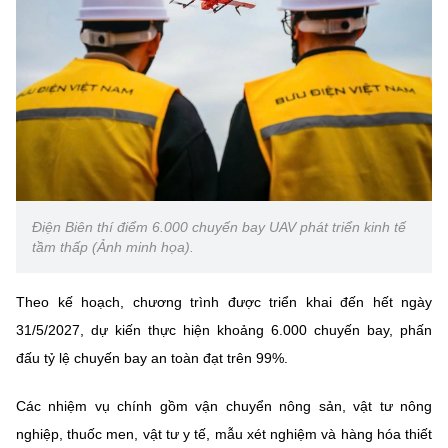
Chọn ngôn ngữ
Vietnamese
English
BỘ KHOA HỌC VÀ CÔNG NGHỆ
MINISTRY OF SCIENCE AND TECHNOLOGY
Điều khoản sử dụng
Theo dõi MST:
Góp ý
Điện Biên thí điểm 6.000 chuyến bay UAV phát triển kinh tế
tầm thấp (Ảnh minh họa).
Cơ quan chủ quản: Bộ Khoa học và Công nghệ (MST)
Chịu trách nhiệm nội dung: Nguyễn Thị Hải Hằng
Theo kế hoạch, chương trình được triển khai đến hết ngày
Giám đốc Trung tâm Truyền thông Khoa học và Công nghệ.
31/5/2027, dự kiến thực hiện khoảng 6.000 chuyến bay, phấn
Liên hệ
đấu tỷ lệ chuyến bay an toàn đạt trên 99%.
Địa chỉ: Ban Biên tập Cổng TTĐT - 18 Nguyễn Du, TP. Hà Nội
Điện thoại: 024 3936 9506
Các nhiệm vụ chính gồm vận chuyển nông sản, vật tư nông
Email:
stc@mst.gov.vn
©2026 Bản quyền thuộc Bộ Khoa Học và Công Nghệ
nghiệp, thuốc men, vật tư y tế, mẫu xét nghiệm và hàng hóa thiết