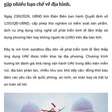
gặp nhiều hạn chế về địa hình.
MST IOFFICE
Văn bản QPPL
Sở Khoa học và Công nghệ
Chuyển đổi số
Ngày 23/6/2026, UBND tỉnh Điện Biên ban hành Quyết định số
THỐNG KÊ
Văn bản chỉ đạo điều hành
Bưu chính, Viễn thông
1291/QĐ-UBND, cấp phép thử nghiệm có kiểm soát sản phẩm,
Multimedia
Khoa học và Công nghệ
dịch vụ ứng dụng công nghệ số phát triển kinh tế tầm thấp sử
Lấy ý kiến người dân về dự thảo VBQPPL
Sở hữu trí tuệ
dụng phương tiện bay không người lái (UAV) trên địa bàn tỉnh.
THƯ ĐIỆN TỬ
Đổi mới sáng tạo
Tiêu chuẩn, đo lường, chất lượng
Đây là mô hình sandbox đầu tiên về phát triển kinh tế tầm thấp
Khác
Chuyển đổi số
ứng dụng UAV được triển khai tại địa phương. Chương trình
Năng lượng nguyên tử
Videos
hướng tới đánh giá khả năng vận hành UAV trong điều kiện miền
Bưu chính, Viễn thông
Tin tổng hợp
núi, địa bàn phân tán, nhiều khu vực khó tiếp cận; đồng thời bảo
Infographic
đảm các yêu cầu về quốc phòng, an ninh, an toàn bay và trật tự
Sở hữu trí tuệ
Tin địa phương
Ảnh
an toàn xã hội.
Tiêu chuẩn, đo lường, chất lượng
Voice
Năng lượng nguyên tử
Nhiệm vụ trọng tâm