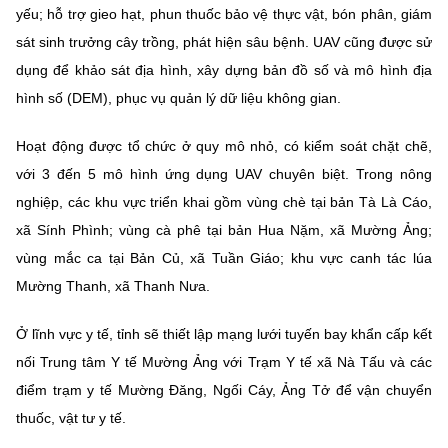
(Ghi rõ nguồn "https://mst.gov.vn" khi phát hành lại thông tin từ
yếu; hỗ trợ gieo hạt, phun thuốc bảo vệ thực vật, bón phân, giám
website này)
sát sinh trưởng cây trồng, phát hiện sâu bệnh. UAV cũng được sử
dụng để khảo sát địa hình, xây dựng bản đồ số và mô hình địa
hình số (DEM), phục vụ quản lý dữ liệu không gian.
Hoạt động được tổ chức ở quy mô nhỏ, có kiểm soát chặt chẽ,
với 3 đến 5 mô hình ứng dụng UAV chuyên biệt. Trong nông
nghiệp, các khu vực triển khai gồm vùng chè tại bản Tà Là Cáo,
xã Sính Phình; vùng cà phê tại bản Hua Nặm, xã Mường Ảng;
vùng mắc ca tại Bản Củ, xã Tuần Giáo; khu vực canh tác lúa
Mường Thanh, xã Thanh Nưa.
Ở lĩnh vực y tế, tỉnh sẽ thiết lập mạng lưới tuyến bay khẩn cấp kết
nối Trung tâm Y tế Mường Ảng với Trạm Y tế xã Nà Tấu và các
điểm trạm y tế Mường Đăng, Ngối Cáy, Ảng Tở để vận chuyển
thuốc, vật tư y tế.