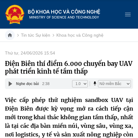
BỘ KHOA HỌC VÀ CÔNG NGHỆ
MINISTRY OF SCIENCE AND TECHNOLOGY
Tin tức Sự kiện
Khoa học và Công nghệ
Thứ tư, 24/06/2026 15:54
Danh mục
Điện Biên thí điểm 6.000 chuyến bay UAV
phát triển kinh tế tầm thấp
Trang chủ
Nghe đọc bài
2:38
Giới thiệu
Việc cấp phép thử nghiệm sandbox UAV tại
Chức năng nhiệm vụ
Tin tức sự kiện
Điện Biên được kỳ vọng mở ra cách tiếp cận
Dịch vụ công
mới trong khai thác không gian tầm thấp, nhất
Cơ cấu tổ chức
Khoa học và Công nghệ
là tại các địa bàn miền núi, vùng sâu, vùng xa,
Hệ thống văn bản
Lịch sử phát triển
Đổi mới sáng tạo
nơi logistics, y tế và sản xuất nông nghiệp còn