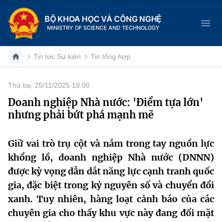
BỘ KHOA HỌC VÀ CÔNG NGHỆ
MINISTRY OF SCIENCE AND TECHNOLOGY
Tin tức Sự kiện
Tin tổng hợp
Thứ ba, 25/11/2025 19:00
Danh mục
Doanh nghiệp Nhà nước: 'Điểm tựa lớn'
nhưng phải bứt phá mạnh mẽ
Trang chủ
Giới thiệu
Giữ vai trò trụ cột và nắm trong tay nguồn lực
khổng lồ, doanh nghiệp Nhà nước (DNNN)
Chức năng nhiệm vụ
Tin tức sự kiện
được kỳ vọng dẫn dắt năng lực cạnh tranh quốc
gia, đặc biệt trong kỷ nguyên số và chuyển đổi
Dịch vụ công
Cơ cấu tổ chức
Khoa học và Công nghệ
xanh. Tuy nhiên, hàng loạt cảnh báo của các
Hệ thống văn bản
chuyên gia cho thấy khu vực này đang đối mặt
Lịch sử phát triển
Đổi mới sáng tạo