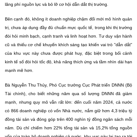
Chọn ngôn ngữ
lãng phí nguồn lực và bỏ lỡ cơ hội dẫn dắt thị trường.
Vietnamese
English
Bên cạnh đó, không ít doanh nghiệp chậm đổi mới mô hình quản
trị, chưa áp dụng đầy đủ chuẩn mực quốc tế, trong khi thị trường
đòi hỏi minh bạch, cạnh tranh và linh hoạt hơn. Tư duy vận hành
cũ và thiếu cơ chế khuyến khích sáng tạo khiến vai trò "dẫn dắt"
BỘ KHOA HỌC VÀ CÔNG NGHỆ
MINISTRY OF SCIENCE AND TECHNOLOGY
của khu vực này chưa được phát huy, đặc biệt trong bối cảnh
kinh tế số đòi hỏi tốc độ, khả năng thích ứng và tầm nhìn dài hạn
Điều khoản sử dụng
Theo dõi MST:
Góp ý
mạnh mẽ hơn.
Cơ quan chủ quản: Bộ Khoa học và Công nghệ (MST)
Bà Nguyễn Thu Thủy, Phó Cục trưởng Cục Phát triển DNNN (Bộ
Chịu trách nhiệm nội dung: Nguyễn Thị Hải Hằng
Tài chính), cho biết những năm qua số lượng DNNN đã giảm
Giám đốc Trung tâm Truyền thông Khoa học và Công nghệ.
mạnh, nhưng quy mô vẫn rất lớn: đến cuối năm 2024, cả nước
Liên hệ
có 866 doanh nghiệp có vốn Nhà nước, nắm giữ hơn 4,3 triệu tỷ
Địa chỉ: Ban Biên tập Cổng TTĐT - 18 Nguyễn Du, TP. Hà Nội
Điện thoại: 024 3936 9506
đồng tài sản và đóng góp trên 400 nghìn tỷ đồng ngân sách mỗi
Email:
stc@mst.gov.vn
năm. Dù chỉ chiếm hơn 22% tổng tài sản và 15,2% tổng nguồn
©2026 Bản quyền thuộc Bộ Khoa Học và Công Nghệ
vốn của toàn bộ doanh nghiệp cả nước, khu vực này lại tạo ra tới