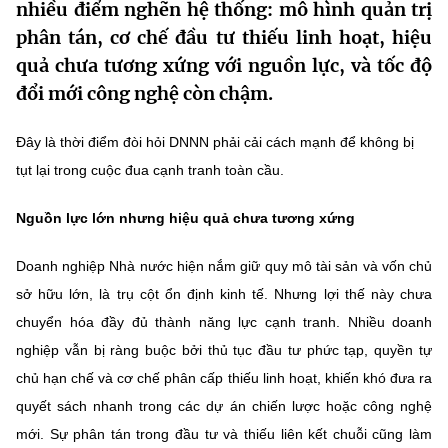
nhiều điểm nghẽn hệ thống: mô hình quản trị
MST IOFFICE
Văn bản QPPL
Sở Khoa học và Công nghệ
Chuyển đổi số
phân tán, cơ chế đầu tư thiếu linh hoạt, hiệu
quả chưa tương xứng với nguồn lực, và tốc độ
THỐNG KÊ
Văn bản chỉ đạo điều hành
Bưu chính, Viễn thông
đổi mới công nghệ còn chậm.
Multimedia
Khoa học và Công nghệ
Lấy ý kiến người dân về dự thảo VBQPPL
Sở hữu trí tuệ
Đây là thời điểm đòi hỏi DNNN phải cải cách mạnh để không bị
THƯ ĐIỆN TỬ
Đổi mới sáng tạo
tụt lại trong cuộc đua cạnh tranh toàn cầu.
Tiêu chuẩn, đo lường, chất lượng
Khác
Chuyển đổi số
Nguồn lực lớn nhưng hiệu quả chưa tương xứng
Năng lượng nguyên tử
Videos
Bưu chính, Viễn thông
Doanh nghiệp Nhà nước hiện nắm giữ quy mô tài sản và vốn chủ
Tin tổng hợp
Infographic
sở hữu lớn, là trụ cột ổn định kinh tế. Nhưng lợi thế này chưa
Sở hữu trí tuệ
chuyển hóa đầy đủ thành năng lực cạnh tranh. Nhiều doanh
Tin địa phương
Ảnh
nghiệp vẫn bị ràng buộc bởi thủ tục đầu tư phức tạp, quyền tự
Tiêu chuẩn, đo lường, chất lượng
Voice
chủ hạn chế và cơ chế phân cấp thiếu linh hoạt, khiến khó đưa ra
quyết sách nhanh trong các dự án chiến lược hoặc công nghệ
Năng lượng nguyên tử
Nhiệm vụ trọng tâm
mới. Sự phân tán trong đầu tư và thiếu liên kết chuỗi cũng làm