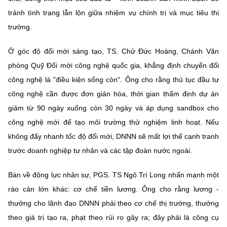
tránh tình trạng lẫn lộn giữa nhiệm vụ chính trị và mục tiêu thị
trường.
Ở góc độ đổi mới sáng tạo, TS. Chử Đức Hoàng, Chánh Văn
phòng Quỹ Đổi mới công nghệ quốc gia, khẳng định chuyển đổi
công nghệ là "điều kiện sống còn". Ông cho rằng thủ tục đầu tư
công nghệ cần được đơn giản hóa, thời gian thẩm định dự án
giảm từ 90 ngày xuống còn 30 ngày và áp dụng sandbox cho
công nghệ mới để tạo môi trường thử nghiệm linh hoạt. Nếu
không đẩy nhanh tốc độ đổi mới, DNNN sẽ mất lợi thế cạnh tranh
trước doanh nghiệp tư nhân và các tập đoàn nước ngoài.
Bàn về động lực nhân sự, PGS. TS Ngô Trí Long nhấn mạnh một
rào cản lớn khác: cơ chế tiền lương. Ông cho rằng lương -
thưởng cho lãnh đạo DNNN phải theo cơ chế thị trường, thưởng
theo giá trị tạo ra, phạt theo rủi ro gây ra; đây phải là công cụ