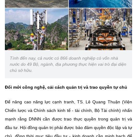
Tính đến nay, cả nước có 866 doanh nghiệp có vốn nhà
nước do 49 Bộ, ngành, địa phương thực hiện vai trò đại diện
chủ sở hữu.
Đổi mới công nghệ, cải cách quản trị và trao quyền tự chủ
Để nâng cao năng lực cạnh tranh, TS. Lê Quang Thuận (Viện
Chiến lược và Chính sách kinh tế - tài chính, Bộ Tài chính) nhấn
mạnh rằng DNNN cần được trao thực quyền trong quản trị và
đầu tư. Hội đồng quản trị phải được bảo đảm quyền độc lập và tự
chủ, đồng thời mục tiêu đầu tư - kinh doanh cần minh bạch để