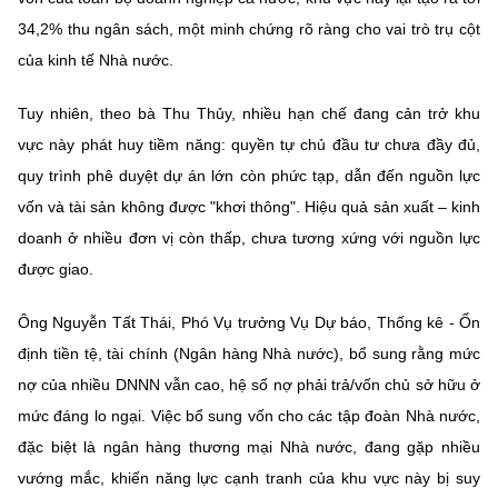
(Ghi rõ nguồn "https://mst.gov.vn" khi phát hành lại thông tin từ
website này)
34,2% thu ngân sách, một minh chứng rõ ràng cho vai trò trụ cột
của kinh tế Nhà nước.
Tuy nhiên, theo bà Thu Thủy, nhiều hạn chế đang cản trở khu
vực này phát huy tiềm năng: quyền tự chủ đầu tư chưa đầy đủ,
quy trình phê duyệt dự án lớn còn phức tạp, dẫn đến nguồn lực
vốn và tài sản không được "khơi thông". Hiệu quả sản xuất – kinh
doanh ở nhiều đơn vị còn thấp, chưa tương xứng với nguồn lực
được giao.
Ông Nguyễn Tất Thái, Phó Vụ trưởng Vụ Dự báo, Thống kê - Ổn
định tiền tệ, tài chính (Ngân hàng Nhà nước), bổ sung rằng mức
nợ của nhiều DNNN vẫn cao, hệ số nợ phải trả/vốn chủ sở hữu ở
mức đáng lo ngại. Việc bổ sung vốn cho các tập đoàn Nhà nước,
đặc biệt là ngân hàng thương mại Nhà nước, đang gặp nhiều
vướng mắc, khiến năng lực cạnh tranh của khu vực này bị suy