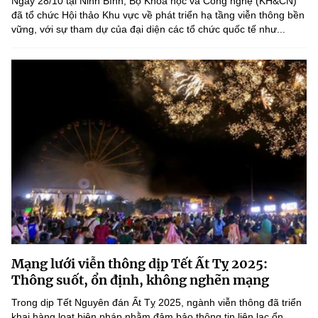
Ngày 28/10 tại Ninh Bình, Bộ Khoa học và Công nghệ (KH&CN)
đã tổ chức Hội thảo Khu vực về phát triển hạ tầng viễn thông bền
vững, với sự tham dự của đại diện các tổ chức quốc tế như...
Mạng lưới viễn thông dịp Tết Ất Tỵ 2025:
Thông suốt, ổn định, không nghẽn mạng
Trong dịp Tết Nguyên đán Ất Tỵ 2025, ngành viễn thông đã triển
khai hàng loạt biện pháp nhằm đảm bảo thông tin liên lạc ổn