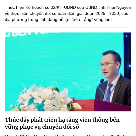
(Ghi rõ nguồn "https://mst.gov.vn" khi phát hành lại thông tin từ
Thực hiện Kế hoạch số 02/KH-UBND của UBND tỉnh Thái Nguyên
website này)
về thực hiện chuyển đổi số toàn diện giai đoạn 2025 - 2030, các
địa phương trong tỉnh đang nỗ lực “xóa trắng” vùng lõm...
Thúc đẩy phát triển hạ tầng viễn thông bền
vững phục vụ chuyển đổi số