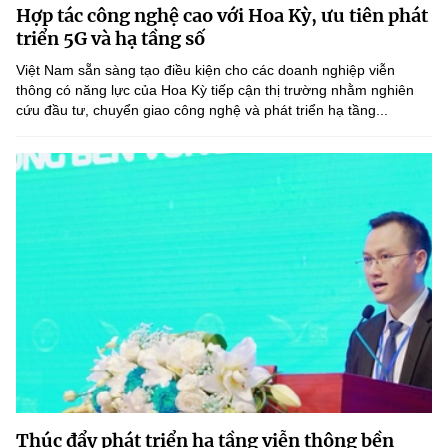
Hợp tác công nghệ cao với Hoa Kỳ, ưu tiên phát
MST IOFFICE
Văn bản QPPL
Sở Khoa học và Công nghệ
Chuyển đổi số
triển 5G và hạ tầng số
THỐNG KÊ
Việt Nam sẵn sàng tạo điều kiện cho các doanh nghiệp viễn
Văn bản chỉ đạo điều hành
Bưu chính, Viễn thông
thông có năng lực của Hoa Kỳ tiếp cận thị trường nhằm nghiên
cứu đầu tư, chuyển giao công nghệ và phát triển hạ tầng...
Multimedia
Khoa học và Công nghệ
Lấy ý kiến người dân về dự thảo VBQPPL
Sở hữu trí tuệ
THƯ ĐIỆN TỬ
Đổi mới sáng tạo
Tiêu chuẩn, đo lường, chất lượng
Khác
Chuyển đổi số
Năng lượng nguyên tử
Videos
Bưu chính, Viễn thông
Tin tổng hợp
Infographic
Sở hữu trí tuệ
Tin địa phương
Ảnh
Tiêu chuẩn, đo lường, chất lượng
Voice
Năng lượng nguyên tử
Nhiệm vụ trọng tâm
Thúc đẩy phát triển hạ tầng viễn thông bền