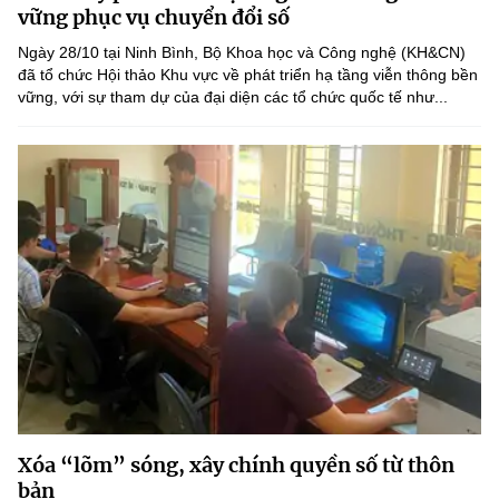
Chọn ngôn ngữ
vững phục vụ chuyển đổi số
Ngày 28/10 tại Ninh Bình, Bộ Khoa học và Công nghệ (KH&CN)
Vietnamese
English
đã tổ chức Hội thảo Khu vực về phát triển hạ tầng viễn thông bền
vững, với sự tham dự của đại diện các tổ chức quốc tế như...
BỘ KHOA HỌC VÀ CÔNG NGHỆ
MINISTRY OF SCIENCE AND TECHNOLOGY
Điều khoản sử dụng
Theo dõi MST:
Góp ý
Cơ quan chủ quản: Bộ Khoa học và Công nghệ (MST)
Chịu trách nhiệm nội dung: Nguyễn Thị Hải Hằng
Giám đốc Trung tâm Truyền thông Khoa học và Công nghệ.
Liên hệ
Địa chỉ: Ban Biên tập Cổng TTĐT - 18 Nguyễn Du, TP. Hà Nội
Điện thoại: 024 3936 9506
Email:
stc@mst.gov.vn
Xóa “lõm” sóng, xây chính quyền số từ thôn
©2026 Bản quyền thuộc Bộ Khoa Học và Công Nghệ
bản