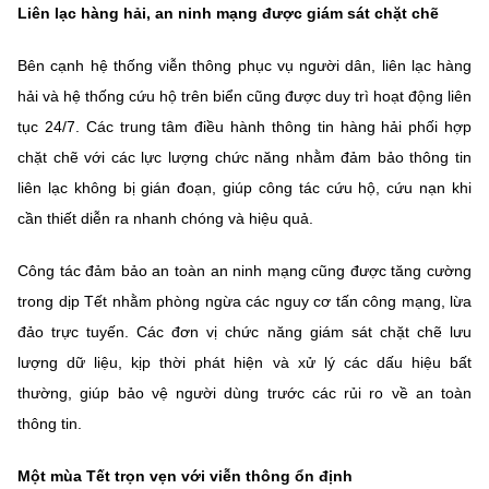
(Ghi rõ nguồn "https://mst.gov.vn" khi phát hành lại thông tin từ
Liên lạc hàng hải, an ninh mạng được giám sát chặt chẽ
website này)
Bên cạnh hệ thống viễn thông phục vụ người dân, liên lạc hàng
hải và hệ thống cứu hộ trên biển cũng được duy trì hoạt động liên
tục 24/7. Các trung tâm điều hành thông tin hàng hải phối hợp
chặt chẽ với các lực lượng chức năng nhằm đảm bảo thông tin
liên lạc không bị gián đoạn, giúp công tác cứu hộ, cứu nạn khi
cần thiết diễn ra nhanh chóng và hiệu quả.
Công tác đảm bảo an toàn an ninh mạng cũng được tăng cường
trong dịp Tết nhằm phòng ngừa các nguy cơ tấn công mạng, lừa
đảo trực tuyến. Các đơn vị chức năng giám sát chặt chẽ lưu
lượng dữ liệu, kịp thời phát hiện và xử lý các dấu hiệu bất
thường, giúp bảo vệ người dùng trước các rủi ro về an toàn
thông tin.
Một mùa Tết trọn vẹn với viễn thông ổn định