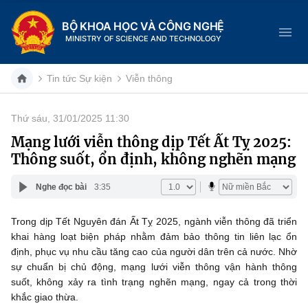
BỘ KHOA HỌC VÀ CÔNG NGHỆ
MINISTRY OF SCIENCE AND TECHNOLOGY
Tin tức Sự kiện
Viễn thông
Thứ sáu, 31/01/2025 11:30
Danh mục
Mạng lưới viễn thông dịp Tết Ất Tỵ 2025:
Thông suốt, ổn định, không nghẽn mạng
Trang chủ
Nghe đọc bài
3:35
Giới thiệu
Trong dịp Tết Nguyên đán Ất Tỵ 2025, ngành viễn thông đã triển
Chức năng nhiệm vụ
Tin tức sự kiện
khai hàng loạt biện pháp nhằm đảm bảo thông tin liên lạc ổn
định, phục vụ nhu cầu tăng cao của người dân trên cả nước. Nhờ
Dịch vụ công
Cơ cấu tổ chức
Khoa học và Công nghệ
sự chuẩn bị chủ động, mạng lưới viễn thông vận hành thông
suốt, không xảy ra tình trạng nghẽn mạng, ngay cả trong thời
Hệ thống văn bản
Lịch sử phát triển
Đổi mới sáng tạo
khắc giao thừa.