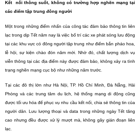
Kết nối thông suốt, không có trường hợp nghẽn mạng tại
Chọn ngôn ngữ
các điểm tập trung đông người
Vietnamese
English
Một trong những điểm nhấn của công tác đảm bảo thông tin liên
lạc trong dịp Tết năm nay là việc bố trí các xe phát sóng lưu động
tại các khu vực có đông người tập trung như điểm bắn pháo hoa,
BỘ KHOA HỌC VÀ CÔNG NGHỆ
lễ hội, sự kiện chào đón năm mới. Nhờ đó, chất lượng dịch vụ
MINISTRY OF SCIENCE AND TECHNOLOGY
viễn thông tại các địa điểm này được đảm bảo, không xảy ra tình
Điều khoản sử dụng
Theo dõi MST:
Góp ý
trạng nghẽn mạng cục bộ như những năm trước.
Cơ quan chủ quản: Bộ Khoa học và Công nghệ (MST)
Tại các đô thị lớn như Hà Nội, TP. Hồ Chí Minh, Đà Nẵng, Hải
Chịu trách nhiệm nội dung: Nguyễn Thị Hải Hằng
Phòng và các trung tâm du lịch, hệ thống mạng di động cũng
Giám đốc Trung tâm Truyền thông Khoa học và Công nghệ.
được tối ưu hóa để phục vụ nhu cầu kết nối, chia sẻ thông tin của
Liên hệ
người dân. Lưu lượng thoại và data trong những ngày Tết tăng
Địa chỉ: Ban Biên tập Cổng TTĐT - 18 Nguyễn Du, TP. Hà Nội
cao nhưng đều được xử lý mượt mà, không gây gián đoạn liên
Điện thoại: 024 3936 9506
Email:
stc@mst.gov.vn
lạc.
©2026 Bản quyền thuộc Bộ Khoa Học và Công Nghệ